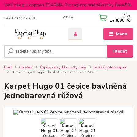
Větší nákup = doprava ZDARMA. Pro registrované zákazníky sleva 5%.
0
ks
CZK
+420 737 132 290
za
0,00 Kč
Menu
Hledat
Úvod
Oblečení
Čepice, šátky, kloboučky, šály
Lehké úpletové čepice
Karpet Hugo 01 čepice bavlněná jednobarevná růžová
Karpet Hugo 01 čepice bavlněná
jednobarevná růžová