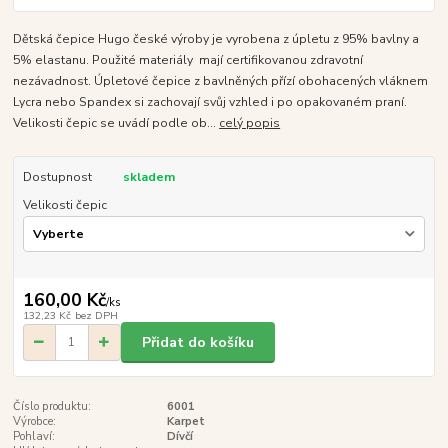
Dětská čepice Hugo české výroby je vyrobena z úpletu z 95% bavlny a
5% elastanu. Použité materiály mají certifikovanou zdravotní
nezávadnost. Úpletové čepice z bavlněných přízí obohacených vláknem
Lycra nebo Spandex si zachovají svůj vzhled i po opakovaném praní.
Velikosti čepic se uvádí podle ob...
celý popis
Dostupnost
skladem
Velikosti čepic
160,00 Kč
/
ks
132,23 Kč
bez DPH
Přidat do košíku
Číslo produktu:
6001
Výrobce:
Karpet
Pohlaví:
Dívčí