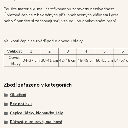
Použité materiály mají certifikovanou zdravotní nezávadnost.
Úpletové čepice z bavlněných přízí obohacených vláknem Lycra
nebo Spandex si zachovají svůj vzhled i po opakovaném praní.
Velikosti čepic se uvádí podle obvodu hlavy:
Velikost
1
2
3
4
5
6
Obvod
34-37 cm
38-41 cm
42-45 cm
46-49 cm
50-53 cm
54-57 
hlavy
Zboží zařazeno v kategoriích
Oblečení
Bez potisku
Čepice, šátky, kloboučky, šály
Růžová, purpurová, malinová