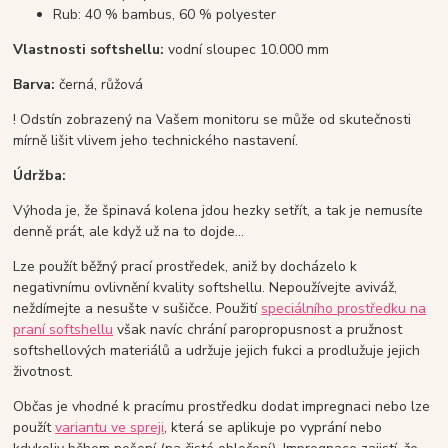
Rub: 40 % bambus, 60 % polyester
Vlastnosti softshellu:
vodní sloupec 10.000 mm
Barva:
černá, růžová
! Odstín zobrazený na Vašem monitoru se může od skutečnosti
mírně lišit vlivem jeho technického nastavení.
Údržba:
Výhoda je, že špinavá kolena jdou hezky setřít, a tak je nemusíte
denně prát, ale když už na to dojde...
Lze použít běžný prací prostředek, aniž by docházelo k
negativnímu ovlivnění kvality softshellu. Nepoužívejte aviváž,
neždímejte a nesušte v sušičce. Použití
speciálního prostředku na
praní softshellu
však navíc chrání paropropusnost a pružnost
softshellových materiálů a udržuje jejich fukci a prodlužuje jejich
životnost.
Občas je vhodné k pracímu prostředku dodat impregnaci nebo lze
použít
variantu ve spreji
, která se aplikuje po vyprání nebo