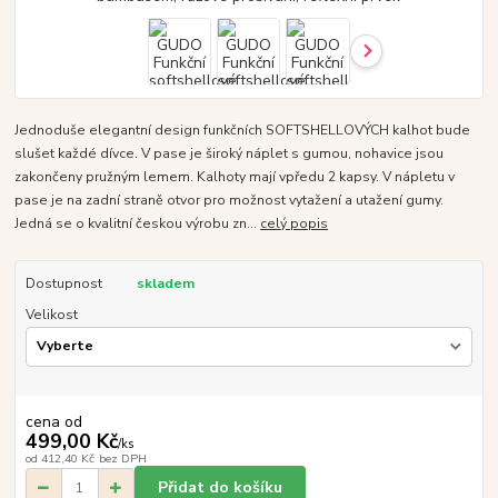
Jednoduše elegantní design funkčních SOFTSHELLOVÝCH kalhot bude
slušet každé dívce. V pase je široký náplet s gumou, nohavice jsou
zakončeny pružným lemem. Kalhoty mají vpředu 2 kapsy. V nápletu v
pase je na zadní straně otvor pro možnost vytažení a utažení gumy.
Jedná se o kvalitní českou výrobu zn...
celý popis
Dostupnost
skladem
Velikost
cena od
499,00 Kč
/
ks
od
412,40 Kč
bez DPH
Přidat do košíku