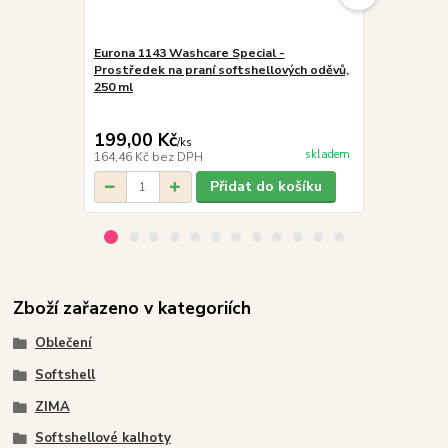
Eurona 1143 Washcare Special -
Eurona 1146
Prostředek na praní softshellových oděvů,
Impregnace 
250 ml
membrány, 2
199,00 Kč
199,00 K
/
ks
skladem
164,46 Kč
bez DPH
164,46 Kč
be
Přidat do košíku
Zboží zařazeno v kategoriích
Oblečení
Softshell
ZIMA
Softshellové kalhoty