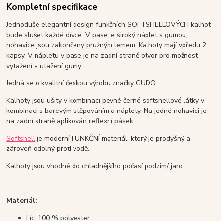
Kompletní specifikace
Jednoduše elegantní design funkčních SOFTSHELLOVÝCH kalhot
bude slušet každé dívce. V pase je široký náplet s gumou,
nohavice jsou zakončeny pružným lemem. Kalhoty mají vpředu 2
kapsy. V nápletu v pase je na zadní straně otvor pro možnost
vytažení a utažení gumy.
Jedná se o kvalitní českou výrobu značky GUDO.
Kalhoty jsou ušity v kombinaci pevné černé softshellové látky v
kombinaci s barevým stěpováním a náplety. Na jedné nohavici je
na zadní straně aplikován reflexní pásek.
Softshell
je moderní FUNKČNÍ materiál, který je prodyšný a
zároveň odolný proti vodě.
Kalhoty jsou vhodné do chladnějšího počasí podzim/ jaro.
Materiál:
Líc: 100 % polyester