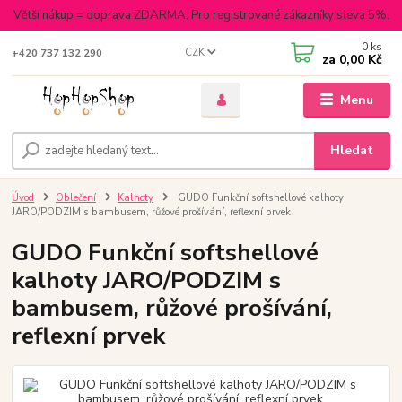
Větší nákup = doprava ZDARMA. Pro registrované zákazníky sleva 5%.
0
ks
CZK
+420 737 132 290
za
0,00 Kč
Menu
Hledat
Úvod
Oblečení
Kalhoty
GUDO Funkční softshellové kalhoty
JARO/PODZIM s bambusem, růžové prošívání, reflexní prvek
GUDO Funkční softshellové
kalhoty JARO/PODZIM s
bambusem, růžové prošívání,
reflexní prvek