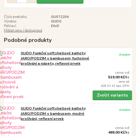
Číslo produktu:
GU072204
Výrobce:
GUDO
Pohlaví:
Dívčí
Hlídat cenu / dostupnost
Podobné produkty
GUDO Funkční softshellové kalhoty
skladem
JARO/PODZIM s bambusem, fuchsiové
prošívání a nápety, reflexní prvek
cena od
519,00 Kč
/
ks
cena od
428,93 Kč
bez DPH
Zvolit variantu
GUDO Funkční softshellové kalhoty
skladem
JARO/PODZIM s bambusem, modré
prošívání, reflexní prvek
cena od
499,00 Kč
/
ks