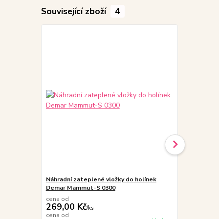
Související zboží
4
Náhradní zateplené vložky do holínek
MALFINI Fro
Demar Mammut-S 0300
dětská, růž
cena od
269,00 Kč
/
ks
439,00 K
cena od