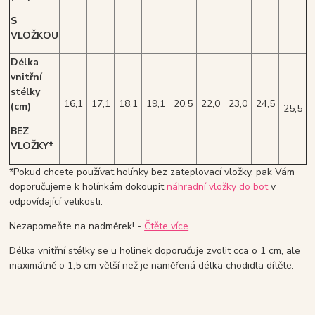
S
VLOŽKOU
Délka
vnitřní
stélky
16,1
17,1
18,1
19,1
20,5
22,0
23,0
24,5
(cm)
25,5
BEZ
VLOŽKY*
*Pokud chcete používat holínky bez zateplovací vložky, pak Vám
doporučujeme k holínkám dokoupit
náhradní vložky do bot
v
odpovídající velikosti.
Nezapomeňte na nadměrek! -
Čtěte více
.
Délka vnitřní stélky se u holinek doporučuje zvolit cca o 1 cm, ale
maximálně o 1,5 cm větší než je naměřená délka chodidla dítěte.