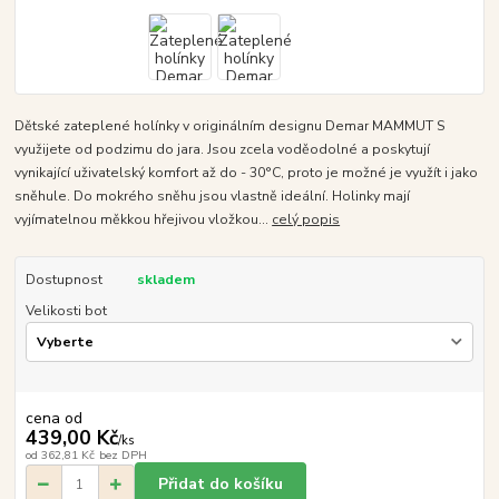
Dětské zateplené holínky v originálním designu Demar MAMMUT S
využijete od podzimu do jara. Jsou zcela voděodolné a poskytují
vynikající uživatelský komfort až do - 30°C, proto je možné je využít i jako
sněhule. Do mokrého sněhu jsou vlastně ideální. Holinky mají
vyjímatelnou měkkou hřejivou vložkou...
celý popis
Dostupnost
skladem
Velikosti bot
cena od
439,00 Kč
/
ks
od
362,81 Kč
bez DPH
Přidat do košíku