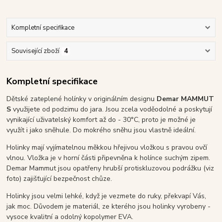
Kompletní specifikace
Související zboží
4
Kompletní specifikace
Dětské zateplené holínky v originálním designu
Demar MAMMUT
S
využijete od podzimu do jara. Jsou zcela voděodolné a poskytují
vynikající uživatelský komfort až do - 30°C, proto je možné je
využít i jako sněhule. Do mokrého sněhu jsou vlastně ideální.
Holinky mají vyjímatelnou měkkou hřejivou vložkou s pravou ovčí
vlnou. Vložka je v horní části připevněna k holínce suchým zipem.
Demar Mammut jsou opatřeny hrubší protiskluzovou podrážku (viz
foto) zajišťující bezpečnost chůze.
Holinky jsou velmi lehké, když je vezmete do ruky, překvapí Vás,
jak moc. Důvodem je materiál, ze kterého jsou holinky vyrobeny -
vysoce kvalitní a odolný kopolymer EVA.