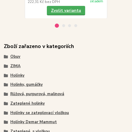
skladem
222,31 Kč
bez DPH
362,81 Kč
be
Zvolit variantu
Zboží zařazeno v kategoriích
Obuv
ZIMA
Holínky
Holinky, gumáčky
Růžová, purpurová, malinová
Zateplené holinky
Holínky se zateplovací vložkou
Holínky Demar Mammut
Zateplené, s vložkou