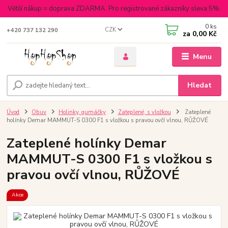
Větší nákup = doprava ZDARMA. Pro registrované zákazníky sleva 5%.
0
ks
CZK
+420 737 132 290
za
0,00 Kč
Menu
Hledat
Úvod
Obuv
Holinky, gumáčky
Zateplené, s vložkou
Zateplené
holínky Demar MAMMUT-S 0300 F1 s vložkou s pravou ovčí vlnou, RŮŽOVÉ
Zateplené holínky Demar
MAMMUT-S 0300 F1 s vložkou s
pravou ovčí vlnou, RŮŽOVÉ
Akce