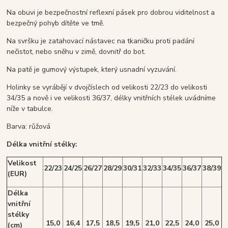
Na obuvi je bezpečnostní reflexní pásek pro dobrou viditelnost a
bezpečný pohyb dítěte ve tmě.
Na svršku je zatahovací nástavec na tkaničku proti padání
nečistot, nebo sněhu v zimě, dovnitř do bot.
Na patě je gumový výstupek, který usnadní vyzuvání.
Holinky se vyrábějí v dvojčíslech od velikosti 22/23 do velikosti
34/35 a nově i ve velikosti 36/37, délky vnitřních stélek uvádníme
níže v tabulce.
Barva: růžová
Délka vnitřní stélky:
Velikost
22/23
24/25
26/27
28/29
30/31
32/33
34/35
36/37
38/39
(EUR)
Délka
vnitřní
stélky
15,0
16,4
17,5
18,5
19,5
21,0
22,5
24,0
25,0
(cm)