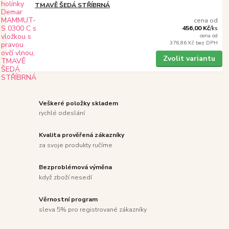
TMAVĚ ŠEDÁ STŘÍBRNÁ
cena od
456,00 Kč
/
ks
cena od
376,86 Kč
bez DPH
Zvolit variantu
Veškeré položky skladem
rychlé odeslání
Kvalita prověřená zákazníky
za svoje produkty ručíme
Bezproblémová výměna
když zboží nesedí
Věrnostní program
sleva 5% pro registrované zákazníky