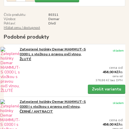
Číslo produktu:
80311
Výrobce:
Demar
Pohlaví:
Dívčí
Hlídat cenu / dostupnost
Podobné produkty
Zateplené holínky Demar MAMMUT-S
skladem
0300 L s vložkou s pravou ovčí vlnou,
ŽLUTÉ
cena od
456,00 Kč
/
ks
cena od
376,86 Kč
bez DPH
Zvolit variantu
Zateplené holínky Demar MAMMUT-S
skladem
0300 I s vložkou s pravou ovčí vlnou,
ČERNÉ / ANTRACIT
cena od
456,00 Kč
/
ks
cena od