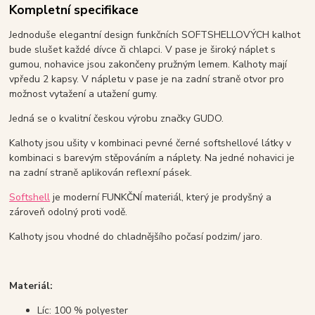
Kompletní specifikace
Jednoduše elegantní design funkčních SOFTSHELLOVÝCH kalhot
bude slušet každé dívce či chlapci. V pase je široký náplet s
gumou, nohavice jsou zakončeny pružným lemem. Kalhoty mají
vpředu 2 kapsy. V nápletu v pase je na zadní straně otvor pro
možnost vytažení a utažení gumy.
Jedná se o kvalitní českou výrobu značky GUDO.
Kalhoty jsou ušity v kombinaci pevné černé softshellové látky v
kombinaci s barevým stěpováním a náplety. Na jedné nohavici je
na zadní straně aplikován reflexní pásek.
Softshell
je moderní FUNKČNÍ materiál, který je prodyšný a
zároveň odolný proti vodě.
Kalhoty jsou vhodné do chladnějšího počasí podzim/ jaro.
Materiál:
Líc: 100 % polyester