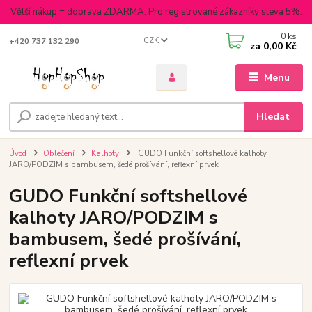
Větší nákup = doprava ZDARMA. Pro registrované zákazníky sleva 5%.
0
ks
CZK
+420 737 132 290
za
0,00 Kč
Menu
Hledat
Úvod
Oblečení
Kalhoty
GUDO Funkční softshellové kalhoty
JARO/PODZIM s bambusem, šedé prošívání, reflexní prvek
GUDO Funkční softshellové
kalhoty JARO/PODZIM s
bambusem, šedé prošívání,
reflexní prvek