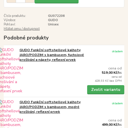
Číslo produktu:
GU072206
Výrobce:
GUDO
Pohlaví:
Unisex
Hlídat cenu / dostupnost
Podobné produkty
GUDO Funkční softshellové kalhoty
skladem
JARO/PODZIM s bambusem, fuchsiové
prošívání a nápety, reflexní prvek
cena od
519,00 Kč
/
ks
cena od
428,93 Kč
bez DPH
Zvolit variantu
GUDO Funkční softshellové kalhoty
skladem
JARO/PODZIM s bambusem, modré
prošívání, reflexní prvek
cena od
499,00 Kč
/
ks