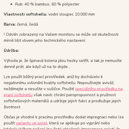
Rub: 40 % bambus, 60 % polyester
Vlastnosti softshellu:
vodní sloupec 10.000 mm
Barva:
černá, šedá
! Odstín zobrazený na Vašem monitoru se může od skutečnosti
mírně lišit vlivem jeho technického nastavení.
Údržba:
Výhoda je, že špinavá kolena jdou hezky setřít, a tak je nemusíte
denně prát, ale když už na to dojde...
Lze použít běžný prací prostředek, aniž by docházelo k
negativnímu ovlivnění kvality softshellu. Nepoužívejte aviváž,
neždímejte a nesušte v sušičce. Použití
speciálního prostředku na
praní softshellu
však navíc chrání paropropusnost a pružnost
softshellových materiálů a udržuje jejich fukci a prodlužuje jejich
životnost.
Občas je vhodné k pracímu prostředku dodat impregnaci nebo lze
použít
variantu ve spreji
, která se aplikuje po vyprání nebo