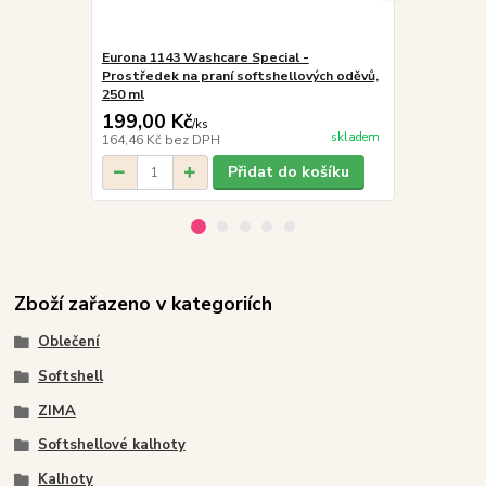
Eurona 1143 Washcare Special -
Eurona 1146
Prostředek na praní softshellových oděvů,
Impregnace 
250 ml
membrány, 2
199,00 Kč
199,00 K
/
ks
skladem
164,46 Kč
bez DPH
164,46 Kč
be
Přidat do košíku
Zboží zařazeno v kategoriích
Oblečení
Softshell
ZIMA
Softshellové kalhoty
Kalhoty