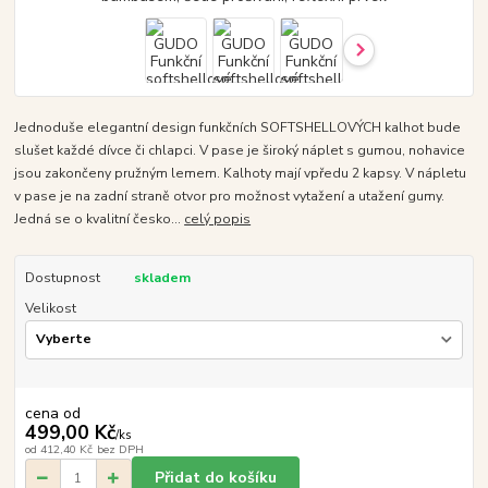
Jednoduše elegantní design funkčních SOFTSHELLOVÝCH kalhot bude
slušet každé dívce či chlapci. V pase je široký náplet s gumou, nohavice
jsou zakončeny pružným lemem. Kalhoty mají vpředu 2 kapsy. V nápletu
v pase je na zadní straně otvor pro možnost vytažení a utažení gumy.
Jedná se o kvalitní česko...
celý popis
Dostupnost
skladem
Velikost
cena od
499,00 Kč
/
ks
od
412,40 Kč
bez DPH
Přidat do košíku