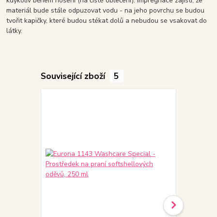
kdykoliv během nošení (na čisté oblečení). Impregnace zajistí, že
materiál bude stále odpuzovat vodu - na jeho povrchu se budou
tvořit kapičky, které budou stékat dolů a nebudou se vsakovat do
látky.
Související zboží
5