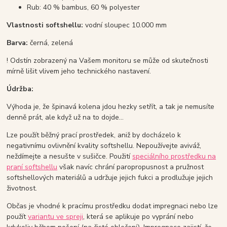
Rub: 40 % bambus, 60 % polyester
Vlastnosti softshellu:
vodní sloupec 10.000 mm
Barva:
černá, zelená
! Odstín zobrazený na Vašem monitoru se může od skutečnosti
mírně lišit vlivem jeho technického nastavení.
Údržba:
Výhoda je, že špinavá kolena jdou hezky setřít, a tak je nemusíte
denně prát, ale když už na to dojde...
Lze použít běžný prací prostředek, aniž by docházelo k
negativnímu ovlivnění kvality softshellu. Nepoužívejte aviváž,
neždímejte a nesušte v sušičce. Použití
speciálního prostředku na
praní softshellu
však navíc chrání paropropusnost a pružnost
softshellových materiálů a udržuje jejich fukci a prodlužuje jejich
životnost.
Občas je vhodné k pracímu prostředku dodat impregnaci nebo lze
použít
variantu ve spreji
, která se aplikuje po vyprání nebo