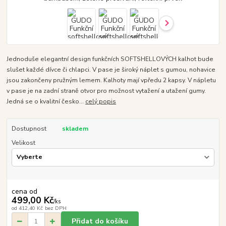
Jednoduše elegantní design funkčních SOFTSHELLOVÝCH kalhot bude
slušet každé dívce či chlapci. V pase je široký náplet s gumou, nohavice
jsou zakončeny pružným lemem. Kalhoty mají vpředu 2 kapsy. V nápletu
v pase je na zadní straně otvor pro možnost vytažení a utažení gumy.
Jedná se o kvalitní česko...
celý popis
Dostupnost
skladem
Velikost
cena od
499,00 Kč
/
ks
od
412,40 Kč
bez DPH
Přidat do košíku