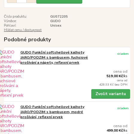
Číslo produktu:
GU072205
Výrobce:
GUDO
Pohlaví:
Unisex
Hlídat cenu / dostupnost
Podobné produkty
GUDO Funkční softshellové kalhoty
skladem
JARO/PODZIM s bambusem, fuchsiové
prošívání a nápety, reflexní prvek
cena od
519,00 Kč
/
ks
cena od
428,93 Kč
bez DPH
Zvolit variantu
GUDO Funkční softshellové kalhoty
skladem
JARO/PODZIM s bambusem, modré
prošívání, reflexní prvek
cena od
499,00 Kč
/
ks