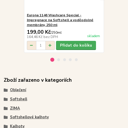
Eurona 1146 Washcare Special -
Eurona 1143
Impregnace na Softshell a voděodolné
Prostředek 
membrány, 250 ml
250 ml
199,00 Kč
199,00 K
/
250ml
skladem
164,46 Kč
bez DPH
164,46 Kč
be
Přidat do košíku
Zboží zařazeno v kategoriích
Oblečení
Softshell
ZIMA
Softshellové kalhoty
Kalhoty