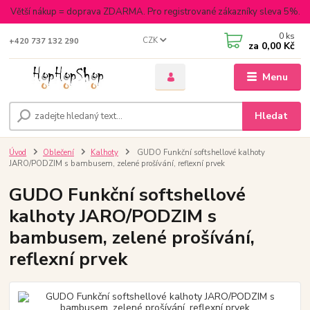
Větší nákup = doprava ZDARMA. Pro registrované zákazníky sleva 5%.
0
ks
CZK
+420 737 132 290
za
0,00 Kč
Menu
Hledat
Úvod
Oblečení
Kalhoty
GUDO Funkční softshellové kalhoty
JARO/PODZIM s bambusem, zelené prošívání, reflexní prvek
GUDO Funkční softshellové
kalhoty JARO/PODZIM s
bambusem, zelené prošívání,
reflexní prvek