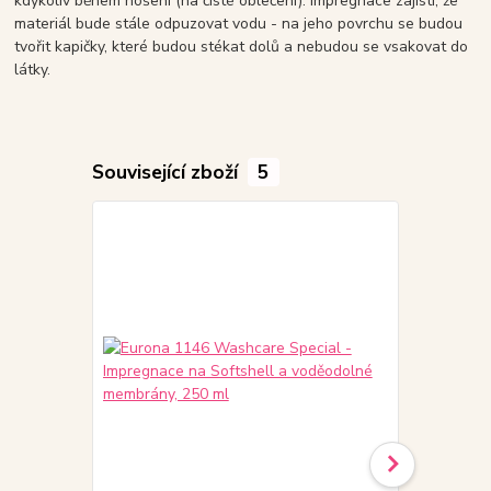
kdykoliv během nošení (na čisté oblečení). Impregnace zajistí, že
materiál bude stále odpuzovat vodu - na jeho povrchu se budou
tvořit kapičky, které budou stékat dolů a nebudou se vsakovat do
látky.
Související zboží
5