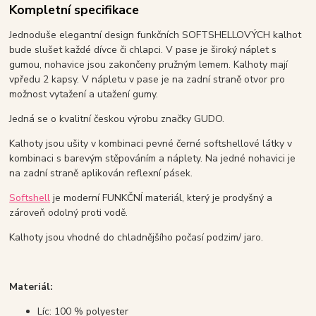
Kompletní specifikace
Jednoduše elegantní design funkčních SOFTSHELLOVÝCH kalhot
bude slušet každé dívce či chlapci. V pase je široký náplet s
gumou, nohavice jsou zakončeny pružným lemem. Kalhoty mají
vpředu 2 kapsy. V nápletu v pase je na zadní straně otvor pro
možnost vytažení a utažení gumy.
Jedná se o kvalitní českou výrobu značky GUDO.
Kalhoty jsou ušity v kombinaci pevné černé softshellové látky v
kombinaci s barevým stěpováním a náplety. Na jedné nohavici je
na zadní straně aplikován reflexní pásek.
Softshell
je moderní FUNKČNÍ materiál, který je prodyšný a
zároveň odolný proti vodě.
Kalhoty jsou vhodné do chladnějšího počasí podzim/ jaro.
Materiál:
Líc: 100 % polyester