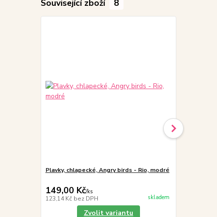
Související zboží
8
Plavky, chlapecké, Angry birds - Rio, modré
Plavky, chla
nohavičkové
149,00 Kč
169,00 K
/
ks
skladem
123,14 Kč
bez DPH
139,67 Kč
be
Zvolit variantu