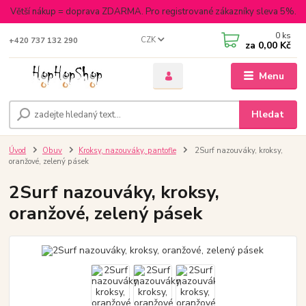
Větší nákup = doprava ZDARMA. Pro registrované zákazníky sleva 5%.
0
ks
CZK
+420 737 132 290
za
0,00 Kč
Menu
Hledat
Úvod
Obuv
Kroksy, nazouváky, pantofle
2Surf nazouváky, kroksy,
oranžové, zelený pásek
2Surf nazouváky, kroksy,
oranžové, zelený pásek