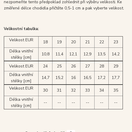
nezpomeňte tento předpoklad zohlednit při výběru velikosti. Ke
změřené délce chodidla přičtěte 0,5-1 cm a pak vyberte velikost.
Velikostní tabulka:
Velikost EUR
18
19
20
21
22
23
Délka vnitřní
10,8
11,4
12,1
12,9
13,5
14,2
stélky [cm]
Velikost EUR
24
25
26
27
28
29
Délka vnitřní
14,7
15,2
16
16,5
17,2
17,7
stélky [cm]
Velikost EUR
30
31
32
33
34
35
Délka vnitřní
--
--
--
--
--
--
stélky [cm]