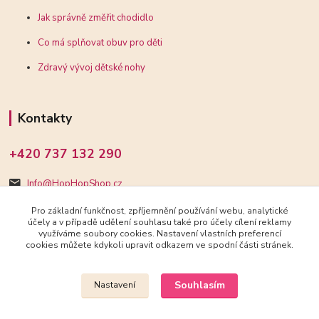
Jak správně změřit chodidlo
Co má splňovat obuv pro děti
Zdravý vývoj dětské nohy
Kontakty
+420 737 132 290
Info@HopHopShop.cz
Pro základní funkčnost, zpříjemnění používání webu, analytické
účely a v případě udělení souhlasu také pro účely cílení reklamy
využíváme soubory cookies. Nastavení vlastních preferencí
cookies můžete kdykoli upravit odkazem ve spodní části stránek.
Upravit sběr cookies.
Souhlasím
Nastavení