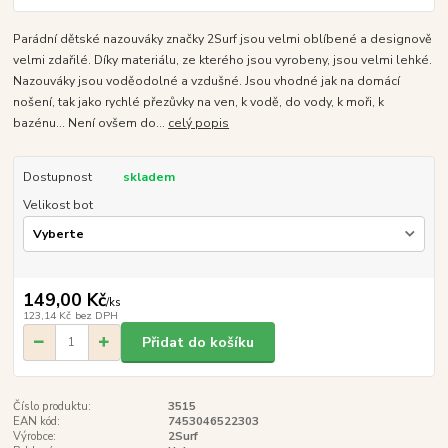
Parádní dětské nazouváky značky 2Surf jsou velmi oblíbené a designově
velmi zdařilé. Díky materiálu, ze kterého jsou vyrobeny, jsou velmi lehké.
Nazouváky jsou voděodolné a vzdušné. Jsou vhodné jak na domácí
nošení, tak jako rychlé přezůvky na ven, k vodě, do vody, k moři, k
bazénu... Není ovšem do...
celý popis
Dostupnost
skladem
Velikost bot
149,00 Kč
/
ks
123,14 Kč
bez DPH
Přidat do košíku
Číslo produktu:
3515
EAN kód:
7453046522303
Výrobce:
2Surf