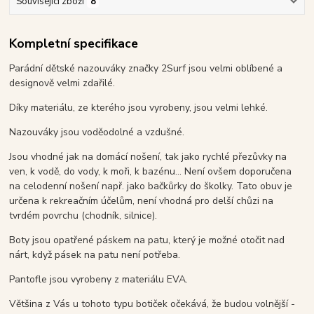
Související zboží
8
Kompletní specifikace
Parádní dětské nazouváky značky 2Surf jsou velmi oblíbené a
designově velmi zdařilé.
Díky materiálu, ze kterého jsou vyrobeny, jsou velmi lehké.
Nazouváky jsou voděodolné a vzdušné.
Jsou vhodné jak na domácí nošení, tak jako rychlé přezůvky na
ven, k vodě, do vody, k moři, k bazénu... Není ovšem doporučena
na celodenní nošení např. jako bačkůrky do školky. Tato obuv je
určena k rekreačním účelům, není vhodná pro delší chůzi na
tvrdém povrchu (chodník, silnice).
Boty jsou opatřené páskem na patu, který je možné otočit nad
nárt, když pásek na patu není potřeba.
Pantofle jsou vyrobeny z materiálu EVA.
Většina z Vás u tohoto typu botiček očekává, že budou volnější -