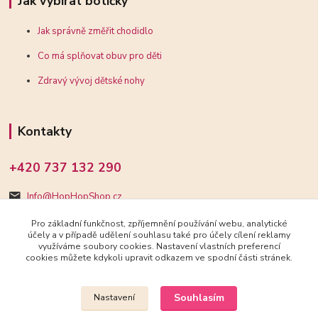
Jak vybírat botičky
Jak správně změřit chodidlo
Co má splňovat obuv pro děti
Zdravý vývoj dětské nohy
Kontakty
+420 737 132 290
Info@HopHopShop.cz
Pro základní funkčnost, zpříjemnění používání webu, analytické
účely a v případě udělení souhlasu také pro účely cílení reklamy
využíváme soubory cookies. Nastavení vlastních preferencí
cookies můžete kdykoli upravit odkazem ve spodní části stránek.
Upravit sběr cookies.
Souhlasím
Nastavení