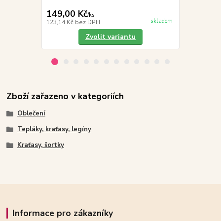
149,00 Kč
149,00 K
/
ks
skladem
123,14 Kč
bez DPH
123,14 Kč
be
Zvolit variantu
Zboží zařazeno v kategoriích
Oblečení
Tepláky, kraťasy, legíny
Kraťasy, šortky
Informace pro zákazníky