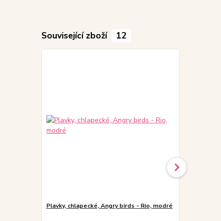
Související zboží
12
Plavky, chlapecké, Angry birds - Rio, modré
Plavky, chla
červené