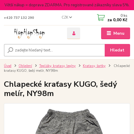
Větší nákup = doprava ZDARMA. Pro registrované zákazníky sleva 5%.
0
ks
CZK
+420 737 132 290
za
0,00 Kč
Menu
Hledat
Úvod
Oblečení
Tepláky, kraťasy, legíny
Kraťasy, šortky
Chlapecké
kraťasy KUGO, šedý melír, NY98m
Chlapecké kraťasy KUGO, šedý
melír, NY98m