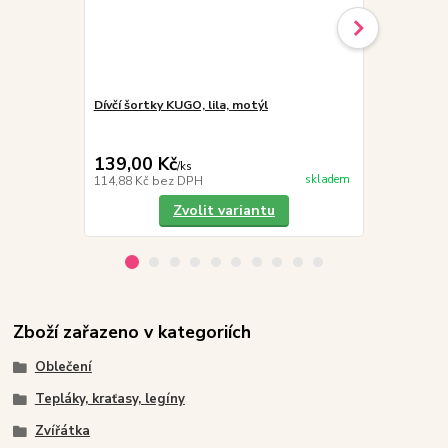
Dívčí šortky KUGO, lila, motýl
Dívčí šortky
139,00 Kč
139,00 K
/
ks
skladem
114,88 Kč
bez DPH
114,88 Kč
be
Zvolit variantu
Zboží zařazeno v kategoriích
Oblečení
Tepláky, kraťasy, legíny
Zvířátka