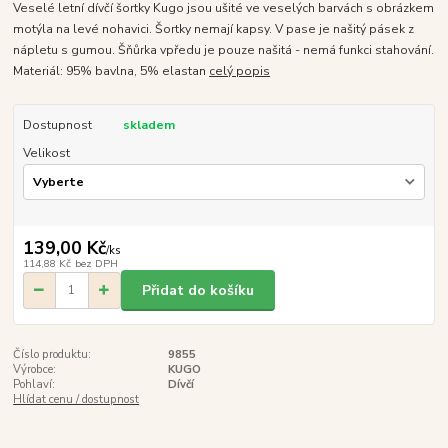
Veselé letní dívčí šortky Kugo jsou ušité ve veselých barvách s obrázkem
motýla na levé nohavici. Šortky nemají kapsy. V pase je našitý pásek z
nápletu s gumou. Šňůrka vpředu je pouze našitá - nemá funkci stahování.
Materiál: 95% bavlna, 5% elastan
celý popis
Dostupnost
skladem
Velikost
139,00 Kč
/
ks
114,88 Kč
bez DPH
Přidat do košíku
Číslo produktu:
9855
Výrobce:
KUGO
Pohlaví:
Dívčí
Hlídat cenu / dostupnost