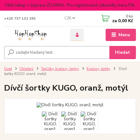
Větší nákup = doprava ZDARMA. Pro registrované zákazníky sleva 5%.
0
ks
CZK
+420 737 132 290
za
0,00 Kč
Menu
Hledat
Úvod
Oblečení
Tepláky, kraťasy, legíny
Kraťasy, šortky
Dívčí
šortky KUGO, oranž, motýl
Dívčí šortky KUGO, oranž, motýl