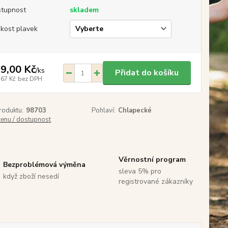
tupnost
skladem
ikost plavek
9,00 Kč
/
ks
Přidat do košíku
,67 Kč
bez DPH
roduktu:
98703
Pohlaví:
Chlapecké
cenu / dostupnost
Věrnostní program
Bezproblémová výměna
sleva 5% pro
když zboží nesedí
registrované zákazníky