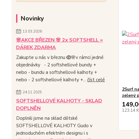
Novinky
13.03.2026
🌸AKCE BŘEZEN 🌸 2x SOFTSHELL =
DÁREK ZDARMA
Zakupte u nás v březnu 🪺🌸v rámci jedné
objednávky - 2 softshellové bundy +
nebo - bundu a softshellové kalhoty +
nebo - 2 softshellové kalhoty +...
číst celé
2Surf n
24.11.2025
zelený 
SOFTSHELLOVÉ KALHOTY - SKLAD
149,0
DOPLNĚN
123,14 
Doplnili jsme na sklad dětské
SOFTSHELLOVÉ KALHOTY Gudo v
jednoduchém efektním designu i s