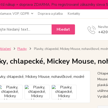
tší nákup = doprava ZDARMA. Pro registrované zákazníky sleva 
klamace, VOP, GDPR
Doprava a platba
Kontakty
Nevíte
Hledat
+420
blečení
Plavky
Plavky, chlapecké, Mickey Mouse, nohavičkové, mod
ky, chlapecké, Mickey Mouse, no
Chlape
Mouse 
plavká
utáhno
Vyrábě