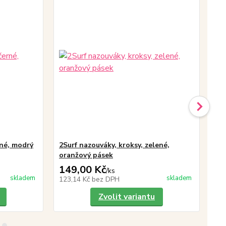
rné, modrý
2Surf nazouváky, kroksy, zelené,
2Su
oranžový pásek
pá
149,00 Kč
14
/
ks
skladem
skladem
123,14 Kč
bez DPH
12
Zvolit variantu