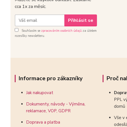
cca 1x za měsíc.
Přihlásit se
Souhlasím se
zpracováním osobních údajů
za účelem
rozesílky newsletteru.
Informace pro zákazníky
Proč na
Jak nakupovat
Dopr
PPL vý
Dokumenty, návody - Výměna,
domů
reklamace, VOP, GDPR
Vše v 
Doprava a platba
odesíl