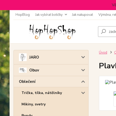
Vě
HopBlog
Jak vybírat botičky
Jak nakupovat
Výměna, re
Úvod
O
JARO
Plav
Obuv
Oblečení
Trička, tílka, nátělníky
Mikiny, svetry
Bundy