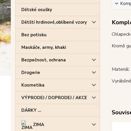
Kompl
Dětské osušky
Komple
Dětští hrdinové,oblíbené vzory
Chlapecké
Bez potisku
Kromě gum
Maskáče, army, khaki
Bezpečnost, ochrana
Materiál
Drogerie
Vyráběné
Kosmetika
VÝPRODEJ / DOPRODEJ / AKCE
DÁRKY ...
Souvise
ZIMA