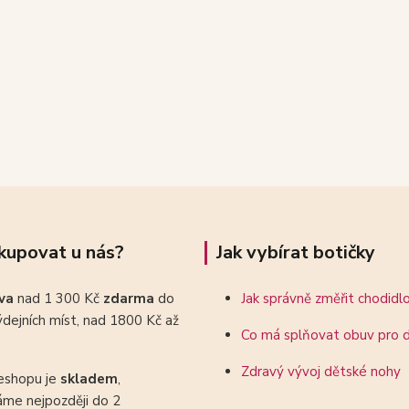
kupovat u nás?
Jak vybírat botičky
ava
nad 1 300 Kč
zdarma
do
Jak správně změřit chodidl
dejních míst, nad 1800 Kč až
Co má splňovat obuv pro d
Zdravý vývoj dětské nohy
eshopu je
skladem
,
áme nejpozději do 2