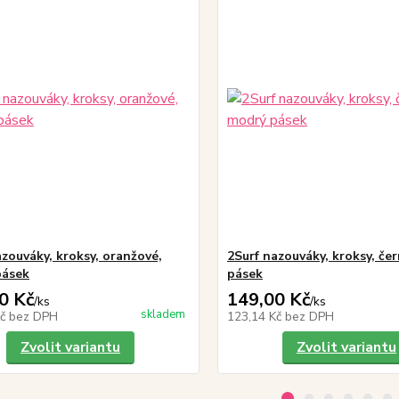
azouváky, kroksy, oranžové,
2Surf nazouváky, kroksy, če
pásek
pásek
0 Kč
149,00 Kč
/
ks
/
ks
skladem
Kč
bez DPH
123,14 Kč
bez DPH
Zvolit variantu
Zvolit variantu