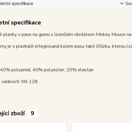
etní specifikace
Sou
tní specifikace
 plavky v pase na gumu s licenčním obrázkem Mickey Mouse na př
y je v plavkách integrovaná kolem pasu také šňůrka, kterou lz
: 40% polyamid, 40% polyester, 20% elastan
 velikosti: 98-128
jící zboží
9