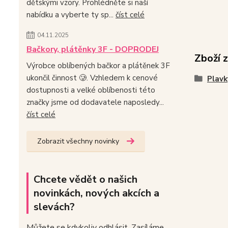
dětskými vzory. Prohlédněte si naší
nabídku a vyberte ty sp...
číst celé
04.11.2025
Bačkory, plátěnky 3F - DOPRODEJ
Zboží 
Výrobce oblíbených bačkor a plátěnek 3F
ukončil činnost 🥲. Vzhledem k cenové
Plavk
dostupnosti a velké oblíbenosti této
značky jsme od dodavatele naposledy...
číst celé
Zobrazit všechny novinky
Chcete vědět o našich
novinkách, nových akcích a
slevách?
Můžete se kdykoliv odhlásit. Zasíláme