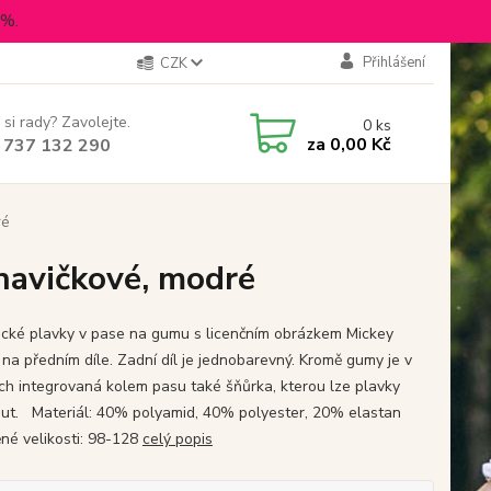
5%.
Přihlášení
CZK
 si rady? Zavolejte.
0
ks
za
0,00 Kč
 737 132 290
ré
havičkové, modré
cké plavky v pase na gumu s licenčním obrázkem Mickey
na předním díle. Zadní díl je jednobarevný. Kromě gumy je v
ch integrovaná kolem pasu také šňůrka, kterou lze plavky
ut. Materiál: 40% polyamid, 40% polyester, 20% elastan
né velikosti: 98-128
celý popis