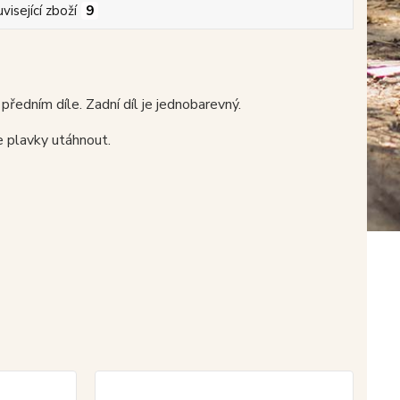
visející zboží
9
edním díle. Zadní díl je jednobarevný.
e plavky utáhnout.