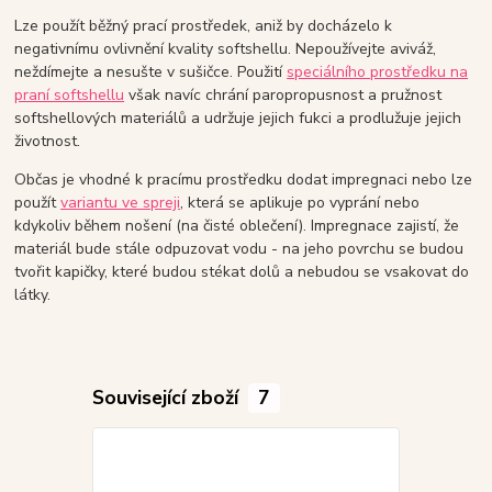
Lze použít běžný prací prostředek, aniž by docházelo k
negativnímu ovlivnění kvality softshellu. Nepoužívejte aviváž,
neždímejte a nesušte v sušičce. Použití
speciálního prostředku na
praní softshellu
však navíc chrání paropropusnost a pružnost
softshellových materiálů a udržuje jejich fukci a prodlužuje jejich
životnost.
Občas je vhodné k pracímu prostředku dodat impregnaci nebo lze
použít
variantu ve spreji
, která se aplikuje po vyprání nebo
kdykoliv během nošení (na čisté oblečení). Impregnace zajistí, že
materiál bude stále odpuzovat vodu - na jeho povrchu se budou
tvořit kapičky, které budou stékat dolů a nebudou se vsakovat do
látky.
Související zboží
7
Akce