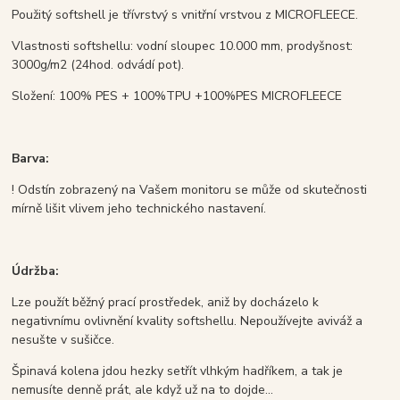
Použitý softshell je třívrstvý s vnitřní vrstvou z MICROFLEECE.
Vlastnosti softshellu: vodní sloupec 10.000 mm, prodyšnost:
3000g/m2 (24hod. odvádí pot).
Složení: 100% PES + 100%TPU +100%PES MICROFLEECE
Barva:
! Odstín zobrazený na Vašem monitoru se může od skutečnosti
mírně lišit vlivem jeho technického nastavení.
Údržba:
Lze použít běžný prací prostředek, aniž by docházelo k
negativnímu ovlivnění kvality softshellu. Nepoužívejte aviváž a
nesušte v sušičce.
Špinavá kolena jdou hezky setřít vlhkým hadříkem, a tak je
nemusíte denně prát, ale když už na to dojde...