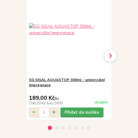
SG SIGAL AQUASTOP 300ml - univerzální
MALFINI PE
impregnace
softshello
189,00 Kč
999,00 K
/
ks
skladem
156,20 Kč
bez DPH
825,62 Kč
be
Přidat do košíku