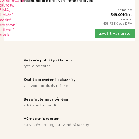
funkční, modré prošívání, reflexní prvek
cena od
549,00 Kč
/
ks
cena od
453,72 Kč
bez DPH
Zvolit variantu
Veškeré položky skladem
rychlé odeslání
Kvalita prověřená zákazníky
za svoje produkty ručíme
Bezproblémová výměna
když zboží nesedí
Věrnostní program
sleva 5% pro registrované zákazníky