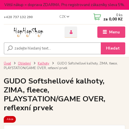
Větší nákup = doprava ZDARMA. Pro registrované zákazníky sleva 5%.
0
ks
CZK
+420 737 132 290
za
0,00 Kč
Menu
Hledat
Úvod
Oblečení
Kalhoty
GUDO Softshellové kalhoty, ZIMA, fleece,
PLAYSTATION/GAME OVER, reflexní prvek
GUDO Softshellové kalhoty,
ZIMA, fleece,
PLAYSTATION/GAME OVER,
reflexní prvek
Akce