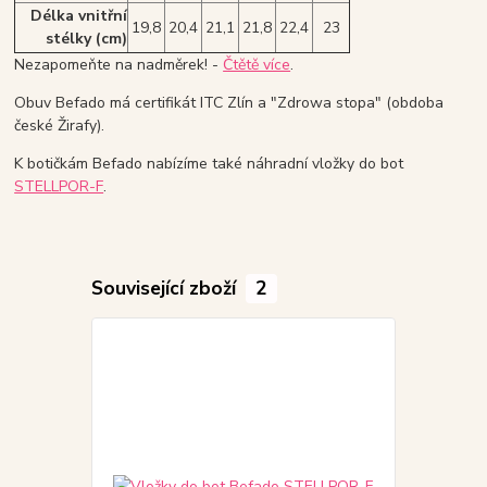
Délka vnitřní
19,8
20,4
21,1
21,8
22,4
23
stélky (cm)
Nezapomeňte na nadměrek! -
Čtětě více
.
Obuv Befado má certifikát ITC Zlín a "Zdrowa stopa" (obdoba
české Žirafy).
K botičkám Befado nabízíme také náhradní vložky do bot
STELLPOR-F
.
Související zboží
2