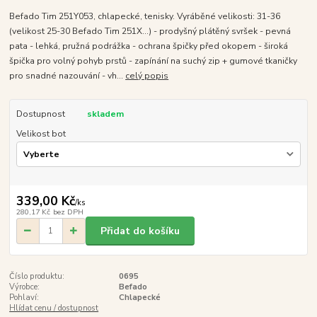
Befado Tim 251Y053, chlapecké, tenisky. Vyráběné velikosti: 31-36
(velikost 25-30 Befado Tim 251X...) - prodyšný plátěný svršek - pevná
pata - lehká, pružná podrážka - ochrana špičky před okopem - široká
špička pro volný pohyb prstů - zapínání na suchý zip + gumové tkaničky
pro snadné nazouvání - vh...
celý popis
Dostupnost
skladem
Velikost bot
339,00 Kč
/
ks
280,17 Kč
bez DPH
Přidat do košíku
Číslo produktu:
0695
Výrobce:
Befado
Pohlaví:
Chlapecké
Hlídat cenu / dostupnost