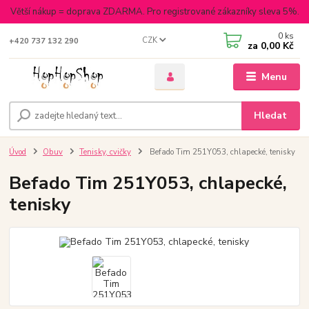
Větší nákup = doprava ZDARMA. Pro registrované zákazníky sleva 5%.
0
ks
CZK
+420 737 132 290
za
0,00 Kč
Menu
Hledat
Úvod
Obuv
Tenisky, cvičky
Befado Tim 251Y053, chlapecké, tenisky
Befado Tim 251Y053, chlapecké,
tenisky