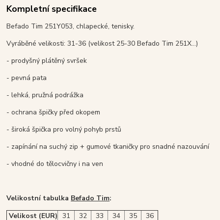
Kompletní specifikace
Befado Tim 251Y053, chlapecké, tenisky.
Vyráběné velikosti: 31-36 (velikost 25-30 Befado Tim 251X...)
- prodyšný plátěný svršek
- pevná pata
- lehká, pružná podrážka
- ochrana špičky před okopem
- široká špička pro volný pohyb prstů
- zapínání na suchý zip + gumové tkaničky pro snadné nazouvání
- vhodné do tělocvičny i na ven
Velikostní tabulka
Befado Tim
:
Velikost (EUR)
31
32
33
34
35
36