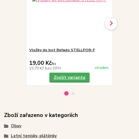
Vložky do bot Befado STELLPOR-F
Befado Tim 
tenisky
19,00 Kč
399,00 K
/
ks
skladem
15,70 Kč
bez DPH
329,75 Kč
be
Zvolit variantu
Zboží zařazeno v kategoriích
Obuv
Letní tenisky, plátěnky