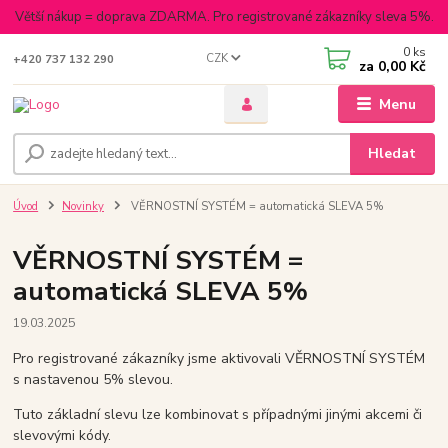
Větší nákup = doprava ZDARMA. Pro registrované zákazníky sleva 5%.
0
ks
CZK
+420 737 132 290
za
0,00 Kč
Menu
Hledat
Úvod
Novinky
VĚRNOSTNÍ SYSTÉM = automatická SLEVA 5%
VĚRNOSTNÍ SYSTÉM =
automatická SLEVA 5%
19.03.2025
Pro registrované zákazníky jsme aktivovali VĚRNOSTNÍ SYSTÉM
s nastavenou 5% slevou.
Tuto základní slevu lze kombinovat s případnými jinými akcemi či
slevovými kódy.