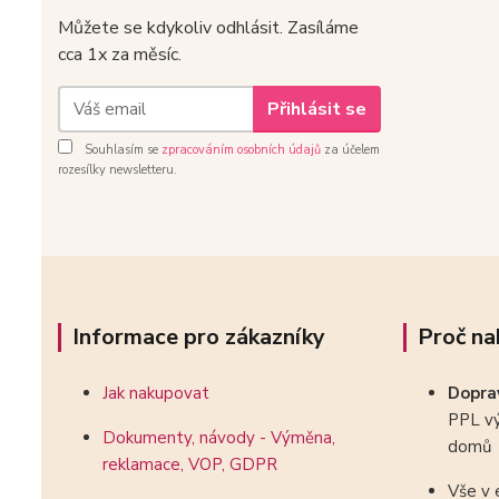
Můžete se kdykoliv odhlásit. Zasíláme
cca 1x za měsíc.
Přihlásit se
Souhlasím se
zpracováním osobních údajů
za účelem
rozesílky newsletteru.
Informace pro zákazníky
Proč na
Jak nakupovat
Dopr
PPL vý
Dokumenty, návody - Výměna,
domů
reklamace, VOP, GDPR
Vše v 