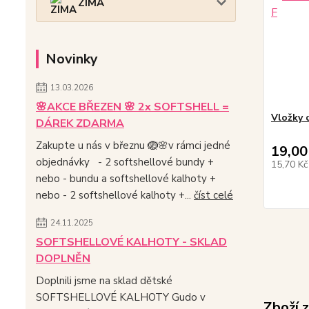
ZIMA
Novinky
13.03.2026
🌸AKCE BŘEZEN 🌸 2x SOFTSHELL =
Vložky 
DÁREK ZDARMA
Zakupte u nás v březnu 🪺🌸v rámci jedné
19,00
objednávky - 2 softshellové bundy +
15,70 K
nebo - bundu a softshellové kalhoty +
nebo - 2 softshellové kalhoty +...
číst celé
24.11.2025
SOFTSHELLOVÉ KALHOTY - SKLAD
DOPLNĚN
Doplnili jsme na sklad dětské
SOFTSHELLOVÉ KALHOTY Gudo v
Zboží 