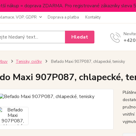
tší nákup = doprava ZDARMA. Pro registrované zákazníky sleva 
klamace, VOP, GDPR
Doprava a platba
Kontakty
Nevíte
Hledat
+420
Obuv
Tenisky, cvičky
Befado Maxi 907P087, chlapecké, tenisky
do Maxi 907P087, chlapecké, te
Plátěn
dostat
pružno
vnitřní
vyjmute