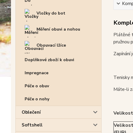
Kompl
Vložky do bot
Komple
Měření obuvi a nohou
Plátěné t
pružnou p
Obouvací lžíce
Zapínání 
Doplňkové zboží k obuvi
Impregnace
Tenisky m
Péče o obuv
Máte-li z
Péče o nohy
Oblečení
Velikost
Velikos
Softshell
(EUR)