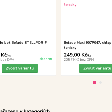
do bot Befado STELLPOR-F
Befado Maxi 907P047, chlap
tenisky
 Kč
249,00 Kč
/
ks
/
ks
skladem
č
bez DPH
205,79 Kč
bez DPH
Zvolit variantu
Zvolit variantu
zařazeno v kategoriích