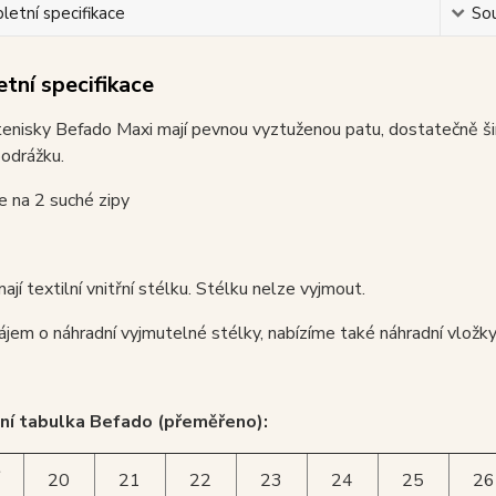
etní specifikace
Sou
tní specifikace
enisky Befado Maxi mají pevnou vyztuženou patu, dostatečně šir
odrážku.
je na 2 suché zipy
ají textilní vnitřní stélku. Stélku nelze vyjmout.
ájem o náhradní vyjmutelné stélky, nabízíme také náhradní vložk
ní tabulka Befado (přeměřeno):
t
20
21
22
23
24
25
26