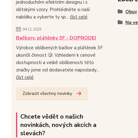
jednoduchém efektním designu i s
dětskými vzory. Prohlédněte si naší
Obuv
nabídku a vyberte ty sp...
číst celé
Na v
04.11.2025
Bačkory, plátěnky 3F - DOPRODEJ
Výrobce oblíbených bačkor a plátěnek 3F
ukončil činnost 🥲. Vzhledem k cenové
dostupnosti a velké oblíbenosti této
značky jsme od dodavatele naposledy...
číst celé
Zobrazit všechny novinky
Chcete vědět o našich
novinkách, nových akcích a
slevách?