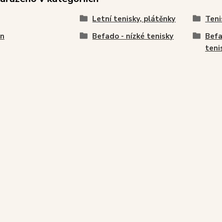
Letní tenisky, plátěnky
Teni
en
Befado - nízké tenisky
Befa
teni