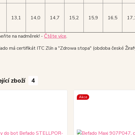
13,1
14,0
14,7
15,2
15,9
16,5
17,
ňte na nadměrek! -
Čtěte více
.
do má certifikát ITC Zlín a "Zdrowa stopa" (obdoba české Žirafy
jící zboží
4
Akce