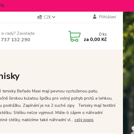
5%.
Přihlášení
CZK
 si rady? Zavolejte.
0
ks
za
0,00 Kč
 737 132 290
nisky
é tenisky Befado Maxi mají pevnou vyztuženou patu,
ečně širokou kulatou špičku pro volný pohyb prstů a lehkou,
u podrážku. Zapínání je na 2 suché zipy Tenisky mají textilní
 stélku. Stélku nelze vyjmout. Máte-li zájem o náhradní
lné stélky, nabízíme také náhradní vl...
celý popis