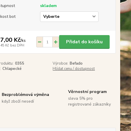
tupnost
skladem
ikost bot
7,00 Kč
/
ks
Přidat do košíku
,45 Kč
bez DPH
roduktu:
0355
Výrobce:
Befado
:
Chlapecké
Hlídat cenu / dostupnost
Věrnostní program
Bezproblémová výměna
sleva 5% pro
když zboží nesedí
registrované zákazníky