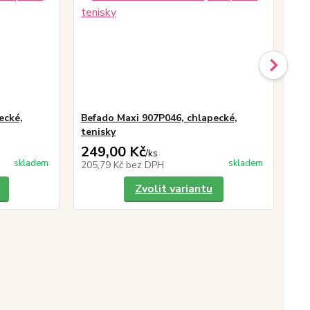
ecké,
Befado Maxi 907P046, chlapecké,
Be
tenisky
te
249,00 Kč
24
/
ks
skladem
skladem
205,79 Kč
bez DPH
20
Zvolit variantu