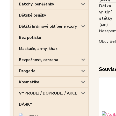
Batohy, peněženky
Délka
vnitřní
Dětské osušky
stélky
(cm)
Dětští hrdinové,oblíbené vzory
Nezapome
Bez potisku
Obuv Befa
Maskáče, army, khaki
Bezpečnost, ochrana
Souvise
Drogerie
Kosmetika
VÝPRODEJ / DOPRODEJ / AKCE
DÁRKY ...