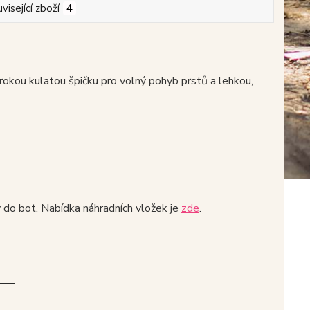
visející zboží
4
okou kulatou špičku pro volný pohyb prstů a lehkou,
y do bot. Nabídka náhradních vložek je
zde
.