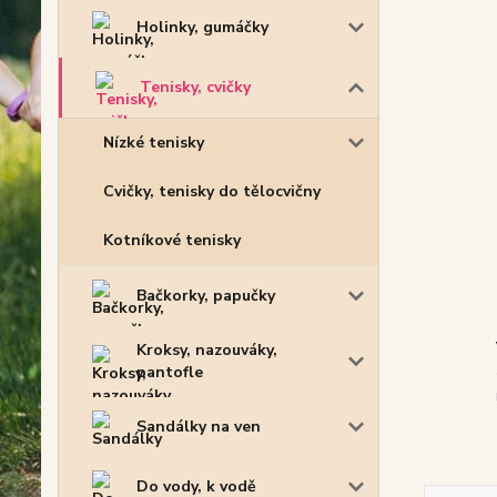
Holinky, gumáčky
Tenisky, cvičky
Nízké tenisky
Cvičky, tenisky do tělocvičny
Kotníkové tenisky
Bačkorky, papučky
Kroksy, nazouváky,
pantofle
Sandálky na ven
Do vody, k vodě