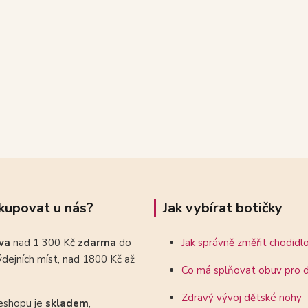
kupovat u nás?
Jak vybírat botičky
ava
nad 1 300 Kč
zdarma
do
Jak správně změřit chodidl
dejních míst, nad 1800 Kč až
Co má splňovat obuv pro d
Zdravý vývoj dětské nohy
eshopu je
skladem
,