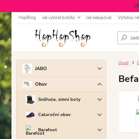
Vě
HopBlog
Jak vybírat botičky
Jak nakupovat
Výměna, re
Úvod
JARO
Befa
Obuv
Sněhule, zimní boty
Celoroční obuv
Barefoot