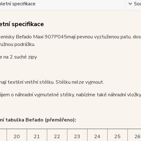
etní specifikace
Sou
tní specifikace
tenisky Befado Maxi 907P045mají pevnou vyztuženou patu, dosta
ružnou podrážku.
je na 2 suché zipy
ají textilní vnitřní stélku. Stélku nelze vyjmout.
ájem o náhradní vyjmutelné stélky, nabízíme také náhradní vložk
ní tabulka Befado (přeměřeno):
t
20
21
22
23
24
25
26