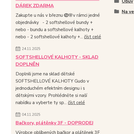
Obuv
DÁREK ZDARMA
Na v
Zakupte u nás v březnu 🪺🌸v rámci jedné
objednávky - 2 softshellové bundy +
nebo - bundu a softshellové kalhoty +
nebo - 2 softshellové kalhoty +...
číst celé
24.11.2025
SOFTSHELLOVÉ KALHOTY - SKLAD
DOPLNĚN
Doplnili jsme na sklad dětské
SOFTSHELLOVÉ KALHOTY Gudo v
jednoduchém efektním designu i s
dětskými vzory. Prohlédněte si naší
nabídku a vyberte ty sp...
číst celé
04.11.2025
Bačkory, plátěnky 3F - DOPRODEJ
Výrobce oblíbených bačkor a plátěnek 3F