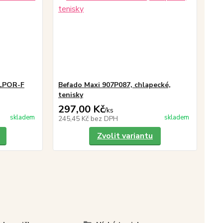
LLPOR-F
Befado Maxi 907P087, chlapecké,
tenisky
297,00 Kč
/
ks
skladem
skladem
245,45 Kč
bez DPH
Zvolit variantu