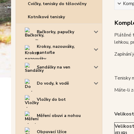
Kompl
Cvičky, tenisky do tělocvičny
Kotníkové tenisky
Komple
Bačkorky, papučky
Plátěné 
lehkou, p
Kroksy, nazouváky,
pantofle
Zapínání 
Sandálky na ven
Tenisky m
Do vody, k vodě
Máte-li z
Vložky do bot
Velikost
Měření obuvi a nohou
Velikos
Obouvací lžíce
(EUR)