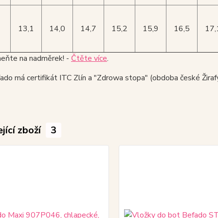
13,1
14,0
14,7
15,2
15,9
16,5
17,
ňte na nadměrek! -
Čtěte více
.
do má certifikát ITC Zlín a "Zdrowa stopa" (obdoba české Žirafy
jící zboží
3