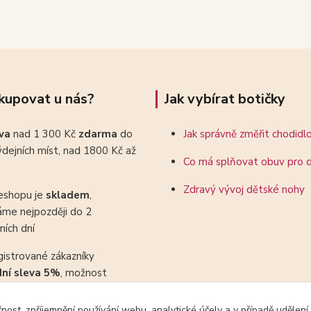
kupovat u nás?
Jak vybírat botičky
ava
nad 1 300 Kč
zdarma
do
Jak správně změřit chodidl
dejních míst, nad 1800 Kč až
Co má splňovat obuv pro d
Zdravý vývoj dětské nohy
eshopu je
skladem
,
áme nejpozději do 2
ních dní
gistrované zákazníky
dní sleva 5%
, možnost
ovat se slevovými kupony
čnost, zpříjemnění používání webu, analytické účely a v případě udělení