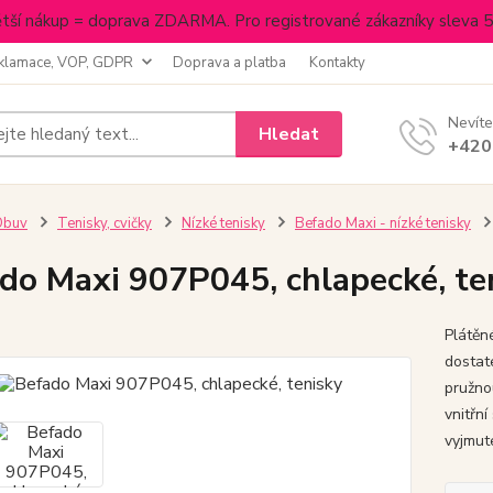
tší nákup = doprava ZDARMA. Pro registrované zákazníky sleva 
klamace, VOP, GDPR
Doprava a platba
Kontakty
Nevíte
Hledat
+420
Obuv
Tenisky, cvičky
Nízké tenisky
Befado Maxi - nízké tenisky
do Maxi 907P045, chlapecké, te
Plátěn
dostat
pružno
vnitřní
vyjmute