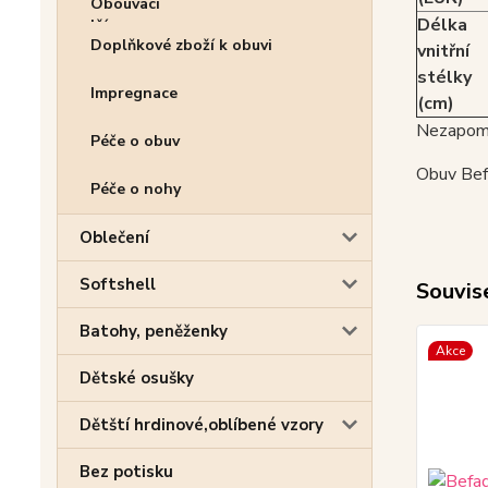
Délka
Doplňkové zboží k obuvi
vnitřní
stélky
Impregnace
(cm)
Nezapome
Péče o obuv
Obuv Befa
Péče o nohy
Oblečení
Softshell
Souvise
Batohy, peněženky
Akce
Dětské osušky
Dětští hrdinové,oblíbené vzory
Bez potisku