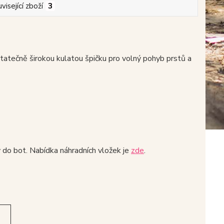
visející zboží
3
tečně širokou kulatou špičku pro volný pohyb prstů a
y do bot. Nabídka náhradních vložek je
zde
.