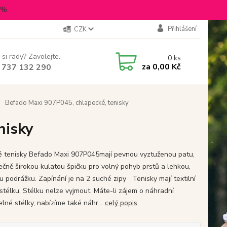
5%.
Přihlášení
CZK
 si rady? Zavolejte.
0
ks
za
0,00 Kč
 737 132 290
Befado Maxi 907P045, chlapecké, tenisky
nisky
é tenisky Befado Maxi 907P045mají pevnou vyztuženou patu,
ečně širokou kulatou špičku pro volný pohyb prstů a lehkou,
u podrážku. Zapínání je na 2 suché zipy Tenisky mají textilní
 stélku. Stélku nelze vyjmout. Máte-li zájem o náhradní
lné stélky, nabízíme také náhr...
celý popis