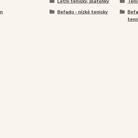
Letní tenisky, plátěnky
Teni
en
Befado - nízké tenisky
Befa
teni