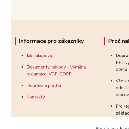
Informace pro zákazníky
Proč na
Jak nakupovat
Dopr
PPL vý
Dokumenty, návody - Výměna,
domů
reklamace, VOP, GDPR
Vše v 
Doprava a platba
odesíl
pracov
Kontakty
Pro re
zákla
kombin
Pro základní funk