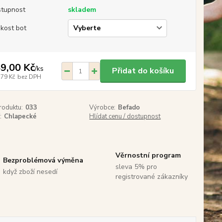
tupnost
skladem
ikost bot
9,00 Kč
/
ks
Přidat do košíku
,79 Kč
bez DPH
roduktu:
033
Výrobce:
Befado
:
Chlapecké
Hlídat cenu / dostupnost
Věrnostní program
Bezproblémová výměna
sleva 5% pro
když zboží nesedí
registrované zákazníky