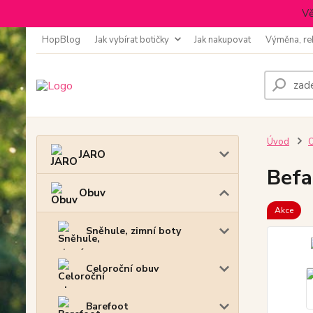
Vě
HopBlog
Jak vybírat botičky
Jak nakupovat
Výměna, re
Úvod
JARO
Befa
Obuv
Akce
Sněhule, zimní boty
Celoroční obuv
Barefoot