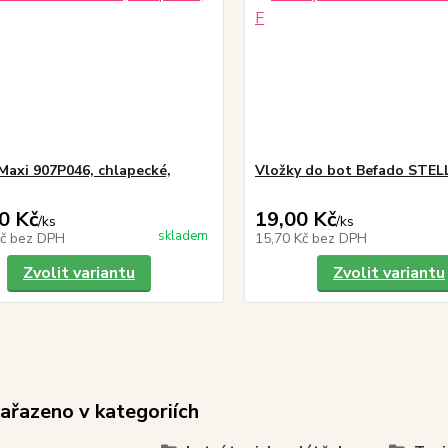
Maxi 907P046, chlapecké,
Vložky do bot Befado STE
0 Kč
19,00 Kč
/
ks
/
ks
skladem
Kč
bez DPH
15,70 Kč
bez DPH
Zvolit variantu
Zvolit variantu
zařazeno v kategoriích