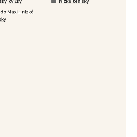
sky, cvičky
Nízké tenisky
do Maxi - nízké
sky