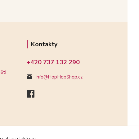
Kontakty
o
+420 737 132 290
ěti
Info@HopHopShop.cz
 souhlasu také pro