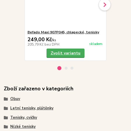
Befado Maxi 907P045, chlapecké, tenisky
Vložky do 
249,00 Kč
19,00 Kč
/
ks
skladem
205,79 Kč
bez DPH
15,70 Kč
bez
Zvolit variantu
Zboží zařazeno v kategoriích
Obuv
Letní tenisky, plátěnky
Tenisky, cvičky
Nízké tenisky