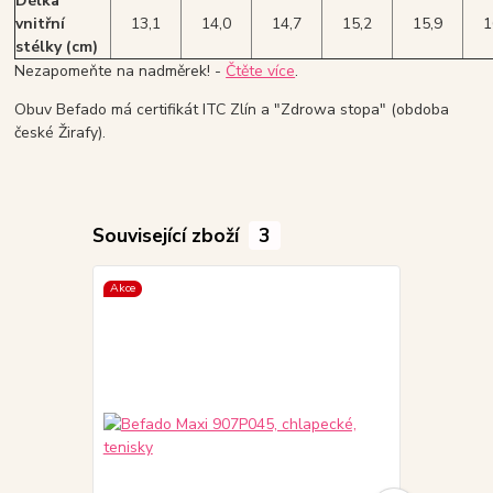
Délka
vnitřní
13,1
14,0
14,7
15,2
15,9
1
stélky (cm)
Nezapomeňte na nadměrek! -
Čtěte více
.
Obuv Befado má certifikát ITC Zlín a "Zdrowa stopa" (obdoba
české Žirafy).
Související zboží
3
Akce