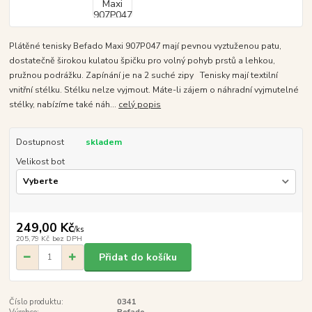
Plátěné tenisky Befado Maxi 907P047 mají pevnou vyztuženou patu,
dostatečně širokou kulatou špičku pro volný pohyb prstů a lehkou,
pružnou podrážku. Zapínání je na 2 suché zipy Tenisky mají textilní
vnitřní stélku. Stélku nelze vyjmout. Máte-li zájem o náhradní vyjmutelné
stélky, nabízíme také náh...
celý popis
Dostupnost
skladem
Velikost bot
249,00 Kč
/
ks
205,79 Kč
bez DPH
Přidat do košíku
Číslo produktu:
0341