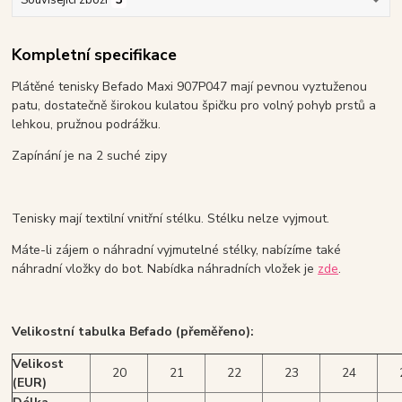
Související zboží
3
Kompletní specifikace
Plátěné tenisky Befado Maxi 907P047 mají pevnou vyztuženou
patu, dostatečně širokou kulatou špičku pro volný pohyb prstů a
lehkou, pružnou podrážku.
Zapínání je na 2 suché zipy
Tenisky mají textilní vnitřní stélku. Stélku nelze vyjmout.
Máte-li zájem o náhradní vyjmutelné stélky, nabízíme také
náhradní vložky do bot. Nabídka náhradních vložek je
zde
.
Velikostní tabulka Befado (přeměřeno):
Velikost
20
21
22
23
24
(EUR)