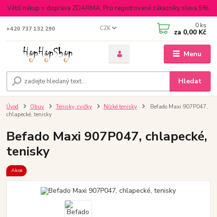
Větší nákup = doprava ZDARMA. Pro registrované zákazníky sleva 5%.
0
ks
CZK
+420 737 132 290
za
0,00 Kč
Menu
Hledat
Úvod
Obuv
Tenisky, cvičky
Nízké tenisky
Befado Maxi 907P047,
chlapecké, tenisky
Befado Maxi 907P047, chlapecké,
tenisky
Akce