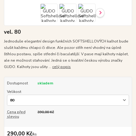
vel. 80
Jednoduše elegantní design funkčních SOFTSHELLOVÝCH kalhot bude
slušit každmu chlapci či dívce. Ale pozor střih není vhodný na úplně
štíhlou postavu, spíše střední či baculatější. V pase mají kalhoty náplet,
ale ne možnost stahování. Jedná se o kvalitní českou výrobu značky
GUDO. Kalhoty jsou ušity ...
celý popis
Dostupnost
skladem
Velikost
Cena před
390,00 Kč
slevou
290,00 Kč
/
ks