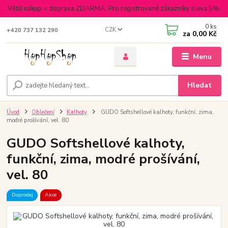
Větší nákup = doprava ZDARMA. Pro registrované zákazníky sleva 5%.
0
ks
CZK
+420 737 132 290
za
0,00 Kč
Menu
Hledat
Úvod
Oblečení
Kalhoty
GUDO Softshellové kalhoty, funkční, zima,
modré prošívání, vel. 80
GUDO Softshellové kalhoty,
funkční, zima, modré prošívání,
vel. 80
Doprodej
Akce