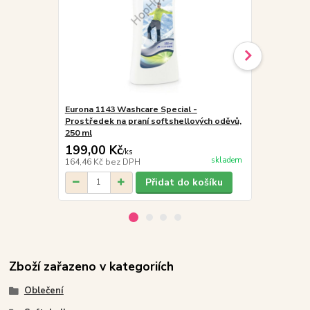
Eurona 1143 Washcare Special -
GUDO Softshe
Prostředek na praní softshellových oděvů,
černé prošív
250 ml
199,00 Kč
290,00 K
/
ks
skladem
164,46 Kč
bez DPH
239,67 Kč
be
Přidat do košíku
Zboží zařazeno v kategoriích
Oblečení