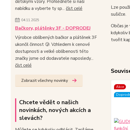
dětskými vzory. Prohlédněte si naší
Lze použí
nabídku a vyberte ty sp...
číst celé
sušičce.
04.11.2025
Občas je 
Bačkory, plátěnky 3F - DOPRODEJ
kdykoliv 
Výrobce oblíbených bačkor a plátěnek 3F
tvořit ka
ukončil činnost 🥲. Vzhledem k cenové
dostupnosti a velké oblíbenosti této
značky jsme od dodavatele naposledy...
číst celé
Souvise
Zobrazit všechny novinky
Akce
Doprode
Chcete vědět o našich
novinkách, nových akcích a
slevách?
Můžete se kdykoliv odhlásit. Zasíláme