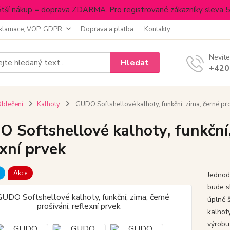
tší nákup = doprava ZDARMA. Pro registrované zákazníky sleva 
klamace, VOP, GDPR
Doprava a platba
Kontakty
Nevíte
Hledat
+420
blečení
Kalhoty
GUDO Softshellové kalhoty, funkční, zima, černé proš
 Softshellové kalhoty, funkční, 
exní prvek
Akce
Jednod
bude s
úplně š
kalhot
výrobu