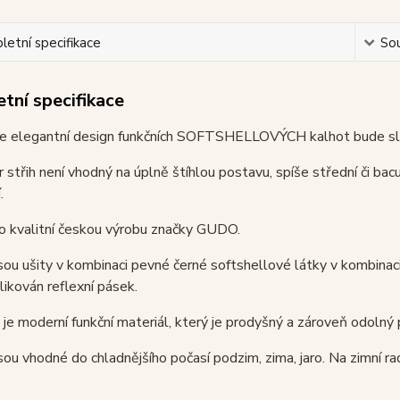
etní specifikace
Sou
tní specifikace
e elegantní design funkčních SOFTSHELLOVÝCH kalhot bude sluši
 střih není vhodný na úplně štíhlou postavu, spíše střední či bac
.
o kvalitní českou výrobu značky GUDO.
sou ušity v kombinaci pevné černé softshellové látky v kombinac
likován reflexní pásek.
je moderní funkční materiál, který je prodyšný a zároveň odolný 
sou vhodné do chladnějšího počasí podzim, zima, jaro. Na zimní ra