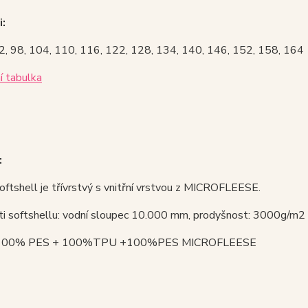
i:
82, 98, 104, 110, 116, 122, 128, 134, 140, 146, 152, 158, 164
í tabulka
:
oftshell je třívrstvý s vnitřní vrstvou z MICROFLEESE.
ti softshellu: vodní sloupec 10.000 mm, prodyšnost: 3000g/m2 
: 100% PES + 100%TPU +100%PES MICROFLEESE