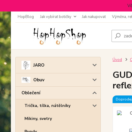
Vě
HopBlog
Jak vybírat botičky
Jak nakupovat
Výměna, re
Úvod
O
JARO
GUDO
Obuv
refl
Oblečení
Doprodej
Trička, tílka, nátělníky
Mikiny, svetry
Bundy