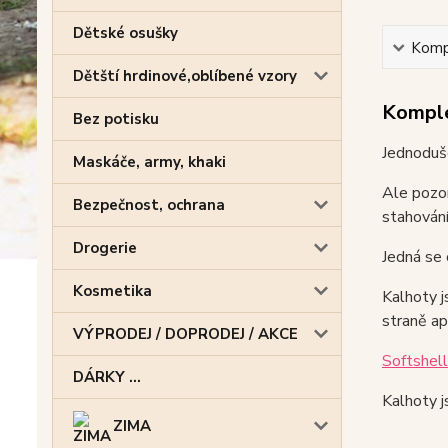
Dětské osušky
Kompl
Dětští hrdinové,oblíbené vzory
Komple
Bez potisku
Jednoduš
Maskáče, army, khaki
Ale pozor
Bezpečnost, ochrana
stahování
Drogerie
Jedná se 
Kosmetika
Kalhoty j
straně ap
VÝPRODEJ / DOPRODEJ / AKCE
Softshell
DÁRKY ...
Kalhoty j
ZIMA