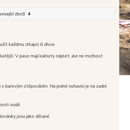
visející zboží
4
t každmu chlapci či dívce.
ulatější. V pase mají kalhoty náplet, ale ne možnost
i s barevým stěpováním. Na jedné nohavici je na zadní
proti vodě.
dovánky jsou jako dělané.