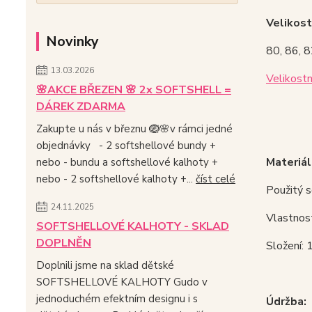
Velikost
Novinky
80, 86, 
13.03.2026
Velikostn
🌸AKCE BŘEZEN 🌸 2x SOFTSHELL =
DÁREK ZDARMA
Zakupte u nás v březnu 🪺🌸v rámci jedné
objednávky - 2 softshellové bundy +
Materiál
nebo - bundu a softshellové kalhoty +
nebo - 2 softshellové kalhoty +...
číst celé
Použitý s
24.11.2025
Vlastnos
SOFTSHELLOVÉ KALHOTY - SKLAD
DOPLNĚN
Složení
Doplnili jsme na sklad dětské
SOFTSHELLOVÉ KALHOTY Gudo v
jednoduchém efektním designu i s
Údržba: