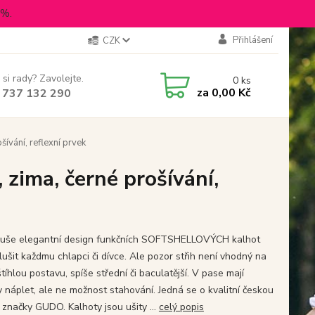
5%.
Přihlášení
CZK
 si rady? Zavolejte.
0
ks
za
0,00 Kč
 737 132 290
ívání, reflexní prvek
zima, černé prošívání,
uše elegantní design funkčních SOFTSHELLOVÝCH kalhot
lušit každmu chlapci či dívce. Ale pozor střih není vhodný na
tíhlou postavu, spíše střední či baculatější. V pase mají
y náplet, ale ne možnost stahování. Jedná se o kvalitní českou
 značky GUDO. Kalhoty jsou ušity ...
celý popis