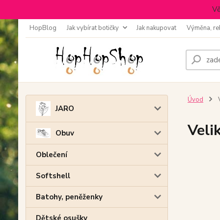
Vě
HopBlog
Jak vybírat botičky
Jak nakupovat
Výměna, re
Úvod
V
JARO
Veli
Obuv
Oblečení
Softshell
Batohy, peněženky
Dětské osušky