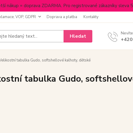
tší nákup = doprava ZDARMA. Pro registrované zákazníky sleva 
klamace, VOP, GDPR
Doprava a platba
Kontakty
Nevíte
Hledat
+420
elikostní tabulka Gudo, softshellové kalhoty, dětské
kostní tabulka Gudo, softshellov