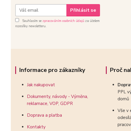
Přihlásit se
Souhlasím se
zpracováním osobních údajů
za účelem
rozesílky newsletteru.
Informace pro zákazníky
Proč na
Jak nakupovat
Dopr
PPL vý
Dokumenty, návody - Výměna,
domů
reklamace, VOP, GDPR
Vše v 
Doprava a platba
odesíl
pracov
Kontakty