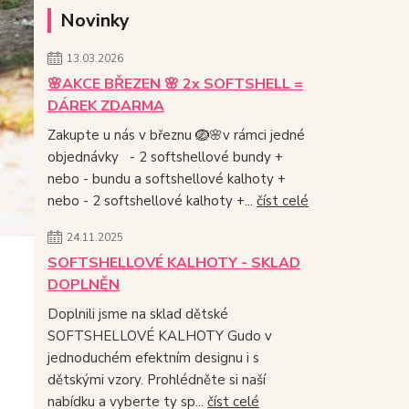
Novinky
13.03.2026
🌸AKCE BŘEZEN 🌸 2x SOFTSHELL =
DÁREK ZDARMA
Zakupte u nás v březnu 🪺🌸v rámci jedné
objednávky - 2 softshellové bundy +
nebo - bundu a softshellové kalhoty +
nebo - 2 softshellové kalhoty +...
číst celé
24.11.2025
SOFTSHELLOVÉ KALHOTY - SKLAD
DOPLNĚN
Doplnili jsme na sklad dětské
SOFTSHELLOVÉ KALHOTY Gudo v
jednoduchém efektním designu i s
dětskými vzory. Prohlédněte si naší
nabídku a vyberte ty sp...
číst celé