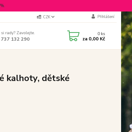
5%.
Přihlášení
CZK
 si rady? Zavolejte.
0
ks
za
0,00 Kč
 737 132 290
é kalhoty, dětské