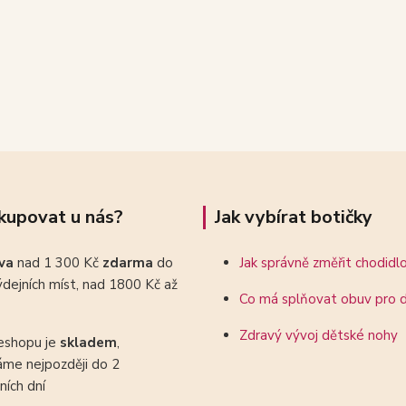
kupovat u nás?
Jak vybírat botičky
ava
nad 1 300 Kč
zdarma
do
Jak správně změřit chodidl
dejních míst, nad 1800 Kč až
Co má splňovat obuv pro d
Zdravý vývoj dětské nohy
eshopu je
skladem
,
áme nejpozději do 2
ních dní