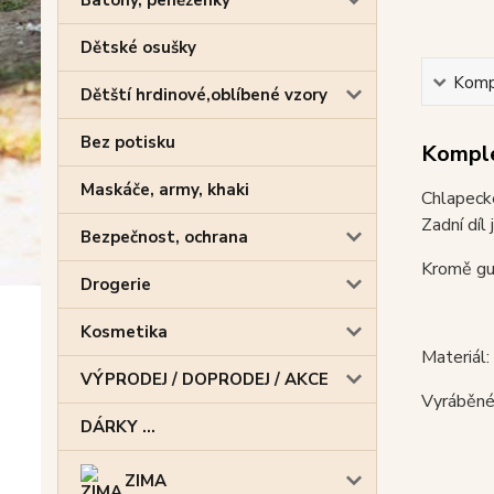
Batohy, peněženky
Dětské osušky
Kompl
Dětští hrdinové,oblíbené vzory
Bez potisku
Komple
Maskáče, army, khaki
Chlapecké
Zadní díl
Bezpečnost, ochrana
Kromě gum
Drogerie
Kosmetika
Materiál
VÝPRODEJ / DOPRODEJ / AKCE
Vyráběné
DÁRKY ...
ZIMA