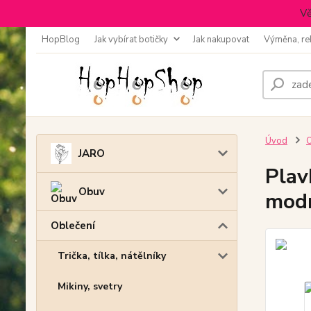
Vě
HopBlog
Jak vybírat botičky
Jak nakupovat
Výměna, re
Úvod
O
JARO
Plav
Obuv
modr
Oblečení
Trička, tílka, nátělníky
Mikiny, svetry