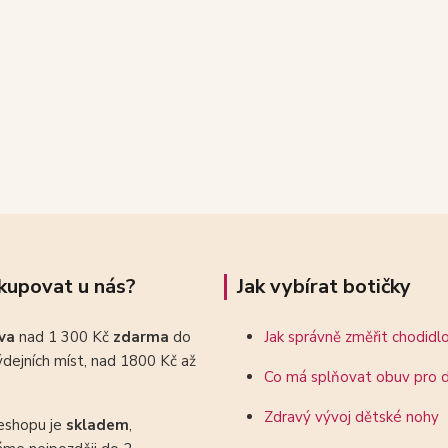
kupovat u nás?
Jak vybírat botičky
ava
nad 1 300 Kč
zdarma
do
Jak správně změřit chodidl
dejních míst, nad 1800 Kč až
Co má splňovat obuv pro d
Zdravý vývoj dětské nohy
eshopu je
skladem
,