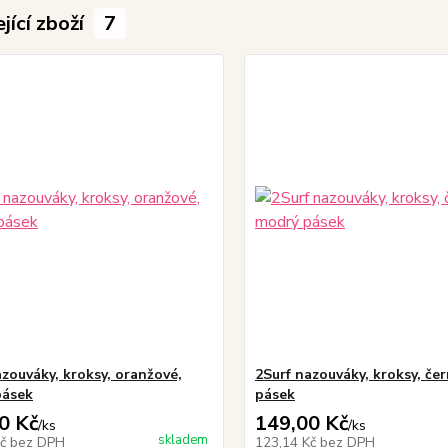
jící zboží
7
azouváky, kroksy, oranžové,
2Surf nazouváky, kroksy, če
pásek
pásek
0 Kč
149,00 Kč
/
ks
/
ks
skladem
Kč
bez DPH
123,14 Kč
bez DPH