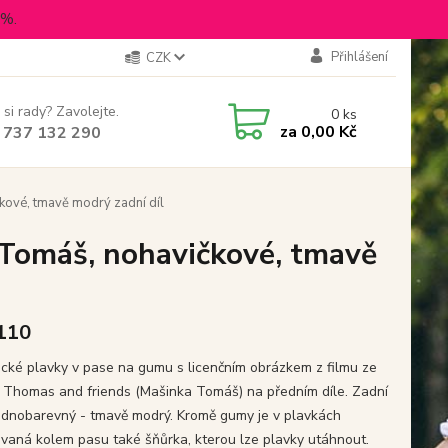
5%.
Přihlášení
CZK
 si rady? Zavolejte.
0
ks
za
0,00 Kč
 737 132 290
kové, tmavě modrý zadní díl
 Tomáš, nohavičkové, tmavě
 110
cké plavky v pase na gumu s licenčním obrázkem z filmu ze
u Thomas and friends (Mašinka Tomáš) na předním díle. Zadní
 jednobarevný - tmavě modrý. Kromě gumy je v plavkách
ovaná kolem pasu také šňůrka, kterou lze plavky utáhnout.