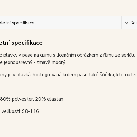
etní specifikace
Sou
tní specifikace
 plavky v pase na gumu s licenčním obrázkem z filmu ze seriálu
 je jednobarevný - tmavě modrý.
y je v plavkách integrovaná kolem pasu také šňůrka, kterou lz
: 80% polyester, 20% elastan
 velikosti: 98-116