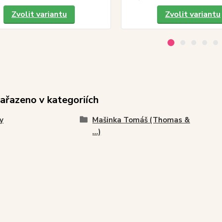
Zvolit variantu
Zvolit variantu
zařazeno v kategoriích
y
Mašinka Tomáš (Thomas &
...)