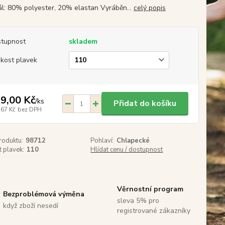
ál: 80% polyester, 20% elastan Vyráběn...
celý popis
tupnost
skladem
ikost plavek
9,00 Kč
/
ks
Přidat do košíku
,67 Kč
bez DPH
roduktu:
98712
Pohlaví:
Chlapecké
t plavek:
110
Hlídat cenu / dostupnost
Věrnostní program
Bezproblémová výměna
sleva 5% pro
když zboží nesedí
registrované zákazníky