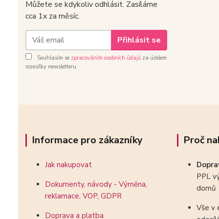
Můžete se kdykoliv odhlásit. Zasíláme
cca 1x za měsíc.
Přihlásit se
Souhlasím se
zpracováním osobních údajů
za účelem
rozesílky newsletteru.
Informace pro zákazníky
Proč na
Jak nakupovat
Dopr
PPL vý
Dokumenty, návody - Výměna,
domů
reklamace, VOP, GDPR
Vše v 
Doprava a platba