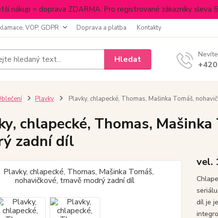
tší nákup = doprava ZDARMA. Pro registrované zákazníky sleva 
klamace, VOP, GDPR
Doprava a platba
Kontakty
Nevíte
Hledat
+420
blečení
Plavky
Plavky, chlapecké, Thomas, Mašinka Tomáš, nohavič
ky, chlapecké, Thomas, Mašinka
ý zadní díl
vel.
Chlape
seriál
díl je
integr