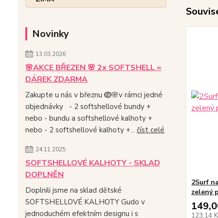
Souvise
Novinky
13.03.2026
🌸AKCE BŘEZEN 🌸 2x SOFTSHELL =
DÁREK ZDARMA
Zakupte u nás v březnu 🪺🌸v rámci jedné
objednávky - 2 softshellové bundy +
nebo - bundu a softshellové kalhoty +
nebo - 2 softshellové kalhoty +...
číst celé
24.11.2025
SOFTSHELLOVÉ KALHOTY - SKLAD
DOPLNĚN
2Surf n
Doplnili jsme na sklad dětské
zelený 
SOFTSHELLOVÉ KALHOTY Gudo v
149,0
jednoduchém efektním designu i s
123,14 