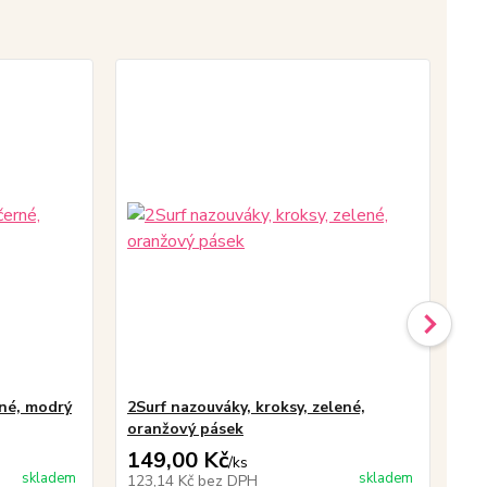
rné, modrý
2Surf nazouváky, kroksy, zelené,
2Su
oranžový pásek
pá
149,00 Kč
14
/
ks
skladem
skladem
123,14 Kč
bez DPH
12