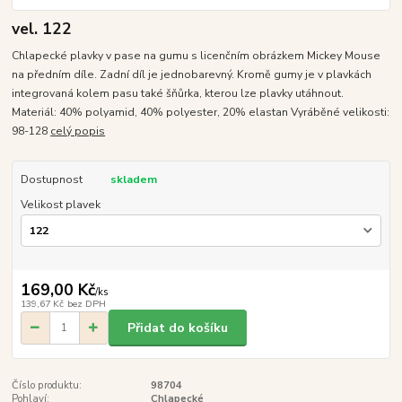
vel. 122
Chlapecké plavky v pase na gumu s licenčním obrázkem Mickey Mouse
na předním díle. Zadní díl je jednobarevný. Kromě gumy je v plavkách
integrovaná kolem pasu také šňůrka, kterou lze plavky utáhnout.
Materiál: 40% polyamid, 40% polyester, 20% elastan Vyráběné velikosti:
98-128
celý popis
Dostupnost
skladem
Velikost plavek
169,00 Kč
/
ks
139,67 Kč
bez DPH
Přidat do košíku
Číslo produktu:
98704
Pohlaví:
Chlapecké