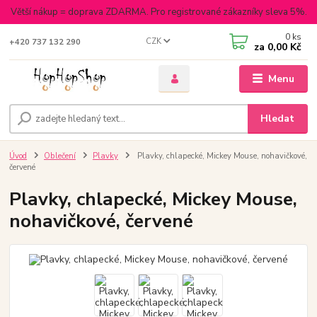
Větší nákup = doprava ZDARMA. Pro registrované zákazníky sleva 5%.
0
ks
CZK
+420 737 132 290
za
0,00 Kč
Menu
Hledat
Úvod
Oblečení
Plavky
Plavky, chlapecké, Mickey Mouse, nohavičkové,
červené
Plavky, chlapecké, Mickey Mouse,
nohavičkové, červené