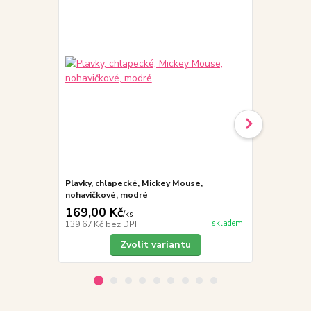
Plavky, chlapecké, Mickey Mouse,
2Surf nazouv
nohavičkové, modré
pásek
169,00 Kč
149,00 K
/
ks
skladem
139,67 Kč
bez DPH
123,14 Kč
be
Zvolit variantu