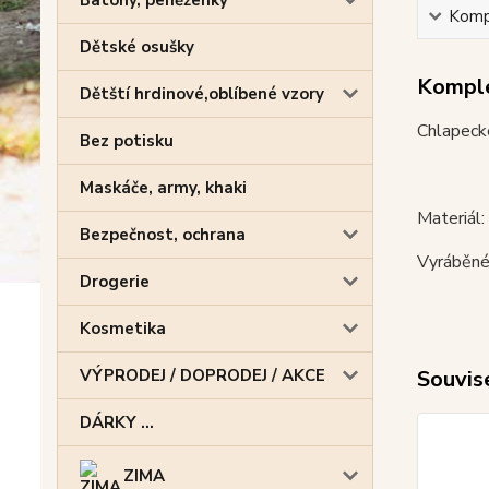
Batohy, peněženky
Kompl
Dětské osušky
Komple
Dětští hrdinové,oblíbené vzory
Chlapecké
Bez potisku
Maskáče, army, khaki
Materiál
Bezpečnost, ochrana
Vyráběné
Drogerie
Kosmetika
VÝPRODEJ / DOPRODEJ / AKCE
Souvise
DÁRKY ...
ZIMA