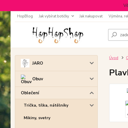
Vě
HopBlog
Jak vybírat botičky
Jak nakupovat
Výměna, re
Úvod
O
JARO
Plav
Obuv
Oblečení
Trička, tílka, nátělníky
Mikiny, svetry