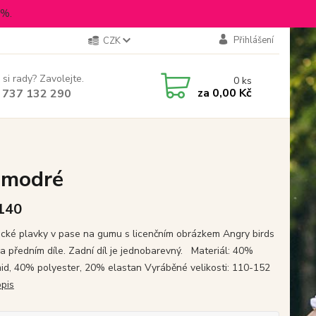
5%.
Přihlášení
CZK
 si rady? Zavolejte.
0
ks
za
0,00 Kč
 737 132 290
, modré
 140
cké plavky v pase na gumu s licenčním obrázkem Angry birds
na předním díle. Zadní díl je jednobarevný. Materiál: 40%
id, 40% polyester, 20% elastan Vyráběné velikosti: 110-152
opis