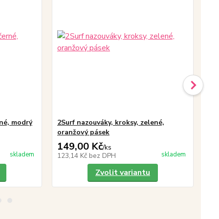
rné, modrý
2Surf nazouváky, kroksy, zelené,
2Su
oranžový pásek
pá
149,00 Kč
14
/
ks
skladem
skladem
123,14 Kč
bez DPH
12
Zvolit variantu