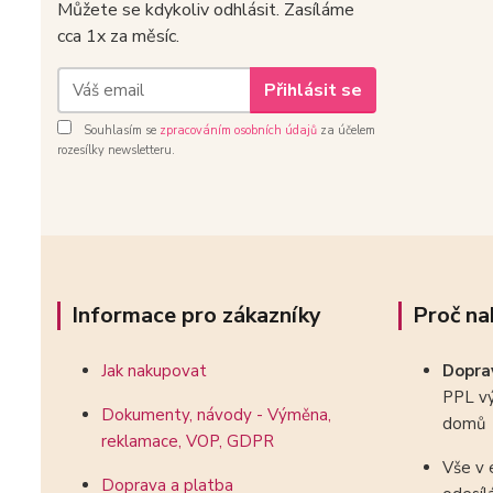
Můžete se kdykoliv odhlásit. Zasíláme
cca 1x za měsíc.
Přihlásit se
Souhlasím se
zpracováním osobních údajů
za účelem
rozesílky newsletteru.
Informace pro zákazníky
Proč na
Jak nakupovat
Dopr
PPL vý
Dokumenty, návody - Výměna,
domů
reklamace, VOP, GDPR
Vše v 
Doprava a platba