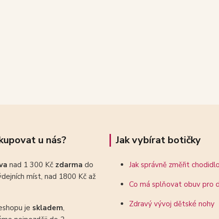
kupovat u nás?
Jak vybírat botičky
ava
nad 1 300 Kč
zdarma
do
Jak správně změřit chodidl
dejních míst, nad 1800 Kč až
Co má splňovat obuv pro d
Zdravý vývoj dětské nohy
eshopu je
skladem
,