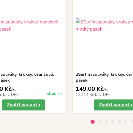
azouváky, kroksy, oranžové,
2Surf nazouváky, kroksy, če
pásek
pásek
0 Kč
149,00 Kč
/
ks
/
ks
skladem
Kč
bez DPH
123,14 Kč
bez DPH
Zvolit variantu
Zvolit variantu