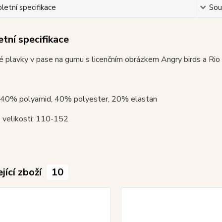
etní specifikace
Souv
tní specifikace
 plavky v pase na gumu s licenčním obrázkem Angry birds a Rio na
: 40% polyamid, 40% polyester, 20% elastan
 velikosti: 110-152
jící zboží
10