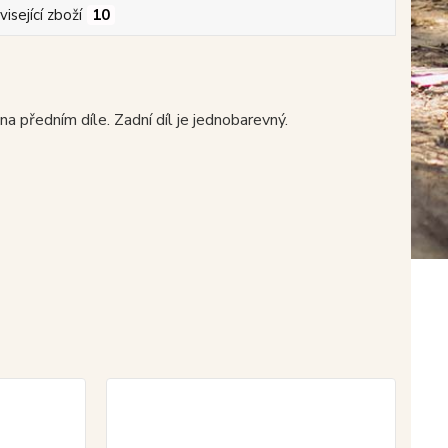
isející zboží
10
 předním díle. Zadní díl je jednobarevný.