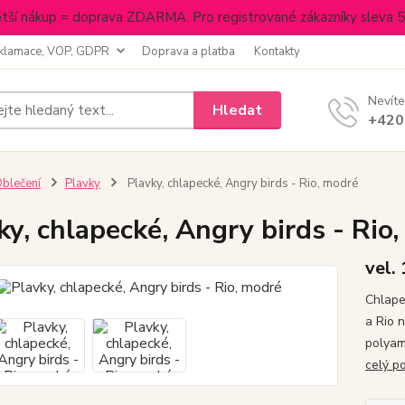
tší nákup = doprava ZDARMA. Pro registrované zákazníky sleva 
klamace, VOP, GDPR
Doprava a platba
Kontakty
Nevíte
Hledat
+420
blečení
Plavky
Plavky, chlapecké, Angry birds - Rio, modré
ky, chlapecké, Angry birds - Rio
vel.
Chlape
a Rio 
polyam
celý p