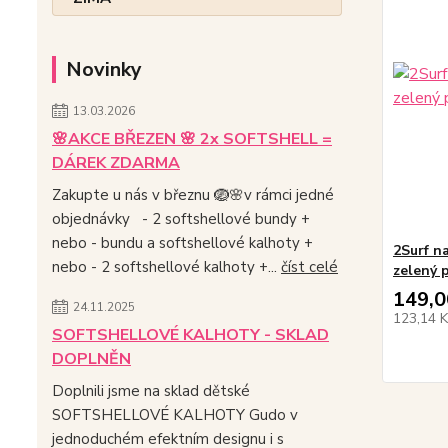
Novinky
13.03.2026
🌸AKCE BŘEZEN 🌸 2x SOFTSHELL =
DÁREK ZDARMA
Zakupte u nás v březnu 🪺🌸v rámci jedné
objednávky - 2 softshellové bundy +
nebo - bundu a softshellové kalhoty +
2Surf n
nebo - 2 softshellové kalhoty +...
číst celé
zelený 
149,0
24.11.2025
123,14 
SOFTSHELLOVÉ KALHOTY - SKLAD
DOPLNĚN
Doplnili jsme na sklad dětské
SOFTSHELLOVÉ KALHOTY Gudo v
jednoduchém efektním designu i s