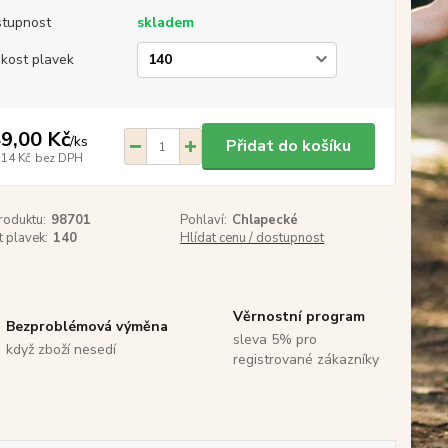
tupnost
skladem
ikost plavek
9,00 Kč
/
ks
Přidat do košíku
,14 Kč
bez DPH
roduktu:
98701
Pohlaví:
Chlapecké
t plavek:
140
Hlídat cenu / dostupnost
Věrnostní program
Bezproblémová výměna
sleva 5% pro
když zboží nesedí
registrované zákazníky