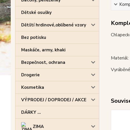
Batohy, peněženky
Kompl
Dětské osušky
Komple
Dětští hrdinové,oblíbené vzory
Chlapecké
Bez potisku
Maskáče, army, khaki
Materiál
Bezpečnost, ochrana
Vyráběné
Drogerie
Kosmetika
VÝPRODEJ / DOPRODEJ / AKCE
Souvise
DÁRKY ...
ZIMA