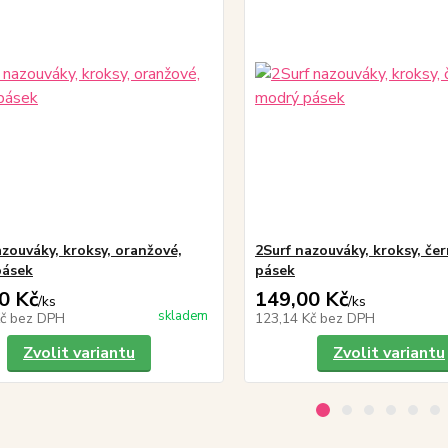
azouváky, kroksy, oranžové,
2Surf nazouváky, kroksy, če
pásek
pásek
0 Kč
149,00 Kč
/
ks
/
ks
skladem
Kč
bez DPH
123,14 Kč
bez DPH
Zvolit variantu
Zvolit variantu