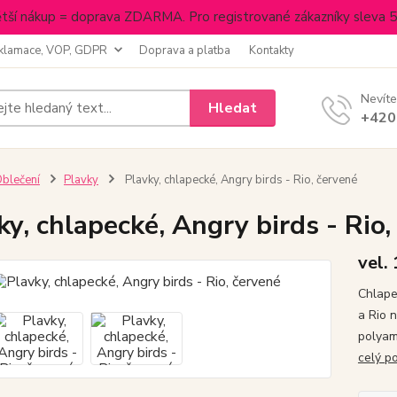
tší nákup = doprava ZDARMA. Pro registrované zákazníky sleva 
klamace, VOP, GDPR
Doprava a platba
Kontakty
Nevíte
Hledat
+420
blečení
Plavky
Plavky, chlapecké, Angry birds - Rio, červené
ky, chlapecké, Angry birds - Rio,
vel.
Chlape
a Rio 
polyam
celý p