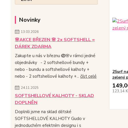
Novinky
13.03.2026
🌸AKCE BŘEZEN 🌸 2x SOFTSHELL =
DÁREK ZDARMA
Zakupte u nás v březnu 🪺🌸v rámci jedné
objednávky - 2 softshellové bundy +
nebo - bundu a softshellové kalhoty +
2Surf n
nebo - 2 softshellové kalhoty +...
číst celé
zelený 
149,0
24.11.2025
123,14 
SOFTSHELLOVÉ KALHOTY - SKLAD
DOPLNĚN
Doplnili jsme na sklad dětské
SOFTSHELLOVÉ KALHOTY Gudo v
jednoduchém efektním designu i s