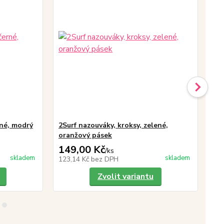
rné, modrý
2Surf nazouváky, kroksy, zelené,
2Su
oranžový pásek
pá
149,00 Kč
14
/
ks
skladem
skladem
123,14 Kč
bez DPH
12
Zvolit variantu