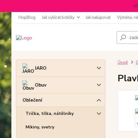
Vě
HopBlog
Jak vybírat botičky
Jak nakupovat
Výměna, re
Úvod
O
JARO
Plav
Obuv
Oblečení
Trička, tílka, nátělníky
Mikiny, svetry