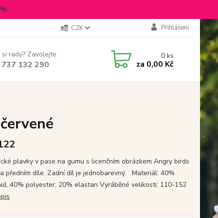
5%.
Přihlášení
CZK
 si rady? Zavolejte.
0
ks
za
0,00 Kč
 737 132 290
 červené
 122
cké plavky v pase na gumu s licenčním obrázkem Angry birds
na předním díle. Zadní díl je jednobarevný. Materiál: 40%
id, 40% polyester, 20% elastan Vyráběné velikosti: 110-152
opis