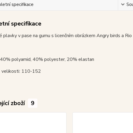
etní specifikace
Sou
tní specifikace
 plavky v pase na gumu s licenčním obrázkem Angry birds a Rio na
: 40% polyamid, 40% polyester, 20% elastan
 velikosti: 110-152
jící zboží
9