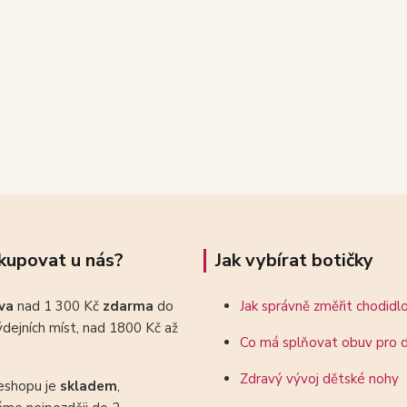
kupovat u nás?
Jak vybírat botičky
ava
nad 1 300 Kč
zdarma
do
Jak správně změřit chodidl
dejních míst, nad 1800 Kč až
Co má splňovat obuv pro d
Zdravý vývoj dětské nohy
eshopu je
skladem
,