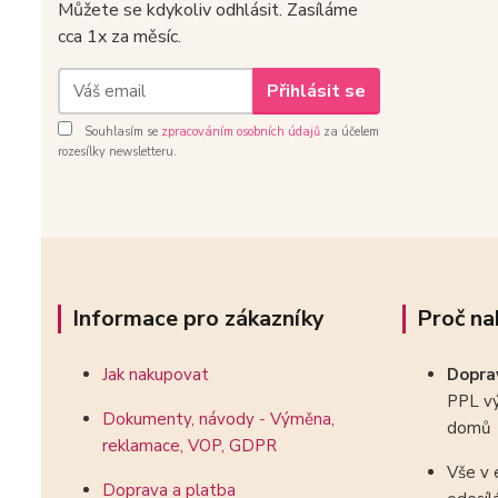
Můžete se kdykoliv odhlásit. Zasíláme
cca 1x za měsíc.
Přihlásit se
Souhlasím se
zpracováním osobních údajů
za účelem
rozesílky newsletteru.
Informace pro zákazníky
Proč na
Jak nakupovat
Dopr
PPL vý
Dokumenty, návody - Výměna,
domů
reklamace, VOP, GDPR
Vše v 
Doprava a platba