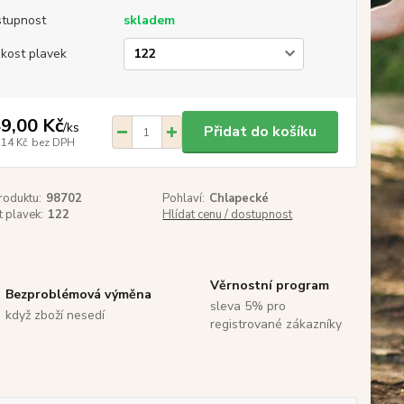
tupnost
skladem
ikost plavek
9,00 Kč
/
ks
Přidat do košíku
,14 Kč
bez DPH
roduktu:
98702
Pohlaví:
Chlapecké
t plavek:
122
Hlídat cenu / dostupnost
Věrnostní program
Bezproblémová výměna
sleva 5% pro
když zboží nesedí
registrované zákazníky