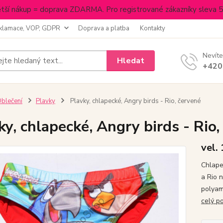
tší nákup = doprava ZDARMA. Pro registrované zákazníky sleva 
klamace, VOP, GDPR
Doprava a platba
Kontakty
Nevíte
Hledat
+420
blečení
Plavky
Plavky, chlapecké, Angry birds - Rio, červené
ky, chlapecké, Angry birds - Rio,
vel.
Chlape
a Rio 
polyam
celý p