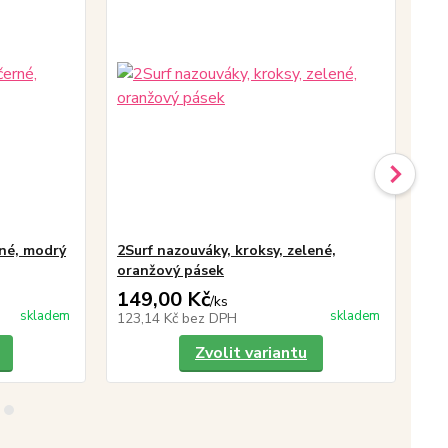
rné, modrý
2Surf nazouváky, kroksy, zelené,
2Su
oranžový pásek
pá
149,00 Kč
14
/
ks
skladem
skladem
123,14 Kč
bez DPH
12
Zvolit variantu