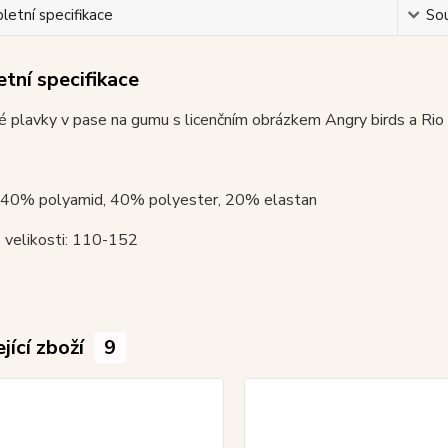
etní specifikace
Sou
tní specifikace
 plavky v pase na gumu s licenčním obrázkem Angry birds a Rio na
: 40% polyamid, 40% polyester, 20% elastan
 velikosti: 110-152
jící zboží
9