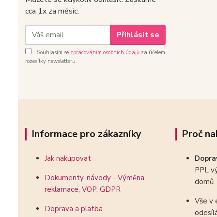
cca 1x za měsíc.
Přihlásit se
Souhlasím se
zpracováním osobních údajů
za účelem
rozesílky newsletteru.
Informace pro zákazníky
Proč na
Jak nakupovat
Dopr
PPL vý
Dokumenty, návody - Výměna,
domů
reklamace, VOP, GDPR
Vše v 
Doprava a platba
odesíl