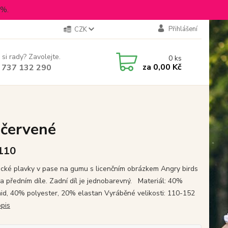
5%.
Přihlášení
CZK
 si rady? Zavolejte.
0
ks
za
0,00 Kč
 737 132 290
 červené
 110
cké plavky v pase na gumu s licenčním obrázkem Angry birds
na předním díle. Zadní díl je jednobarevný. Materiál: 40%
id, 40% polyester, 20% elastan Vyráběné velikosti: 110-152
opis