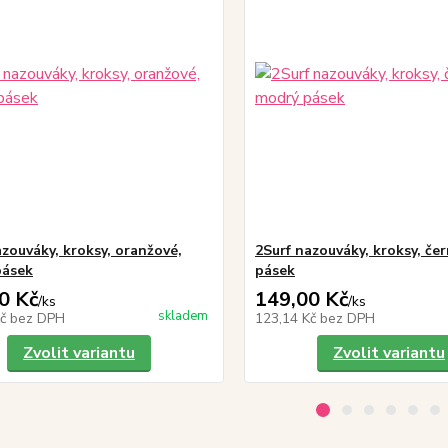
azouváky, kroksy, oranžové,
2Surf nazouváky, kroksy, če
pásek
pásek
0 Kč
149,00 Kč
/
ks
/
ks
skladem
Kč
bez DPH
123,14 Kč
bez DPH
Zvolit variantu
Zvolit variantu