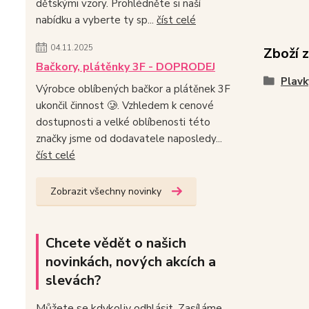
dětskými vzory. Prohlédněte si naší
nabídku a vyberte ty sp...
číst celé
04.11.2025
Zboží 
Bačkory, plátěnky 3F - DOPRODEJ
Plavk
Výrobce oblíbených bačkor a plátěnek 3F
ukončil činnost 🥲. Vzhledem k cenové
dostupnosti a velké oblíbenosti této
značky jsme od dodavatele naposledy...
číst celé
Zobrazit všechny novinky
Chcete vědět o našich
novinkách, nových akcích a
slevách?
Můžete se kdykoliv odhlásit. Zasíláme