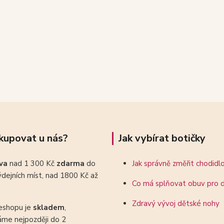
kupovat u nás?
Jak vybírat botičky
ava
nad 1 300 Kč
zdarma
do
Jak správně změřit chodidl
dejních míst, nad 1800 Kč až
Co má splňovat obuv pro d
Zdravý vývoj dětské nohy
eshopu je
skladem
,
áme nejpozději do 2