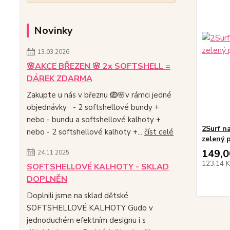
Novinky
13.03.2026
🌸AKCE BŘEZEN 🌸 2x SOFTSHELL =
DÁREK ZDARMA
Zakupte u nás v březnu 🪺🌸v rámci jedné
objednávky - 2 softshellové bundy +
nebo - bundu a softshellové kalhoty +
2Surf n
nebo - 2 softshellové kalhoty +...
číst celé
zelený 
149,0
24.11.2025
123,14 
SOFTSHELLOVÉ KALHOTY - SKLAD
DOPLNĚN
Doplnili jsme na sklad dětské
SOFTSHELLOVÉ KALHOTY Gudo v
jednoduchém efektním designu i s