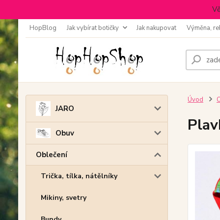
Vě
HopBlog
Jak vybírat botičky
Jak nakupovat
Výměna, re
Úvod
O
JARO
Plav
Obuv
Oblečení
Trička, tílka, nátělníky
Mikiny, svetry
Bundy