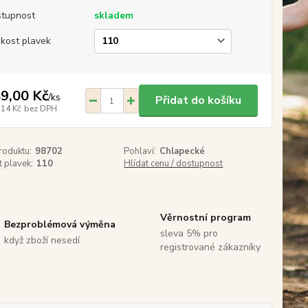
tupnost
skladem
ikost plavek
9,00 Kč
/
ks
Přidat do košíku
,14 Kč
bez DPH
roduktu:
98702
Pohlaví:
Chlapecké
t plavek:
110
Hlídat cenu / dostupnost
Věrnostní program
Bezproblémová výměna
sleva 5% pro
když zboží nesedí
registrované zákazníky