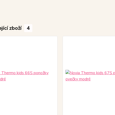
jící zboží
4