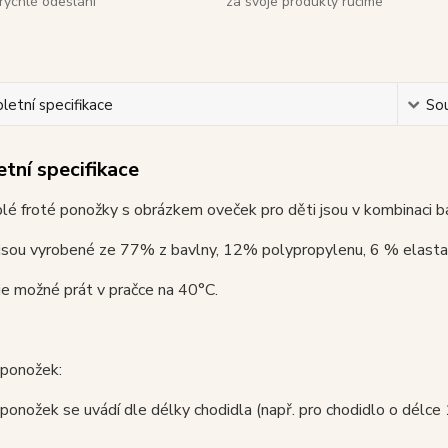
rychlé odeslání
za svoje produkty ručíme
etní specifikace
Sou
tní specifikace
lé froté ponožky s obrázkem oveček pro děti jsou v kombinaci ba
jsou vyrobené ze 77% z bavlny, 12% polypropylenu, 6 % elasta
e možné prát v pračce na 40°C.
 ponožek:
 ponožek se uvádí dle délky chodidla (např. pro chodidlo o délce