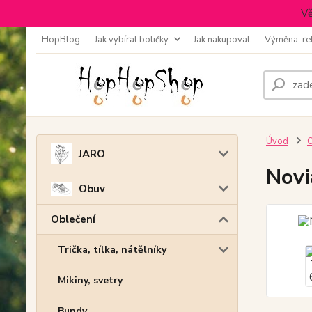
Vě
HopBlog
Jak vybírat botičky
Jak nakupovat
Výměna, re
Úvod
O
JARO
Novi
Obuv
Oblečení
Trička, tílka, nátělníky
Mikiny, svetry
Bundy