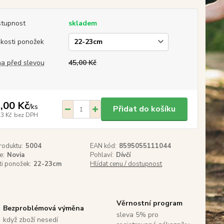
tupnost
skladem
ikosti ponožek
a před slevou
45,00 Kč
,00 Kč
/
ks
Přidat do košíku
23 Kč
bez DPH
roduktu:
5004
EAN kód:
8595055111044
e:
Novia
Pohlaví:
Dívčí
ti ponožek:
22-23cm
Hlídat cenu / dostupnost
Věrnostní program
Bezproblémová výměna
sleva 5% pro
když zboží nesedí