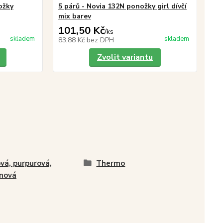
ožky
5 párů - Novia 132N ponožky girl dívčí
No
mix barev
růž
101,50 Kč
47
/
ks
skladem
skladem
83,88 Kč
bez DPH
38
Zvolit variantu
vá, purpurová,
Thermo
nová