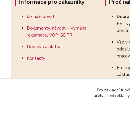
Informace pro zákazníky
Proč na
Jak nakupovat
Dopr
PPL vý
Dokumenty, návody - Výměna,
domů
reklamace, VOP, GDPR
Vše v 
Doprava a platba
odesíl
pracov
Kontakty
Pro re
zákla
kombin
Pro základní funk
účely cílení reklam