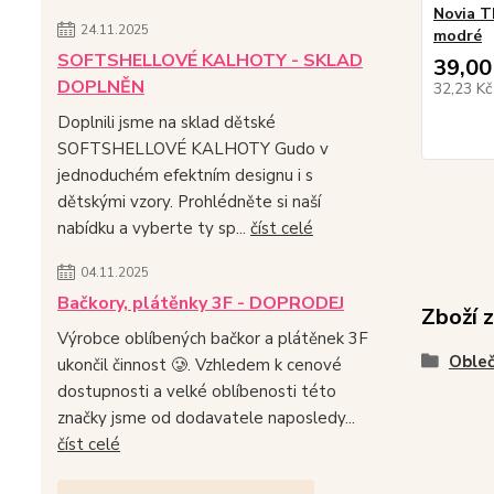
Novia T
24.11.2025
modré
SOFTSHELLOVÉ KALHOTY - SKLAD
39,00
DOPLNĚN
32,23 K
Doplnili jsme na sklad dětské
SOFTSHELLOVÉ KALHOTY Gudo v
jednoduchém efektním designu i s
dětskými vzory. Prohlédněte si naší
nabídku a vyberte ty sp...
číst celé
04.11.2025
Bačkory, plátěnky 3F - DOPRODEJ
Zboží 
Výrobce oblíbených bačkor a plátěnek 3F
Obleč
ukončil činnost 🥲. Vzhledem k cenové
dostupnosti a velké oblíbenosti této
značky jsme od dodavatele naposledy...
číst celé