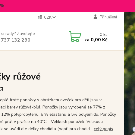
5%.
Přihlášení
CZK
 si rady? Zavolejte.
0
ks
za
0,00 Kč
 737 132 290
ky růžové
23
teplé froté ponožky s obrázkem oveček pro děti jsou v
aci barev růžová-bílá. Ponožky jsou vyrobené ze 77% z
, 12% polypropylenu, 6 % elastanu a 5% polyamidu. Ponožky
né prát v pračce na 40°C. Velikosti ponožek: Velikosti
k se uvádí dle délky chodidla (např. pro chodid...
celý popis