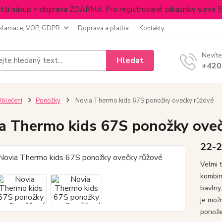
tší nákup = doprava ZDARMA. Pro registrované zákazníky sleva 
klamace, VOP, GDPR
Doprava a platba
Kontakty
Nevíte
Hledat
+420
blečení
Ponožky
Novia Thermo kids 67S ponožky ovečky růžové
a Thermo kids 67S ponožky oveč
22-
Velmi 
kombin
bavlny
je mož
ponože