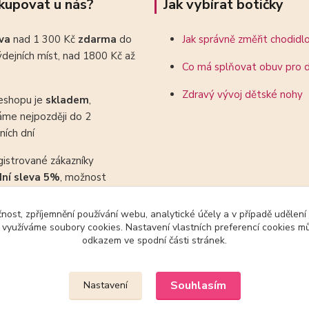
kupovat u nás?
Jak vybírat botičky
ava
nad 1 300 Kč
zdarma
do
Jak správně změřit chodidl
dejních míst, nad 1800 Kč až
Co má splňovat obuv pro d
Zdravý vývoj dětské nohy
eshopu je
skladem
,
áme nejpozději do 2
ních dní
gistrované zákazníky
dní sleva 5%
, možnost
ovat se slevovými kupony
čnost, zpříjemnění používání webu, analytické účely a v případě udělení
y využíváme soubory cookies. Nastavení vlastních preferencí cookies mů
odkazem ve spodní části stránek.
Upravit sběr cookies.
Souhlasím
Nastavení