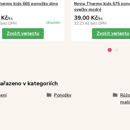
hermo kids 66S ponožky dino
Novia Thermo kids 67S pon
ovečky modré
 Kč
39,00 Kč
/
ks
/
ks
skladem
č
bez DPH
32,23 Kč
bez DPH
Zvolit variantu
Zvolit variantu
zařazeno v kategoriích
ení
Ponožky
Růžo
mali