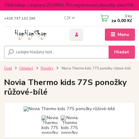
Větší nákup = doprava ZDARMA. Pro registrované zákazníky sleva 5%.
0
ks
CZK
+420 737 132 290
za
0,00 Kč
Menu
Hledat
Úvod
Oblečení
Ponožky
Novia Thermo kids 77S ponožky růžové-bílé
Novia Thermo kids 77S ponožky
růžové-bílé