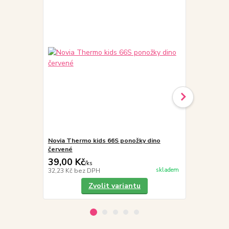
Novia Thermo kids 66S ponožky dino
Novia Therm
červené
modré
39,00 Kč
39,00 Kč
/
ks
skladem
32,23 Kč
bez DPH
32,23 Kč
bez
Zvolit variantu