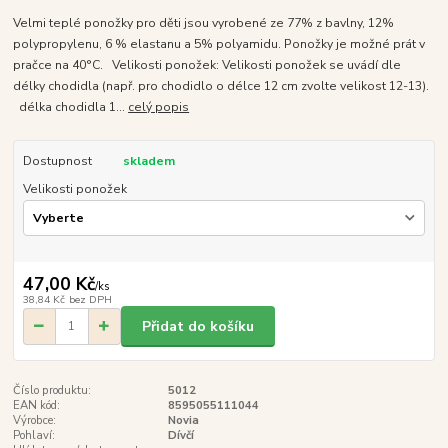
Velmi teplé ponožky pro děti jsou vyrobené ze 77% z bavlny, 12%
polypropylenu, 6 % elastanu a 5% polyamidu. Ponožky je možné prát v
pračce na 40°C. Velikosti ponožek: Velikosti ponožek se uvádí dle
délky chodidla (např. pro chodidlo o délce 12 cm zvolte velikost 12-13).
délka chodidla 1...
celý popis
Dostupnost
skladem
Velikosti ponožek
47,00 Kč
/
ks
38,84 Kč
bez DPH
Přidat do košíku
Číslo produktu:
5012
EAN kód:
8595055111044
Výrobce:
Novia
Pohlaví:
Dívčí