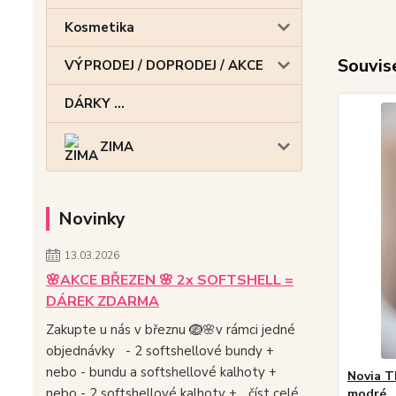
Kosmetika
Souvise
VÝPRODEJ / DOPRODEJ / AKCE
DÁRKY ...
ZIMA
Novinky
13.03.2026
🌸AKCE BŘEZEN 🌸 2x SOFTSHELL =
DÁREK ZDARMA
Zakupte u nás v březnu 🪺🌸v rámci jedné
objednávky - 2 softshellové bundy +
nebo - bundu a softshellové kalhoty +
Novia T
nebo - 2 softshellové kalhoty +...
číst celé
modré