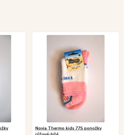
ožky
Novia Thermo kids 77S ponožky
růžové-bílé