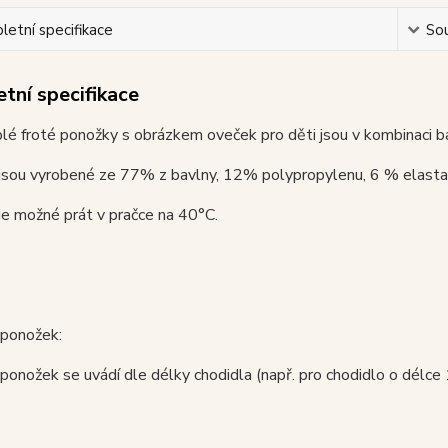
etní specifikace
Sou
tní specifikace
lé froté ponožky s obrázkem oveček pro děti jsou v kombinaci b
jsou vyrobené ze 77% z bavlny, 12% polypropylenu, 6 % elasta
e možné prát v pračce na 40°C.
 ponožek:
 ponožek se uvádí dle délky chodidla (např. pro chodidlo o délce