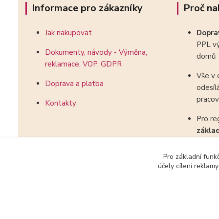
Informace pro zákazníky
Proč na
Jak nakupovat
Dopr
PPL vý
Dokumenty, návody - Výměna,
domů
reklamace, VOP, GDPR
Vše v 
Doprava a platba
odesíl
pracov
Kontakty
Pro re
zákla
kombin
Pro základní funk
účely cílení reklam