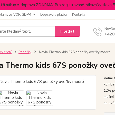
tší nákup = doprava ZDARMA. Pro registrované zákazníky sleva 
klamace, VOP, GDPR
Doprava a platba
Kontakty
Nevíte
Hledat
+420
blečení
Ponožky
Novia Thermo kids 67S ponožky ovečky modré
a Thermo kids 67S ponožky ove
Velmi 
kombin
12% po
možné 
se uvád