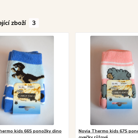
jící zboží
3
hermo kids 66S ponožky dino
Novia Thermo kids 67S pon
ovečky růžové