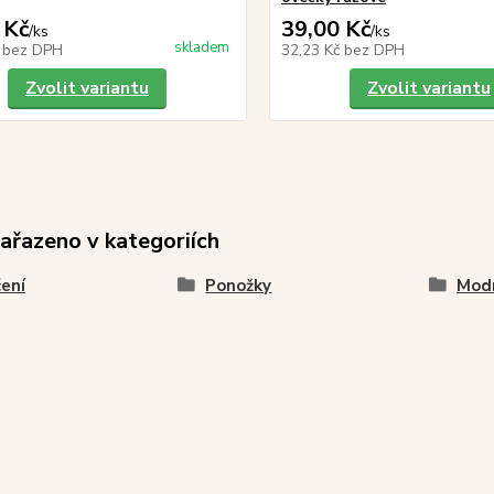
 Kč
39,00 Kč
/
ks
/
ks
skladem
č
bez DPH
32,23 Kč
bez DPH
Zvolit variantu
Zvolit variantu
zařazeno v kategoriích
ení
Ponožky
Modr