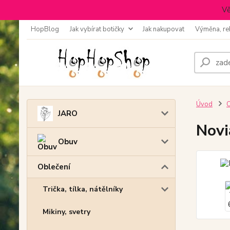
Vě
HopBlog
Jak vybírat botičky
Jak nakupovat
Výměna, re
Úvod
O
JARO
Novi
Obuv
Oblečení
Trička, tílka, nátělníky
Mikiny, svetry