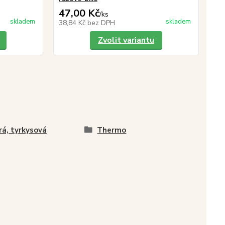
47,00 Kč
/
ks
skladem
skladem
38,84 Kč
bez DPH
Zvolit variantu
á, tyrkysová
Thermo