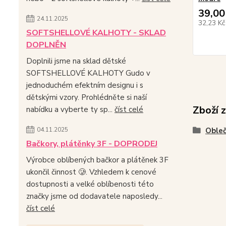
39,00
24.11.2025
32,23 K
SOFTSHELLOVÉ KALHOTY - SKLAD
DOPLNĚN
Doplnili jsme na sklad dětské
SOFTSHELLOVÉ KALHOTY Gudo v
jednoduchém efektním designu i s
dětskými vzory. Prohlédněte si naší
Zboží 
nabídku a vyberte ty sp...
číst celé
04.11.2025
Obleč
Bačkory, plátěnky 3F - DOPRODEJ
Výrobce oblíbených bačkor a plátěnek 3F
ukončil činnost 🥲. Vzhledem k cenové
dostupnosti a velké oblíbenosti této
značky jsme od dodavatele naposledy...
číst celé