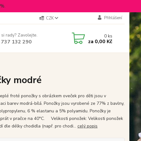
5%.
Přihlášení
CZK
 si rady? Zavolejte.
0
ks
za
0,00 Kč
 737 132 290
čky modré
teplé froté ponožky s obrázkem oveček pro děti jsou v
aci barev modrá-bílá. Ponožky jsou vyrobené ze 77% z bavlny,
lypropylenu, 6 % elastanu a 5% polyamidu. Ponožky je
prát v pračce na 40°C. Velikosti ponožek: Velikosti ponožek
í dle délky chodidla (např. pro chodi...
celý popis