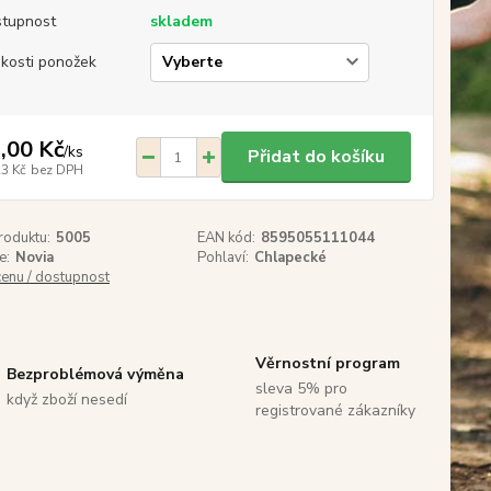
tupnost
skladem
ikosti ponožek
,00 Kč
/
ks
Přidat do košíku
23 Kč
bez DPH
roduktu:
5005
EAN kód:
8595055111044
e:
Novia
Pohlaví:
Chlapecké
cenu / dostupnost
Věrnostní program
Bezproblémová výměna
sleva 5% pro
když zboží nesedí
registrované zákazníky