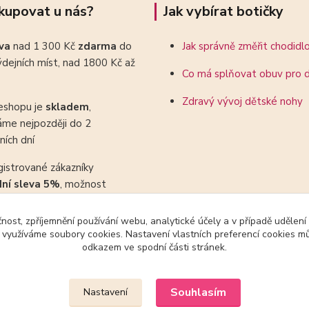
kupovat u nás?
Jak vybírat botičky
ava
nad 1 300 Kč
zdarma
do
Jak správně změřit chodidl
dejních míst, nad 1800 Kč až
Co má splňovat obuv pro d
Zdravý vývoj dětské nohy
eshopu je
skladem
,
áme nejpozději do 2
ních dní
gistrované zákazníky
dní sleva 5%
, možnost
ovat se slevovými kupony
čnost, zpříjemnění používání webu, analytické účely a v případě udělení
y využíváme soubory cookies. Nastavení vlastních preferencí cookies mů
odkazem ve spodní části stránek.
Upravit sběr cookies.
Souhlasím
Nastavení