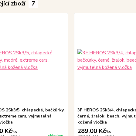
jící zboží
7
S 2Sk3/5, chlapecké, bačkůrky,
3F HEROS 2Sk3/4, chlapecké
extreme cars, vyjmutelná
černé, žralok, beach, vyjmu
vložka
kožená vložka
0 Kč
289,00 Kč
/
ks
/
ks