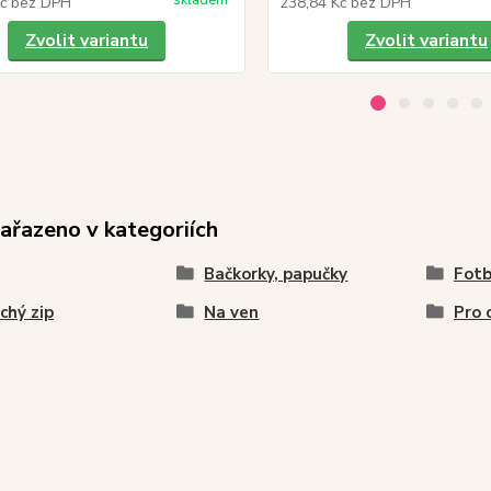
skladem
Kč
bez DPH
238,84 Kč
bez DPH
Zvolit variantu
Zvolit variantu
zařazeno v kategoriích
Bačkorky, papučky
Fotb
chý zip
Na ven
Pro 