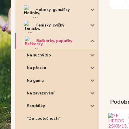
Holinky, gumáčky
Tenisky, cvičky
Bačkorky, papučky
Na suchý zip
Na přezku
Na gumu
Na zavazování
Podobn
Sandálky
"Do společnosti"