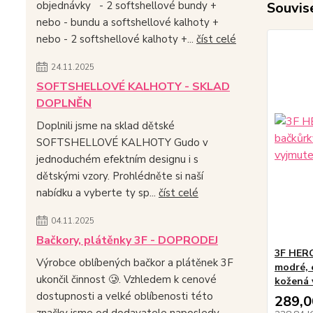
Souvise
objednávky - 2 softshellové bundy +
nebo - bundu a softshellové kalhoty +
nebo - 2 softshellové kalhoty +...
číst celé
24.11.2025
SOFTSHELLOVÉ KALHOTY - SKLAD
DOPLNĚN
Doplnili jsme na sklad dětské
SOFTSHELLOVÉ KALHOTY Gudo v
jednoduchém efektním designu i s
dětskými vzory. Prohlédněte si naší
nabídku a vyberte ty sp...
číst celé
04.11.2025
Bačkory, plátěnky 3F - DOPRODEJ
3F HERO
Výrobce oblíbených bačkor a plátěnek 3F
modré, 
ukončil činnost 🥲. Vzhledem k cenové
kožená 
dostupnosti a velké oblíbenosti této
289,0