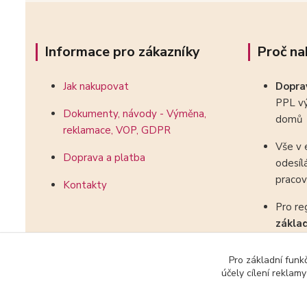
Informace pro zákazníky
Proč na
Jak nakupovat
Dopr
PPL vý
Dokumenty, návody - Výměna,
domů
reklamace, VOP, GDPR
Vše v 
Doprava a platba
odesíl
pracov
Kontakty
Pro re
zákla
kombin
Pro základní funk
účely cílení reklam