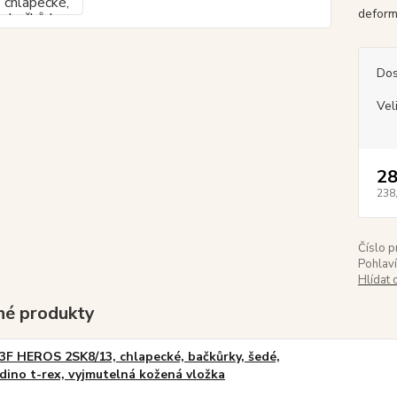
deform
Dos
Vel
28
238
Číslo p
Pohlaví
Hlídat 
é produkty
3F HEROS 2SK8/13, chlapecké, bačkůrky, šedé,
dino t-rex, vyjmutelná kožená vložka