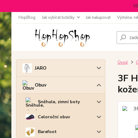
Vě
HopBlog
Jak vybírat botičky
Jak nakupovat
Výměna, re
Úvod
JARO
3F H
Obuv
kože
Sněhule, zimní boty
Celoroční obuv
Barefoot