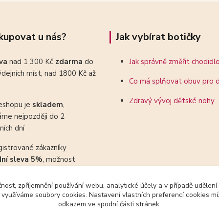
kupovat u nás?
Jak vybírat botičky
ava
nad 1 300 Kč
zdarma
do
Jak správně změřit chodidl
dejních míst, nad 1800 Kč až
Co má splňovat obuv pro d
Zdravý vývoj dětské nohy
eshopu je
skladem
,
áme nejpozději do 2
ních dní
gistrované zákazníky
dní sleva 5%
, možnost
ovat se slevovými kupony
čnost, zpříjemnění používání webu, analytické účely a v případě udělení
y využíváme soubory cookies. Nastavení vlastních preferencí cookies mů
odkazem ve spodní části stránek.