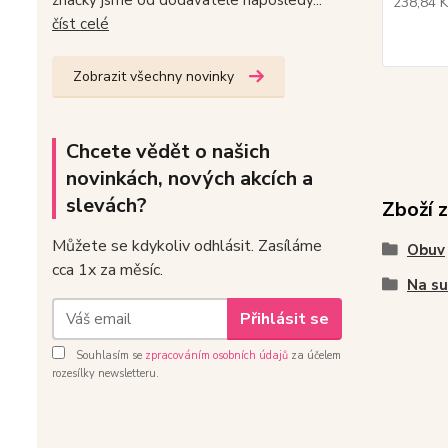
značky jsme od dodavatele naposledy...
238,84 
číst celé
Zobrazit všechny novinky
Chcete vědět o našich
novinkách, nových akcích a
slevách?
Zboží 
Můžete se kdykoliv odhlásit. Zasíláme
Obuv
cca 1x za měsíc.
Na su
Přihlásit se
Souhlasím se
zpracováním osobních údajů
za účelem
rozesílky newsletteru.