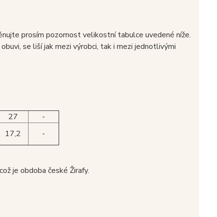
věnujte prosím pozornost velikostní tabulce uvedené níže.
buvi, se liší jak mezi výrobci, tak i mezi jednotlivými
27
-
17,2
-
což je obdoba české Žirafy.