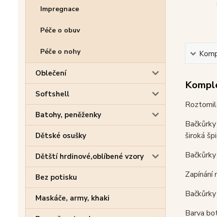
Impregnace
Péče o obuv
Péče o nohy
Kompl
Oblečení
Komple
Softshell
Roztomilé
Batohy, peněženky
Bačkůrky 
široká šp
Dětské osušky
Bačkůrky 
Dětští hrdinové,oblíbené vzory
Zapínání 
Bez potisku
Bačkůrky 
Maskáče, army, khaki
Barva bot