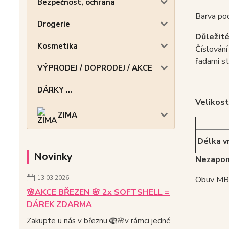
Bezpečnost, ochrana
Barva pod
Drogerie
Důležité
Kosmetika
Číslování
řadami st
VÝPRODEJ / DOPRODEJ / AKCE
DÁRKY ...
Velikost
ZIMA
Délka vn
Novinky
Nezapom
13.03.2026
Obuv MB (
🌸AKCE BŘEZEN 🌸 2x SOFTSHELL =
DÁREK ZDARMA
Zakupte u nás v březnu 🪺🌸v rámci jedné