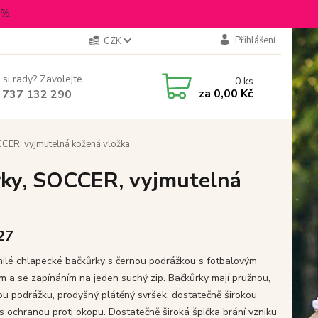
5%.
Přihlášení
CZK
 si rady? Zavolejte.
0
ks
za
0,00 Kč
 737 132 290
CER, vyjmutelná kožená vložka
rky, SOCCER, vyjmutelná
 27
ilé chlapecké bačkůrky s černou podrážkou s fotbalovým
m a se zapínáním na jeden suchý zip. Bačkůrky mají pružnou,
u podrážku, prodyšný plátěný svršek, dostatečně širokou
 s ochranou proti okopu. Dostatečně široká špička brání vzniku