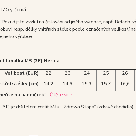
rážky: černá
!
Pokud jste zvyklí na číslování od jiného výrobce, např. Befado, 
 obuvi, resp. délky vnitřních stélek podle označených velikostí na o
ejného výrobce.
ní tabulka MB (3F) Heros:
Velikost (EUR)
22
23
24
25
26
itřní stélky (cm)
14,2
14,6
15,3
15,7
16,6
eňte na nadměrek!
-
Čtěte více
.
3F) je držitelem certifikátu „Zdrowa Stopa“ (zdravé chodidlo), 