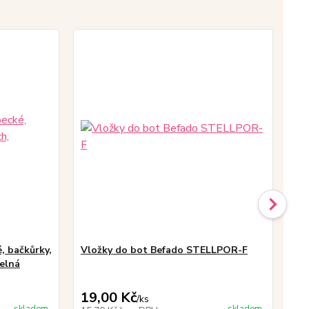
, bačkůrky,
Vložky do bot Befado STELLPOR-F
3F
telná
ba
vy
19,00 Kč
23
/
ks