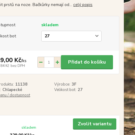
it prstů na noze. Bačkůrky nemají od...
celý popis
tupnost
skladem
ikost bot
9,00 Kč
/
ks
Přidat do košíku
,84 Kč
bez DPH
roduktu:
11138
Výrobce:
3F
:
Chlapecké
Velikost bot:
27
cenu / dostupnost
Zvolit variantu
skladem