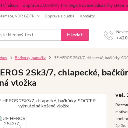
tší nákup = doprava ZDARMA. Pro registrované zákazníky sleva 
klamace, VOP, GDPR
Doprava a platba
Kontakty
Nevíte
Hledat
+420
Obuv
Bačkorky, papučky
3F HEROS 2Sk3/7, chlapecké, bačkůrky, SOC
EROS 2Sk3/7, chlapecké, bačků
ná vložka
vel.
Roztom
motive
ohebno
špičku