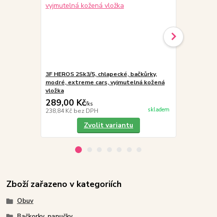
3F HEROS 2Sk3/5, chlapecké, bačkůrky,
3F HEROS 2S
modré, extreme cars, vyjmutelná kožená
černé, žralo
vložka
vložka
289,00 Kč
289,00 K
/
ks
skladem
238,84 Kč
bez DPH
238,84 Kč
be
Zvolit variantu
Zboží zařazeno v kategoriích
Obuv
Bačkorky, papučky