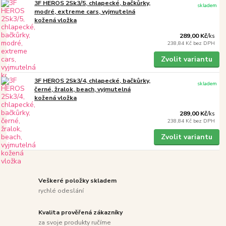
3F HEROS 2Sk3/5, chlapecké, bačkůrky,
skladem
modré, extreme cars, vyjmutelná
kožená vložka
289,00 Kč
/
ks
238,84 Kč
bez DPH
Zvolit variantu
3F HEROS 2Sk3/4, chlapecké, bačkůrky,
skladem
černé, žralok, beach, vyjmutelná
kožená vložka
289,00 Kč
/
ks
238,84 Kč
bez DPH
Zvolit variantu
Veškeré položky skladem
rychlé odeslání
Kvalita prověřená zákazníky
za svoje produkty ručíme