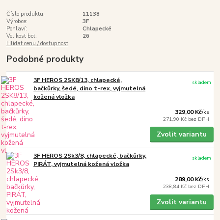
Číslo produktu:
11138
Výrobce:
3F
Pohlaví:
Chlapecké
Velikost bot:
26
Hlídat cenu / dostupnost
Podobné produkty
3F HEROS 2SK8/13, chlapecké,
skladem
bačkůrky, šedé, dino t-rex, vyjmutelná
kožená vložka
329,00 Kč
/
ks
271,90 Kč
bez DPH
Zvolit variantu
3F HEROS 2Sk3/8, chlapecké, bačkůrky,
skladem
PIRÁT, vyjmutelná kožená vložka
289,00 Kč
/
ks
238,84 Kč
bez DPH
Zvolit variantu