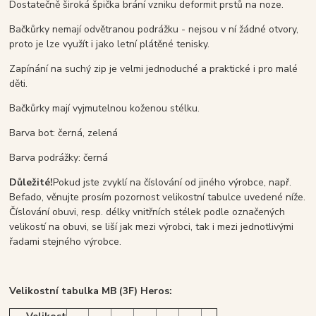
Dostatečně široká špička brání vzniku deformit prstů na noze.
Bačkůrky nemají odvětranou podrážku - nejsou v ní žádné otvory,
proto je lze využít i jako letní plátěné tenisky.
Zapínání na suchý zip je velmi jednoduché a praktické i pro malé
děti.
Bačkůrky mají vyjmutelnou koženou stélku.
Barva bot: černá, zelená
Barva podrážky: černá
Důležité!
Pokud jste zvyklí na číslování od jiného výrobce, např.
Befado, věnujte prosím pozornost velikostní tabulce uvedené níže.
Číslování obuvi, resp. délky vnitřních stélek podle označených
velikostí na obuvi, se liší jak mezi výrobci, tak i mezi jednotlivými
řadami stejného výrobce.
Velikostní tabulka MB (3F) Heros: