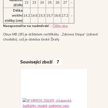
Velikost
22
23
24
25
26
27
-
(EUR)
Délka
vnitřní
14,2
14,6
15,3
15,7
16,6
17,2
-
stélky (cm)
Nezapomeňte na nadměrek!
-
Čtěte více
.
Obuv MB (3F) je držitelem certifikátu „Zdrowa Stopa“ (zdravé
chodidlo), což je obdoba české Žirafy.
Související zboží
7