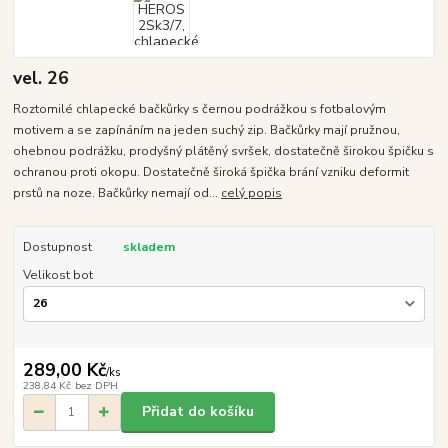
vel. 26
Roztomilé chlapecké bačkůrky s černou podrážkou s fotbalovým
motivem a se zapínáním na jeden suchý zip. Bačkůrky mají pružnou,
ohebnou podrážku, prodyšný plátěný svršek, dostatečně širokou špičku s
ochranou proti okopu. Dostatečně široká špička brání vzniku deformit
prstů na noze. Bačkůrky nemají od...
celý popis
Dostupnost
skladem
Velikost bot
289,00 Kč
/
ks
238,84 Kč
bez DPH
Přidat do košíku