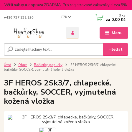
Větší nákup = doprava ZDARMA. Pro registrované zákazníky sleva 5%.
0
ks
CZK
+420 737 132 290
za
0,00 Kč
Menu
Hledat
Úvod
Obuv
Bačkorky, papučky
3F HEROS 2Sk3/7, chlapecké,
bačkůrky, SOCCER, vyjmutelná kožená vložka
3F HEROS 2Sk3/7, chlapecké,
bačkůrky, SOCCER, vyjmutelná
kožená vložka