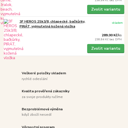
238,84 Kč
bez DPH
Zvolit variantu
3F HEROS 2Sk3/8, chlapecké, bačkůrky,
skladem
PIRÁT, vyjmutelná kožená vložka
289,00 Kč
/
ks
238,84 Kč
bez DPH
Zvolit variantu
Veškeré položky skladem
rychlé odeslání
Kvalita prověřená zákazníky
za svoje produkty ručíme
Bezproblémová výměna
když zboží nesedí
Věrnostní program