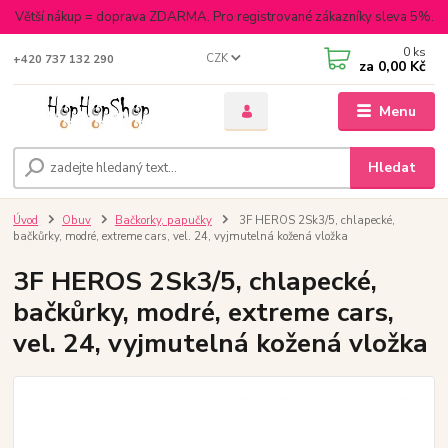
Větší nákup = doprava ZDARMA. Pro registrované zákazníky sleva 5%.
0
ks
CZK
+420 737 132 290
za
0,00 Kč
Menu
Hledat
Úvod
Obuv
Bačkorky, papučky
3F HEROS 2Sk3/5, chlapecké,
bačkůrky, modré, extreme cars, vel. 24, vyjmutelná kožená vložka
3F HEROS 2Sk3/5, chlapecké,
bačkůrky, modré, extreme cars,
vel. 24, vyjmutelná kožená vložka