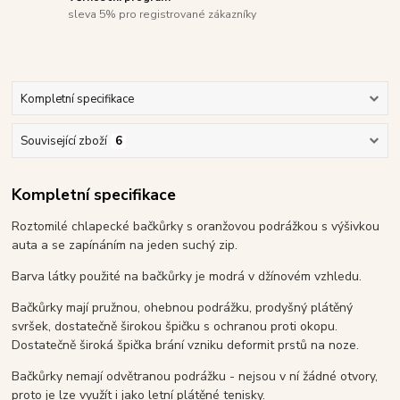
sleva 5% pro registrované zákazníky
Kompletní specifikace
Související zboží
6
Kompletní specifikace
Roztomilé chlapecké bačkůrky s oranžovou podrážkou s výšivkou
auta a se zapínáním na jeden suchý zip.
Barva látky použité na bačkůrky je modrá v džínovém vzhledu.
Bačkůrky mají pružnou, ohebnou podrážku, prodyšný plátěný
svršek, dostatečně širokou špičku s ochranou proti okopu.
Dostatečně široká špička brání vzniku deformit prstů na noze.
Bačkůrky nemají odvětranou podrážku - nejsou v ní žádné otvory,
proto je lze využít i jako letní plátěné tenisky.