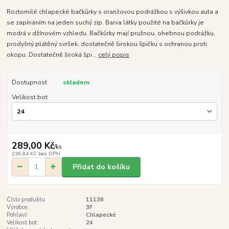
Roztomilé chlapecké bačkůrky s oranžovou podrážkou s výšivkou auta a
se zapínáním na jeden suchý zip. Barva látky použité na bačkůrky je
modrá v džínovém vzhledu. Bačkůrky mají pružnou, ohebnou podrážku,
prodyšný plátěný svršek, dostatečně širokou špičku s ochranou proti
okopu. Dostatečně široká špi...
celý popis
Dostupnost
skladem
Velikost bot
289,00 Kč
/
ks
238,84 Kč
bez DPH
Přidat do košíku
Číslo produktu:
11136
Výrobce:
3F
Pohlaví:
Chlapecké
Velikost bot:
24