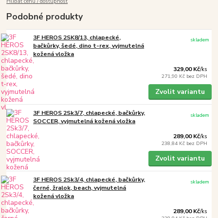
Hlídat cenu / dostupnost
Podobné produkty
3F HEROS 2SK8/13, chlapecké,
skladem
bačkůrky, šedé, dino t-rex, vyjmutelná
kožená vložka
329,00 Kč
/
ks
271,90 Kč
bez DPH
Zvolit variantu
3F HEROS 2Sk3/7, chlapecké, bačkůrky,
skladem
SOCCER, vyjmutelná kožená vložka
289,00 Kč
/
ks
238,84 Kč
bez DPH
Zvolit variantu
3F HEROS 2Sk3/4, chlapecké, bačkůrky,
skladem
černé, žralok, beach, vyjmutelná
kožená vložka
289,00 Kč
/
ks