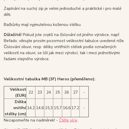
Zapínání na suchý zip je velmi jednoduché a praktické i pro malé
děti.
Bačkůrky mají vyjmutelnou koženou stélku.
Důležité!
Pokud jste zvyklí na číslování od jiného výrobce, např.
Befado, věnujte prosím pozornost velikostní tabulce uvedené níže.
Číslování obuvi, resp. délky vnitřních stélek podle označených
velikostí na obuvi, se liší jak mezi výrobci, tak i mezi jednotlivými
řadami stejného výrobce.
Velikostní tabulka MB (3F) Heros (přeměřeno):
Velikost
22
23
24
25
26
27
-
(EUR)
Délka
vnitřní
14,2
14,6
15,3
15,7
16,6
17,2
-
stélky (cm)
Nezapomeňte na nadměrek! -
Čtěte více
.