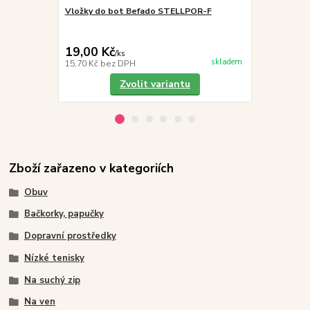
Vložky do bot Befado STELLPOR-F
3F HEROS 2S
černé, žralo
vložka
19,00 Kč
289,00 K
/
ks
skladem
15,70 Kč
bez DPH
238,84 Kč
be
Zvolit variantu
Zboží zařazeno v kategoriích
Obuv
Bačkorky, papučky
Dopravní prostředky
Nízké tenisky
Na suchý zip
Na ven