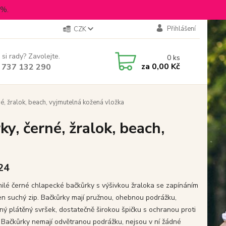
5%.
Přihlášení
CZK
 si rady? Zavolejte.
0
ks
za
0,00 Kč
 737 132 290
, žralok, beach, vyjmutelná kožená vložka
, černé, žralok, beach,
 24
ilé černé chlapecké bačkůrky s výšivkou žraloka se zapínáním
en suchý zip. Bačkůrky mají pružnou, ohebnou podrážku,
ný plátěný svršek, dostatečně širokou špičku s ochranou proti
 Bačkůrky nemají odvětranou podrážku, nejsou v ní žádné