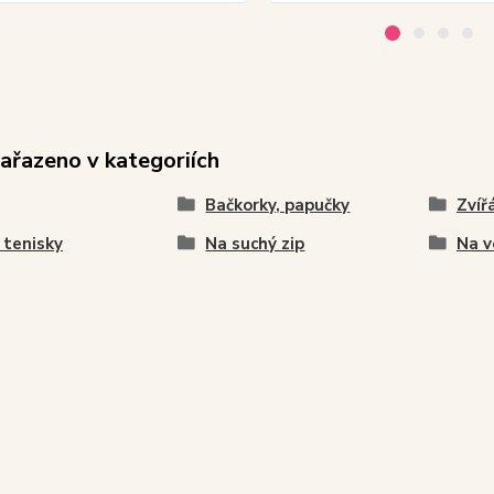
zařazeno v kategoriích
Bačkorky, papučky
Zvíř
 tenisky
Na suchý zip
Na v