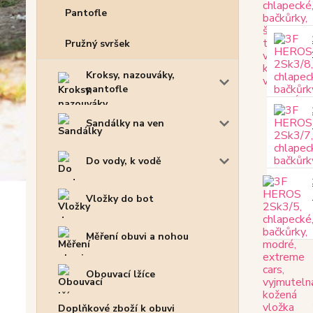
Pantofle
Pružný svršek
Kroksy, nazouváky,
pantofle
Sandálky na ven
Do vody, k vodě
Vložky do bot
Měření obuvi a nohou
Obouvací lžíce
Doplňkové zboží k obuvi