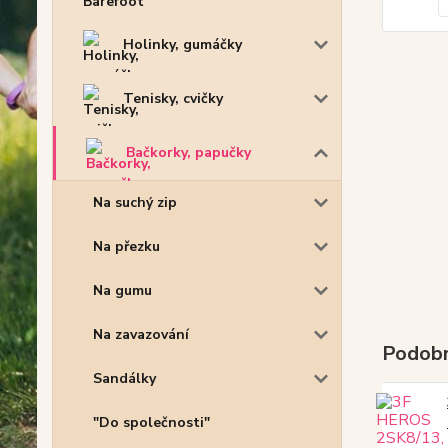
Holinky, gumáčky
Tenisky, cvičky
Bačkorky, papučky
Na suchý zip
Na přezku
Na gumu
Na zavazování
Podobn
Sandálky
"Do společnosti"