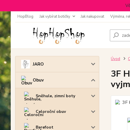
Vě
HopBlog
Jak vybírat botičky
Jak nakupovat
Výměna, re
Úvod
JARO
3F H
Obuv
vyjm
Sněhule, zimní boty
Celoroční obuv
Barefoot