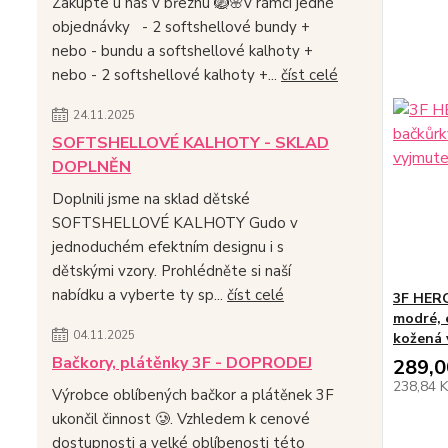
Zakupte u nás v březnu 🪺🌸v rámci jedné
objednávky - 2 softshellové bundy +
nebo - bundu a softshellové kalhoty +
nebo - 2 softshellové kalhoty +...
číst celé
24.11.2025
SOFTSHELLOVÉ KALHOTY - SKLAD
DOPLNĚN
Doplnili jsme na sklad dětské
SOFTSHELLOVÉ KALHOTY Gudo v
jednoduchém efektním designu i s
dětskými vzory. Prohlédněte si naší
nabídku a vyberte ty sp...
číst celé
3F HERO
modré, 
04.11.2025
kožená 
Bačkory, plátěnky 3F - DOPRODEJ
289,0
238,84 
Výrobce oblíbených bačkor a plátěnek 3F
ukončil činnost 🥲. Vzhledem k cenové
dostupnosti a velké oblíbenosti této