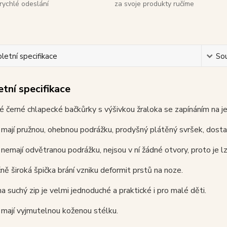
rychlé odeslání
za svoje produkty ručíme
etní specifikace
Sou
tní specifikace
 černé chlapecké bačkůrky s výšivkou žraloka se zapínáním na je
mají pružnou, ohebnou podrážku, prodyšný plátěný svršek, dostat
nemají odvětranou podrážku, nejsou v ní žádné otvory, proto je lze
ě široká špička brání vzniku deformit prstů na noze.
na suchý zip je velmi jednoduché a praktické i pro malé děti.
mají vyjmutelnou koženou stélku.