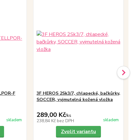
LLPOR-F
3F HEROS 2Sk3/7, chlapecké, bačkůrky,
3F
SOCCER, vyjmutelná kožená vložka
PI
289,00 Kč
28
/
ks
skladem
skladem
238,84 Kč
bez DPH
23
Zvolit variantu