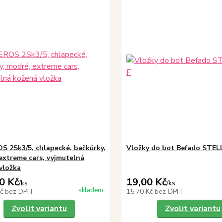
S 2Sk3/5, chlapecké, bačkůrky,
Vložky do bot Befado STE
extreme cars, vyjmutelná
vložka
0 Kč
19,00 Kč
/
ks
/
ks
skladem
Kč
bez DPH
15,70 Kč
bez DPH
Zvolit variantu
Zvolit variantu