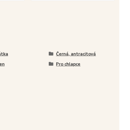
átka
Černá, antracitová
en
Pro chlapce