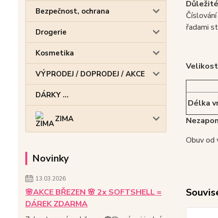
Důležité
Bezpečnost, ochrana
Číslování
řadami st
Drogerie
Kosmetika
Velikost
VÝPRODEJ / DOPRODEJ / AKCE
DÁRKY ...
Délka vn
ZIMA
Nezapom
Obuv od v
Novinky
13.03.2026
Souvise
🌸AKCE BŘEZEN 🌸 2x SOFTSHELL =
DÁREK ZDARMA