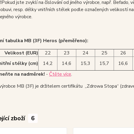
!
Pokud jste zvyklí na číslování od jiného výrobce, např. Befado, 
 obuvi, resp. délky vnitřních stélek podle označených velikostí na o
ejného výrobce.
ní tabulka MB (3F) Heros (přeměřeno):
Velikost (EUR)
22
23
24
25
26
itřní stélky (cm)
14,2
14,6
15,3
15,7
16,6
eňte na nadměrek!
-
Čtěte více
.
ýrobce MB (3F) je držitelem certifikátu „Zdrowa Stopa“ (zdravé 
jící zboží
6