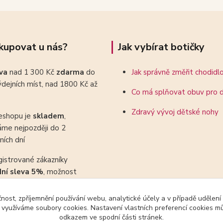
kupovat u nás?
Jak vybírat botičky
ava
nad 1 300 Kč
zdarma
do
Jak správně změřit chodidl
dejních míst, nad 1800 Kč až
Co má splňovat obuv pro d
Zdravý vývoj dětské nohy
eshopu je
skladem
,
áme nejpozději do 2
ních dní
gistrované zákazníky
dní sleva 5%
, možnost
ovat se slevovými kupony
čnost, zpříjemnění používání webu, analytické účely a v případě udělení
y využíváme soubory cookies. Nastavení vlastních preferencí cookies mů
odkazem ve spodní části stránek.