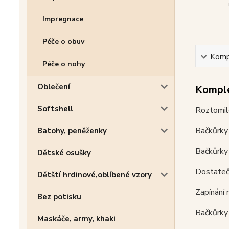
Impregnace
Péče o obuv
Kompl
Péče o nohy
Oblečení
Komple
Softshell
Roztomilé
Bačkůrky 
Batohy, peněženky
Bačkůrky 
Dětské osušky
Dostatečn
Dětští hrdinové,oblíbené vzory
Zapínání 
Bez potisku
Bačkůrky 
Maskáče, army, khaki