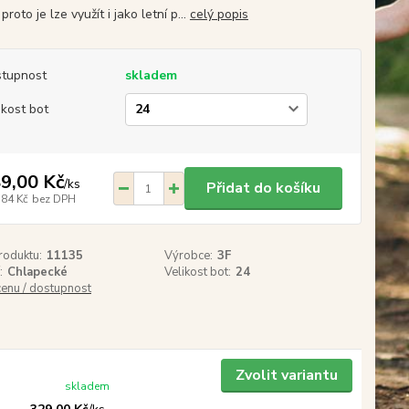
 proto je lze využít i jako letní p...
celý popis
tupnost
skladem
ikost bot
9,00 Kč
/
ks
Přidat do košíku
,84 Kč
bez DPH
roduktu:
11135
Výrobce:
3F
:
Chlapecké
Velikost bot:
24
cenu / dostupnost
Zvolit variantu
skladem