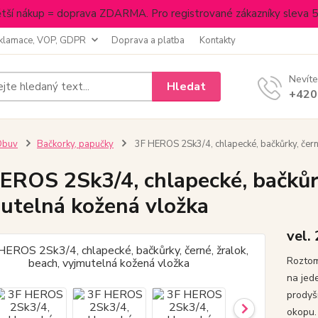
tší nákup = doprava ZDARMA. Pro registrované zákazníky sleva 
klamace, VOP, GDPR
Doprava a platba
Kontakty
Nevíte
Hledat
+420
Obuv
Bačkorky, papučky
3F HEROS 2Sk3/4, chlapecké, bačkůrky, černé
EROS 2Sk3/4, chlapecké, bačkůrky
utelná kožená vložka
vel.
Roztom
na jed
prodyš
okopu.