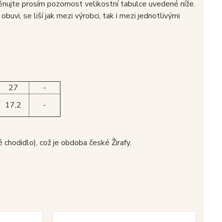
věnujte prosím pozornost velikostní tabulce uvedené níže.
buvi, se liší jak mezi výrobci, tak i mezi jednotlivými
27
-
17,2
-
chodidlo), což je obdoba české Žirafy.