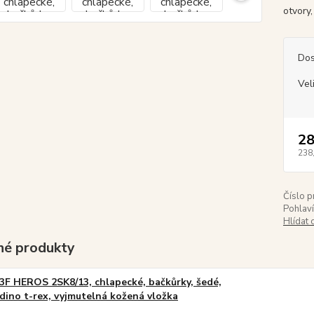
otvory,
Dos
Vel
28
238
Číslo p
Pohlaví
Hlídat 
é produkty
3F HEROS 2SK8/13, chlapecké, bačkůrky, šedé,
dino t-rex, vyjmutelná kožená vložka