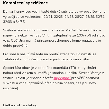
Kompletní specifikace
Demar Kenny jsou velmi teplé dětské sněhule od výrobce Demar a
vyrábějí se ve velikostech 20/21, 22/23, 24/25, 26/27, 28/29, 30/31,
32/33 a 34/35.
Sněhule jsou vhodné do sněhu a mrazu. Vnitřní hřejivá vložka je
napevno, nelze ji vyndat. Vnitřní zateplení je ze 100% přírodní ovčí
vlny. Ovčí vlna má má přirozenou schopnost termoregulace a je
dobře prodyšná.
Pro snazší nazutí má bota na přední straně zip. Po nazutí lze
zatáhnout v horní části tkaničku proti zapadávání sněhu.
Spodní část obuvi je z odolného materiálu (TR), který chrání
nohou před vlhkem a umožňuje snadnou údržbu. Svrchní část je z
textilie. Textilii je vhodné ošetřit
impregnací
pro větší odolnost
vlhkosti a vodě (optimálně před prvním nošení, než jsou boty
ušpiněné).
Délka vnitřní stélky: