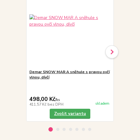
Demar SNOW MAR A sněhule s pravou ovčí
SG SIGAL AQ
vlnou, dívčí
impregnace
498,00 Kč
189,00 K
/
ks
skladem
411,57 Kč
bez DPH
156,20 Kč
be
Zvolit variantu