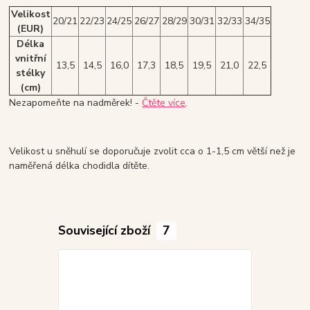
Velikost
20/21
22/23
24/25
26/27
28/29
30/31
32/33
34/35
(EUR)
Délka
vnitřní
13,5
14,5
16,0
17,3
18,5
19,5
21,0
22,5
stélky
(cm)
Nezapomeňte na nadměrek! -
Čtěte více
.
Velikost u sněhulí se doporučuje zvolit cca o 1-1,5 cm větší než je
naměřená délka chodidla dítěte.
Související zboží
7