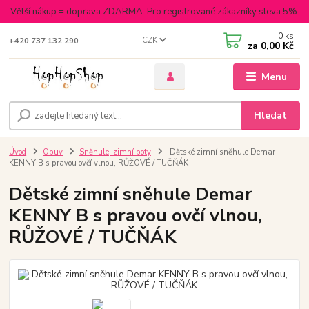
Větší nákup = doprava ZDARMA. Pro registrované zákazníky sleva 5%.
0
ks
CZK
+420 737 132 290
za
0,00 Kč
Menu
Hledat
Úvod
Obuv
Sněhule, zimní boty
Dětské zimní sněhule Demar
KENNY B s pravou ovčí vlnou, RŮŽOVÉ / TUČŇÁK
Dětské zimní sněhule Demar
KENNY B s pravou ovčí vlnou,
RŮŽOVÉ / TUČŇÁK