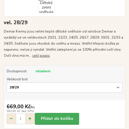
vel. 28/29
Demar Kenny jsou velmi teplé dětské sněhule od výrobce Demar a
vyrábějí se ve velikostech 20/21, 22/23, 24/25, 26/27, 28/29, 30/31, 32/33 a
34/35. Sněhule jsou vhodné do sněhu a mrazu. Vnitřní hřejivá vložka je
napevno, nelze ji vyndat. Vnitřní zateplení je ze 100% přírodní ovčí vlny.
Ovčí vlna má m...
celý popis
Dostupnost
skladem
Velikosti bot
669,00 Kč
/
ks
552,89 Kč
bez DPH
Přidat do košíku