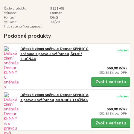
Číslo produktu:
9231-05
Výrobce:
Demar
Pohlaví:
Dívčí
Velikost:
28/29
Hlídat cenu / dostupnost
Podobné produkty
Dětské zimní sněhule Demar KENNY C
skladem
sněhule s pravou ovčí vlnou, ŠEDÉ /
TUČŇÁK
669,00 Kč
/
ks
552,89 Kč
bez DPH
Zvolit variantu
Dětské zimní sněhule Demar KENNY A
skladem
s pravou ovčí vlnou, MODRÉ / TUČŇÁK
669,00 Kč
/
ks
552,89 Kč
bez DPH
Zvolit variantu