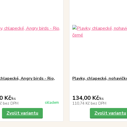
chlapecké, Angry birds - Rio,
Plavky, chlapecké, nohavičk
0 Kč
134,00 Kč
/
ks
/
ks
skladem
Kč
bez DPH
110,74 Kč
bez DPH
Zvolit variantu
Zvolit variantu