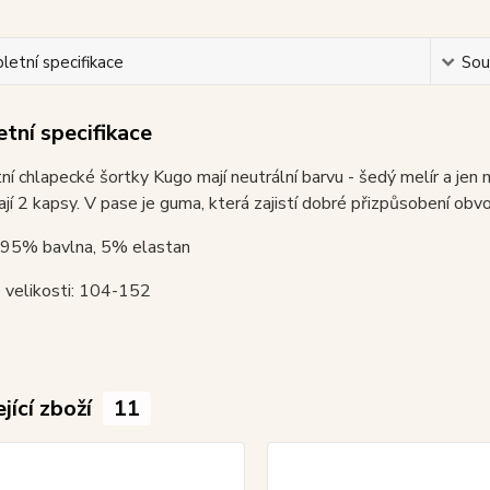
etní specifikace
Souv
tní specifikace
ní chlapecké šortky Kugo mají neutrální barvu - šedý melír a jen m
jí 2 kapsy. V pase je guma, která zajistí dobré přizpůsobení obv
: 95% bavlna, 5% elastan
 velikosti: 104-152
jící zboží
11