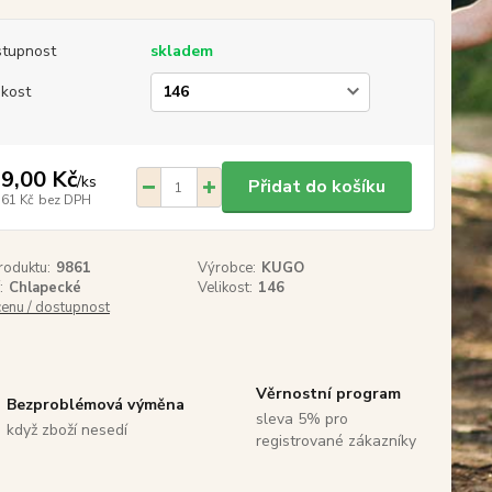
tupnost
skladem
ikost
9,00 Kč
/
ks
Přidat do košíku
,61 Kč
bez DPH
roduktu:
9861
Výrobce:
KUGO
:
Chlapecké
Velikost:
146
cenu / dostupnost
Věrnostní program
Bezproblémová výměna
sleva 5% pro
když zboží nesedí
registrované zákazníky