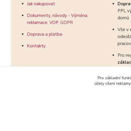
Jak nakupovat
Dopr
PPL vý
Dokumenty, návody - Výměna,
domů
reklamace, VOP, GDPR
Vše v 
Doprava a platba
odesíl
pracov
Kontakty
Pro re
zákla
kombin
Pro základní funk
účely cílení reklam
2018-2025 HopHopShop.cz