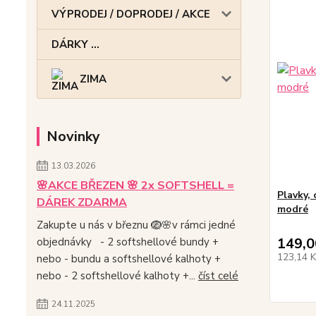
VÝPRODEJ / DOPRODEJ / AKCE
DÁRKY ...
ZIMA
Novinky
13.03.2026
🌸AKCE BŘEZEN 🌸 2x SOFTSHELL =
Plavky, 
DÁREK ZDARMA
modré
Zakupte u nás v březnu 🪺🌸v rámci jedné
149,0
objednávky - 2 softshellové bundy +
123,14 
nebo - bundu a softshellové kalhoty +
nebo - 2 softshellové kalhoty +...
číst celé
24.11.2025