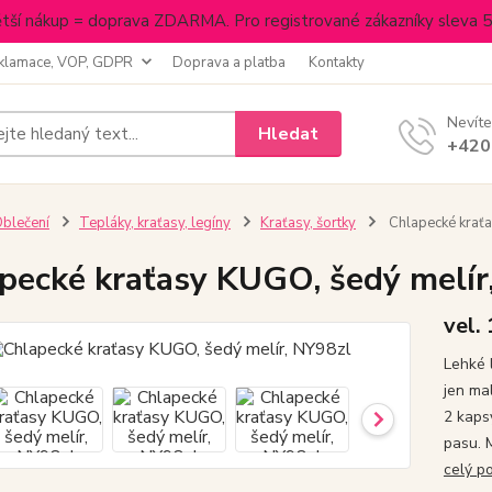
tší nákup = doprava ZDARMA. Pro registrované zákazníky sleva 
klamace, VOP, GDPR
Doprava a platba
Kontakty
Nevíte
Hledat
+420
blečení
Tepláky, kraťasy, legíny
Kraťasy, šortky
Chlapecké kraťa
pecké kraťasy KUGO, šedý melír
vel.
Lehké 
jen mal
2 kaps
pasu. 
celý p