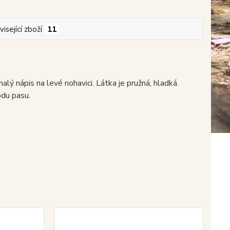
isející zboží
11
alý nápis na levé nohavici. Látka je pružná, hladká.
odu pasu.