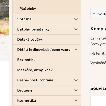
Pláštěnky
Kompl
Softshell
Komple
Batohy, peněženky
Lehké let
Dětské osušky
Šortky ma
Dětští hrdinové,oblíbené vzory
Materiál
Bez potisku
Vyráběné
Maskáče, army, khaki
Bezpečnost, ochrana
Souvise
Drogerie
Kosmetika