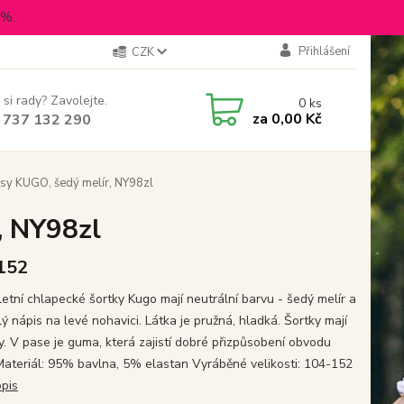
5%.
Přihlášení
CZK
 si rady? Zavolejte.
0
ks
za
0,00 Kč
 737 132 290
sy KUGO, šedý melír, NY98zl
, NY98zl
 152
letní chlapecké šortky Kugo mají neutrální barvu - šedý melír a
ý nápis na levé nohavici. Látka je pružná, hladká. Šortky mají
y. V pase je guma, která zajistí dobré přizpůsobení obvodu
Materiál: 95% bavlna, 5% elastan Vyráběné velikosti: 104-152
opis