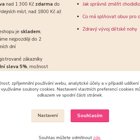
ava
nad 1 300 Kč
zdarma
do
Jak správně změřit chodidl
dejních míst, nad 1800 Kč až
Co má splňovat obuv pro d
Zdravý vývoj dětské nohy
eshopu je
skladem
,
áme nejpozději do 2
ních dní
gistrované zákazníky
dní sleva 5%
, možnost
ovat se slevovými kupony
čnost, zpříjemnění používání webu, analytické účely a v případě udělení
y využíváme soubory cookies. Nastavení vlastních preferencí cookies mů
odkazem ve spodní části stránek.
Upravit sběr cookies.
Souhlasím
Nastavení
Souhlas můžete odmítnout
zde
.