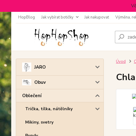
Vě
HopBlog
Jak vybírat botičky
Jak nakupovat
Výměna, re
Úvod
O
JARO
Chla
Obuv
Oblečení
Trička, tílka, nátělníky
Mikiny, svetry
Bundy