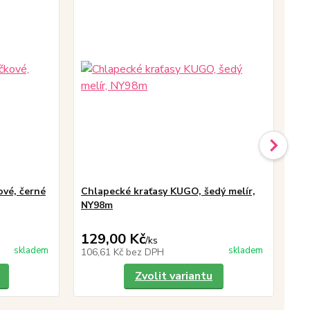
ové, černé
Chlapecké kraťasy KUGO, šedý melír,
Eu
NY98m
Gu
pr
129,00 Kč
19
/
ks
skladem
skladem
106,61 Kč
bez DPH
16
Zvolit variantu