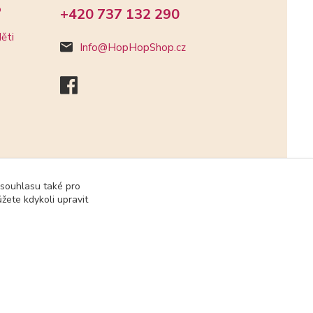
o
+420 737 132 290
ěti
Info@HopHopShop.cz
 souhlasu také pro
žete kdykoli upravit
Vytvořeno na
Eshop-rychle.cz