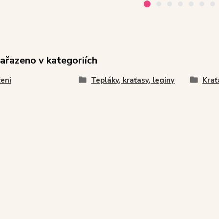
zařazeno v kategoriích
ení
Tepláky, kraťasy, legíny
Krať