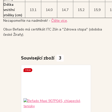
Délka
vnitřní
13,1
14,0
14,7
15,2
15,9
1
stélky (cm)
Nezapomeňte na nadměrek! -
Čtěte více
.
Obuv Befado má certifikát ITC Zlín a "Zdrowa stopa" (obdoba
české Žirafy).
Související zboží
3
Akce