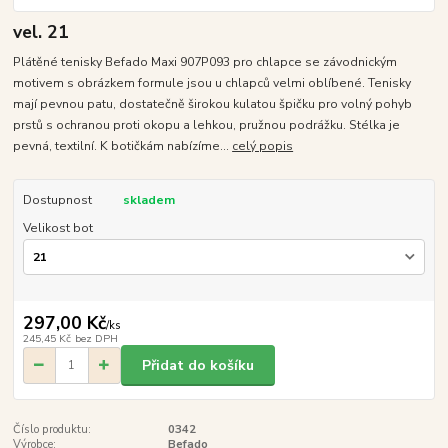
vel. 21
Plátěné tenisky Befado Maxi 907P093 pro chlapce se závodnickým
motivem s obrázkem formule jsou u chlapců velmi oblíbené. Tenisky
mají pevnou patu, dostatečně širokou kulatou špičku pro volný pohyb
prstů s ochranou proti okopu a lehkou, pružnou podrážku. Stélka je
pevná, textilní. K botičkám nabízíme...
celý popis
Dostupnost
skladem
Velikost bot
297,00 Kč
/
ks
245,45 Kč
bez DPH
Přidat do košíku
Číslo produktu:
0342
Výrobce:
Befado