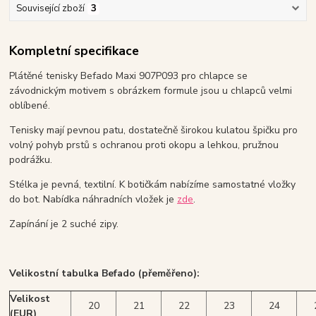
Související zboží
3
Kompletní specifikace
Plátěné tenisky Befado Maxi 907P093 pro chlapce se
závodnickým motivem s obrázkem formule jsou u chlapců velmi
oblíbené.
Tenisky mají pevnou patu, dostatečně širokou kulatou špičku pro
volný pohyb prstů s ochranou proti okopu a lehkou, pružnou
podrážku.
Stélka je pevná, textilní. K botičkám nabízíme samostatné vložky
do bot. Nabídka náhradních vložek je
zde
.
Zapínání je 2 suché zipy.
Velikostní tabulka Befado (přeměřeno):
Velikost
20
21
22
23
24
(EUR)