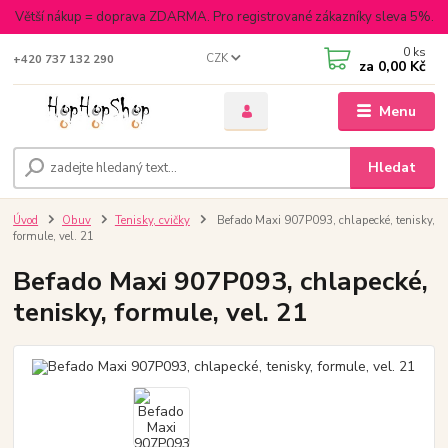
Větší nákup = doprava ZDARMA. Pro registrované zákazníky sleva 5%.
0
ks
CZK
+420 737 132 290
za
0,00 Kč
Menu
Hledat
Úvod
Obuv
Tenisky, cvičky
Befado Maxi 907P093, chlapecké, tenisky,
formule, vel. 21
Befado Maxi 907P093, chlapecké,
tenisky, formule, vel. 21