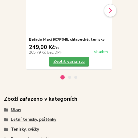
Befado Maxi 907P045, chlapecké, tenisky
Vložky do 
249,00 Kč
19,00 Kč
/
ks
skladem
205,79 Kč
bez DPH
15,70 Kč
bez
Zvolit variantu
Zboží zařazeno v kategoriích
Obuv
Letní tenisky, plátěnky
Tenisky, cvičky