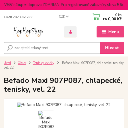
Větší nákup = doprava ZDARMA. Pro registrované zákazníky sleva 5%.
0
ks
CZK
+420 737 132 290
za
0,00 Kč
Menu
Hledat
Úvod
Obuv
Tenisky, cvičky
Befado Maxi 907P087, chlapecké, tenisky,
vel. 22
Befado Maxi 907P087, chlapecké,
tenisky, vel. 22