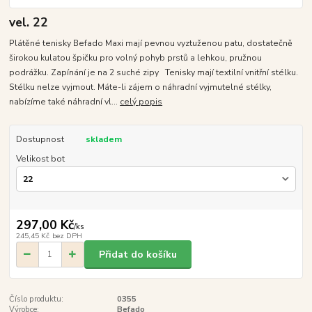
vel. 22
Plátěné tenisky Befado Maxi mají pevnou vyztuženou patu, dostatečně
širokou kulatou špičku pro volný pohyb prstů a lehkou, pružnou
podrážku. Zapínání je na 2 suché zipy Tenisky mají textilní vnitřní stélku.
Stélku nelze vyjmout. Máte-li zájem o náhradní vyjmutelné stélky,
nabízíme také náhradní vl...
celý popis
Dostupnost
skladem
Velikost bot
297,00 Kč
/
ks
245,45 Kč
bez DPH
Přidat do košíku
Číslo produktu:
0355
Výrobce:
Befado