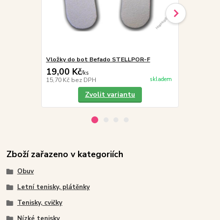
Vložky do bot Befado STELLPOR-F
Befado Maxi
19,00 Kč
249,00 K
/
ks
skladem
15,70 Kč
bez DPH
205,79 Kč
be
Zvolit variantu
Zboží zařazeno v kategoriích
Obuv
Letní tenisky, plátěnky
Tenisky, cvičky
Nízké tenisky