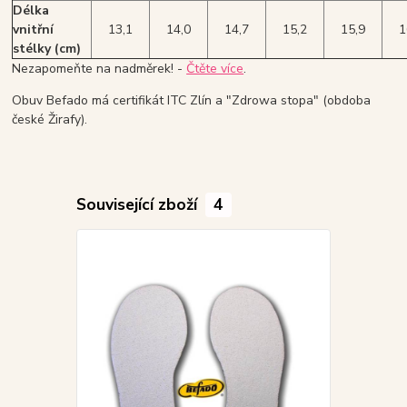
Délka
vnitřní
13,1
14,0
14,7
15,2
15,9
1
stélky (cm)
Nezapomeňte na nadměrek! -
Čtěte více
.
Obuv Befado má certifikát ITC Zlín a "Zdrowa stopa" (obdoba
české Žirafy).
Související zboží
4
Akce