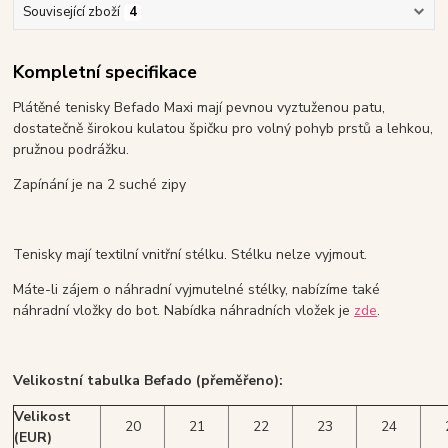
Související zboží
4
Kompletní specifikace
Plátěné tenisky Befado Maxi mají pevnou vyztuženou patu,
dostatečně širokou kulatou špičku pro volný pohyb prstů a lehkou,
pružnou podrážku.
Zapínání je na 2 suché zipy
Tenisky mají textilní vnitřní stélku. Stélku nelze vyjmout.
Máte-li zájem o náhradní vyjmutelné stélky, nabízíme také
náhradní vložky do bot. Nabídka náhradních vložek je
zde
.
Velikostní tabulka Befado (přeměřeno):
Velikost
20
21
22
23
24
(EUR)