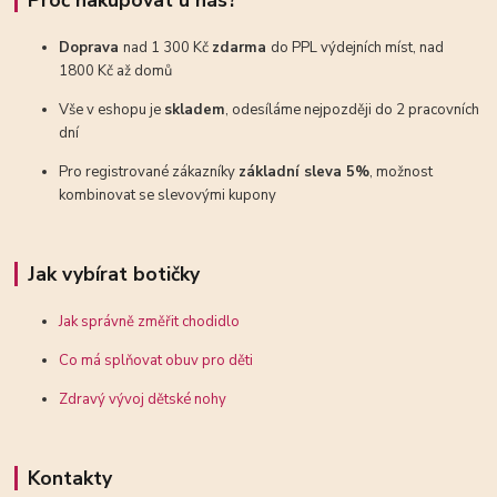
Proč nakupovat u nás?
Doprava
nad 1 300 Kč
zdarma
do PPL výdejních míst, nad
1800 Kč až domů
Vše v eshopu je
skladem
, odesíláme nejpozději do 2 pracovních
dní
Pro registrované zákazníky
základní sleva 5%
, možnost
kombinovat se slevovými kupony
Jak vybírat botičky
Jak správně změřit chodidlo
Co má splňovat obuv pro děti
Zdravý vývoj dětské nohy
Kontakty