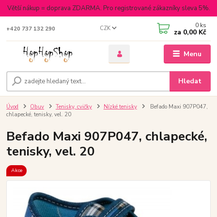
Větší nákup = doprava ZDARMA. Pro registrované zákazníky sleva 5%.
0
ks
CZK
+420 737 132 290
za
0,00 Kč
Menu
Hledat
Úvod
Obuv
Tenisky, cvičky
Nízké tenisky
Befado Maxi 907P047,
chlapecké, tenisky, vel. 20
Befado Maxi 907P047, chlapecké,
tenisky, vel. 20
Akce