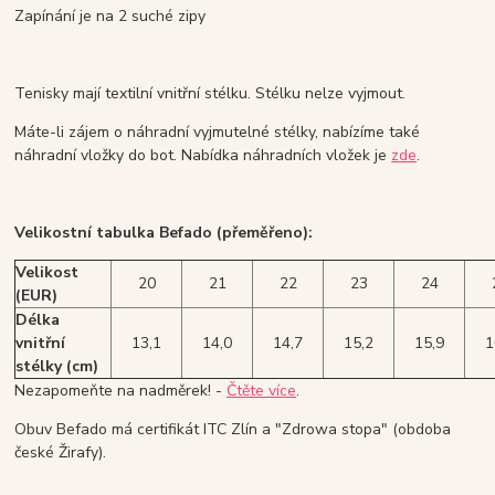
Zapínání je na 2 suché zipy
Tenisky mají textilní vnitřní stélku. Stélku nelze vyjmout.
Máte-li zájem o náhradní vyjmutelné stélky, nabízíme také
náhradní vložky do bot. Nabídka náhradních vložek je
zde
.
Velikostní tabulka Befado (přeměřeno):
Velikost
20
21
22
23
24
(EUR)
Délka
vnitřní
13,1
14,0
14,7
15,2
15,9
1
stélky (cm)
Nezapomeňte na nadměrek! -
Čtěte více
.
Obuv Befado má certifikát ITC Zlín a "Zdrowa stopa" (obdoba
české Žirafy).