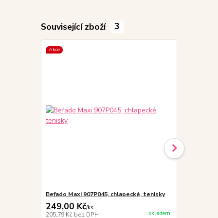
Související zboží
3
Akce
Befado Maxi 907P045, chlapecké, tenisky
Vložky do 
249,00 Kč
19,00 Kč
/
ks
skladem
205,79 Kč
bez DPH
15,70 Kč
bez