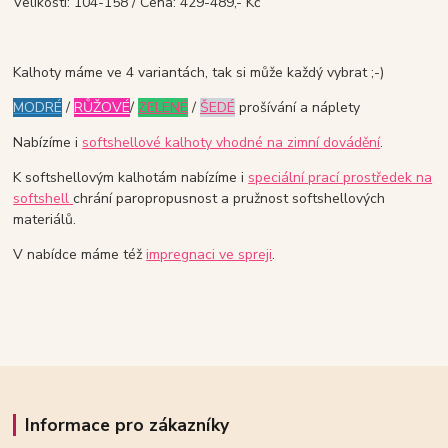
Velikosti: 104-158 / Cena: 429-489,- Kč
Kalhoty máme ve 4 variantách, tak si může každý vybrat ;-)
MODRÉ
/
RŮŽOVÉ
/
ZELENÉ
/
ŠEDÉ
prošívání a náplety
Nabízíme i
softshellové kalhoty vhodné na zimní dovádění
.
K softshellovým kalhotám nabízíme i
speciální prací prostředek na
softshell
chrání paropropusnost a pružnost softshellových
materiálů.
V nabídce máme též
impregnaci ve spreji
.
Informace pro zákazníky