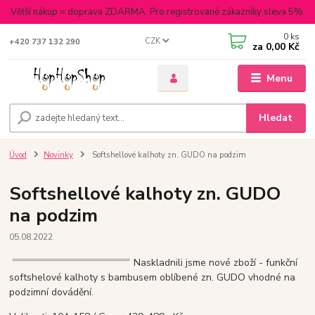
Větší nákup = doprava ZDARMA. Pro registrované zákazníky sleva 5%.
0
ks
CZK
+420 737 132 290
za
0,00 Kč
Menu
Hledat
Úvod
Novinky
Softshellové kalhoty zn. GUDO na podzim
Softshellové kalhoty zn. GUDO
na podzim
05.08.2022
Naskladnili jsme nové zboží - funkční
softshelové kalhoty s bambusem oblíbené zn. GUDO vhodné na
podzimní dovádění.