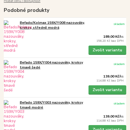
Hlídat cenu / dostupnost
Podobné produkty
Befado/Kolmax 159X/Y008 nazouváky,
skladem
kroksy, středně modrá
189,00 Kč
/
ks
156,20 Kč
bez DPH
Zvolit variantu
Befado 159X/Y004 nazouváky, kroksy
skladem
tmavě šedé
139,00 Kč
/
ks
114,88 Kč
bez DPH
Zvolit variantu
Befado 159X/Y003 nazouváky, kroksy
skladem
tmavě modré
139,00 Kč
/
ks
114,88 Kč
bez DPH
Zvolit variantu