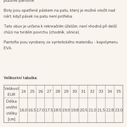
plážové pantofle.
Boty jsou opatřené páskem na patu, který je možné otočit nad
nárt, když pásek na patu není potřeba.
Tato obuv je určena k rekreačním účelům, není vhodná při delší
chůzi na tvrdém povrchu (chodník, silnice).
Pantofle jsou vyrobeny ze syntetického materiálu - kopolymeru
EVA.
Velikostní tabulka:
Velikost
24
25
26
27
28
29
30
31
32
33
34
35
EUR
Délka
vnitřní
16,0
16,5
17,0
17,5
18,5
19,0
19,8
20,5
21,0
21,5
22,8
23,0
stélky
[cm]