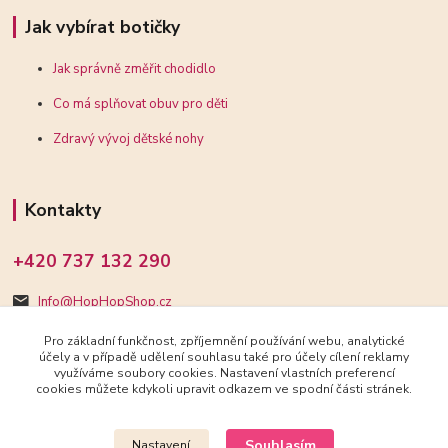
Jak vybírat botičky
Jak správně změřit chodidlo
Co má splňovat obuv pro děti
Zdravý vývoj dětské nohy
Kontakty
+420 737 132 290
Info@HopHopShop.cz
Pro základní funkčnost, zpříjemnění používání webu, analytické
účely a v případě udělení souhlasu také pro účely cílení reklamy
využíváme soubory cookies. Nastavení vlastních preferencí
cookies můžete kdykoli upravit odkazem ve spodní části stránek.
Upravit sběr cookies.
Souhlasím
Nastavení