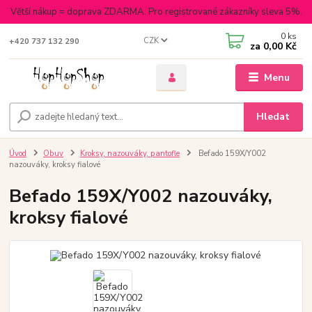
Větší nákup = doprava ZDARMA. Pro registrované zákazníky sleva 5%.
0
ks
CZK
+420 737 132 290
za
0,00 Kč
Menu
Hledat
Úvod
Obuv
Kroksy, nazouváky, pantofle
Befado 159X/Y002
nazouváky, kroksy fialové
Befado 159X/Y002 nazouváky,
kroksy fialové