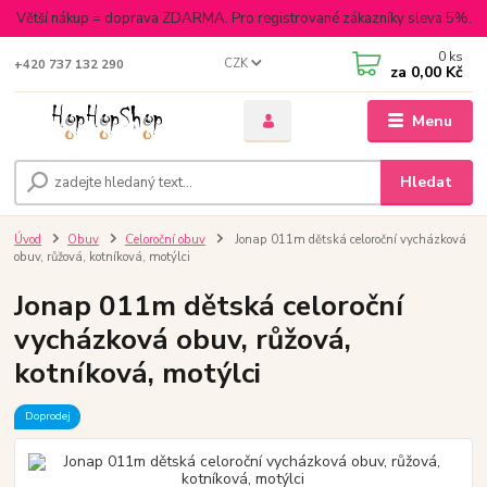
Větší nákup = doprava ZDARMA. Pro registrované zákazníky sleva 5%.
0
ks
CZK
+420 737 132 290
za
0,00 Kč
Menu
Hledat
Úvod
Obuv
Celoroční obuv
Jonap 011m dětská celoroční vycházková
obuv, růžová, kotníková, motýlci
Jonap 011m dětská celoroční
vycházková obuv, růžová,
kotníková, motýlci
Doprodej