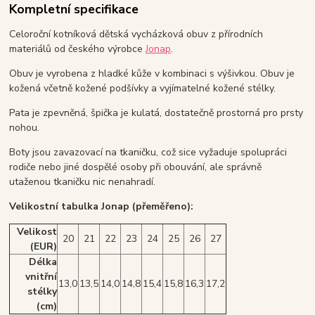
Kompletní specifikace
Celoroční kotníková dětská vycházková obuv z přírodních
materiálů od českého výrobce
Jonap
.
Obuv je vyrobena z hladké kůže v kombinaci s výšivkou. Obuv je
kožená včetně kožené podšívky a vyjímatelné kožené stélky.
Pata je zpevněná, špička je kulatá, dostatečně prostorná pro prsty
nohou.
Boty jsou zavazovací na tkaničku, což sice vyžaduje spolupráci
rodiče nebo jiné dospělé osoby při obouvání, ale správně
utaženou tkaničku nic nenahradí.
Velikostní tabulka Jonap (přeměřeno):
Velikost
20
21
22
23
24
25
26
27
(EUR)
Délka
vnitřní
13,0
13,5
14,0
14,8
15,4
15,8
16,3
17,2
stélky
(cm)