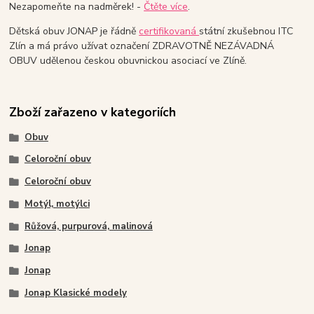
Nezapomeňte na nadměrek! -
Čtěte více
.
Dětská obuv JONAP je řádně
certifikovaná
státní zkušebnou ITC
Zlín a má právo užívat označení ZDRAVOTNĚ NEZÁVADNÁ
OBUV udělenou českou obuvnickou asociací ve Zlíně.
Zboží zařazeno v kategoriích
Obuv
Celoroční obuv
Celoroční obuv
Motýl, motýlci
Růžová, purpurová, malinová
Jonap
Jonap
Jonap Klasické modely