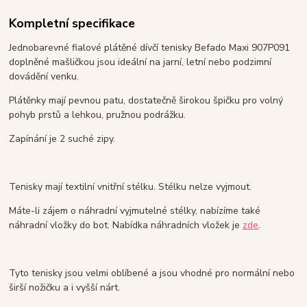
Kompletní specifikace
Jednobarevné fialové plátěné dívčí tenisky Befado Maxi 907P091
doplněné mašličkou jsou ideální na jarní, letní nebo podzimní
dovádění venku.
Plátěnky mají pevnou patu, dostatečně širokou špičku pro volný
pohyb prstů a lehkou, pružnou podrážku.
Zapínání je 2 suché zipy.
Tenisky mají textilní vnitřní stélku. Stélku nelze vyjmout.
Máte-li zájem o náhradní vyjmutelné stélky, nabízíme také
náhradní vložky do bot. Nabídka náhradních vložek je
zde
.
Tyto tenisky jsou velmi oblíbené a jsou vhodné pro normální nebo
širší nožičku a i vyšší nárt.