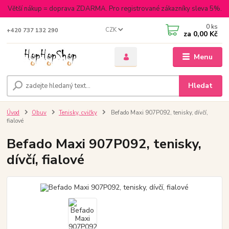
Větší nákup = doprava ZDARMA. Pro registrované zákazníky sleva 5%.
0
ks
CZK
+420 737 132 290
za
0,00 Kč
Menu
Hledat
Úvod
Obuv
Tenisky, cvičky
Befado Maxi 907P092, tenisky, dívčí,
fialové
Befado Maxi 907P092, tenisky,
dívčí, fialové