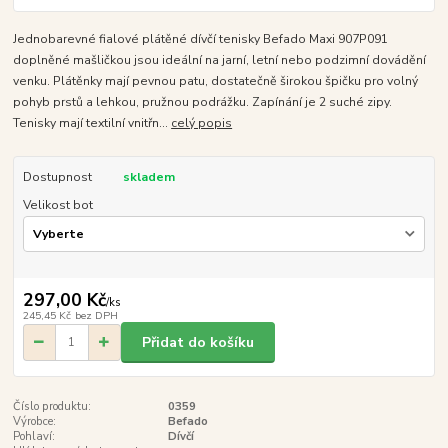
Jednobarevné fialové plátěné dívčí tenisky Befado Maxi 907P091
doplněné mašličkou jsou ideální na jarní, letní nebo podzimní dovádění
venku. Plátěnky mají pevnou patu, dostatečně širokou špičku pro volný
pohyb prstů a lehkou, pružnou podrážku. Zapínání je 2 suché zipy.
Tenisky mají textilní vnitřn...
celý popis
Dostupnost
skladem
Velikost bot
297,00 Kč
/
ks
245,45 Kč
bez DPH
Přidat do košíku
Číslo produktu:
0359
Výrobce:
Befado
Pohlaví:
Dívčí