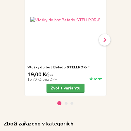
Vložky do bot Befado STELLPOR-F
Befado Maxi 
19,00 Kč
249,00 K
/
ks
skladem
15,70 Kč
bez DPH
205,79 Kč
be
Zvolit variantu
Zboží zařazeno v kategoriích