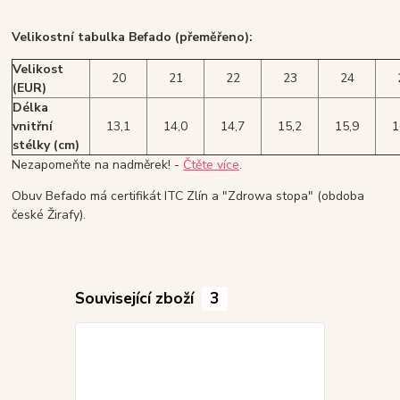
Velikostní tabulka Befado (přeměřeno):
Velikost
20
21
22
23
24
(EUR)
Délka
vnitřní
13,1
14,0
14,7
15,2
15,9
1
stélky (cm)
Nezapomeňte na nadměrek! -
Čtěte více
.
Obuv Befado má certifikát ITC Zlín a "Zdrowa stopa" (obdoba
české Žirafy).
Související zboží
3
Akce