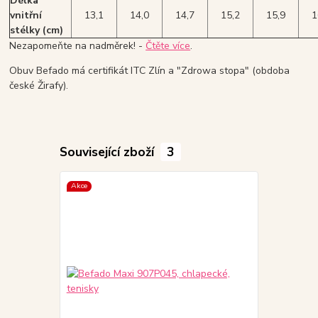
Délka
vnitřní
13,1
14,0
14,7
15,2
15,9
1
stélky (cm)
Nezapomeňte na nadměrek! -
Čtěte více
.
Obuv Befado má certifikát ITC Zlín a "Zdrowa stopa" (obdoba
české Žirafy).
Související zboží
3
Akce