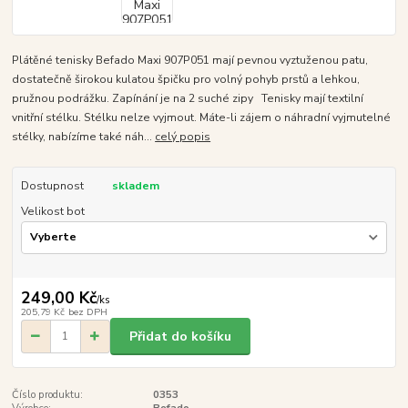
Plátěné tenisky Befado Maxi 907P051 mají pevnou vyztuženou patu,
dostatečně širokou kulatou špičku pro volný pohyb prstů a lehkou,
pružnou podrážku. Zapínání je na 2 suché zipy Tenisky mají textilní
vnitřní stélku. Stélku nelze vyjmout. Máte-li zájem o náhradní vyjmutelné
stélky, nabízíme také náh...
celý popis
Dostupnost
skladem
Velikost bot
249,00 Kč
/
ks
205,79 Kč
bez DPH
Přidat do košíku
Číslo produktu:
0353