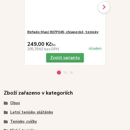
Befado Maxi 907P045, chlapecké, tenisky
Vložky do 
249,00 Kč
19,00 Kč
/
ks
skladem
205,79 Kč
bez DPH
15,70 Kč
bez
Zvolit variantu
Zboží zařazeno v kategoriích
Obuv
Letní tenisky, plátěnky
Tenisky, cvičky