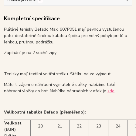
Související zboží
3
Kompletní specifikace
Plátěné tenisky Befado Maxi 907P051 mají pevnou vyztuženou
patu, dostatečně širokou kulatou špičku pro volný pohyb prstů a
lehkou, pružnou podrážku.
Zapínání je na 2 suché zipy
Tenisky mají textilní vnitřní stélku. Stélku nelze vyjmout.
Máte-li zájem o náhradní vyjmutelné stélky, nabízíme také
náhradní vložky do bot. Nabídka náhradních vložek je
zde
.
Velikostní tabulka Befado (přeměřeno):
Velikost
20
21
22
23
24
(EUR)