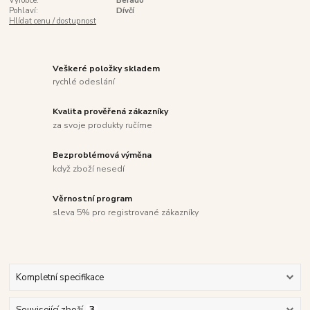
Výrobce:
Befado
Pohlaví:
Dívčí
Hlídat cenu / dostupnost
Veškeré položky skladem
rychlé odeslání
Kvalita prověřená zákazníky
za svoje produkty ručíme
Bezproblémová výměna
když zboží nesedí
Věrnostní program
sleva 5% pro registrované zákazníky
Kompletní specifikace