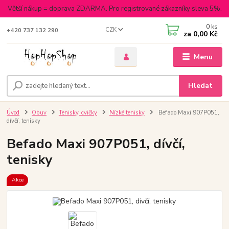
Větší nákup = doprava ZDARMA. Pro registrované zákazníky sleva 5%.
0
ks
CZK
+420 737 132 290
za
0,00 Kč
Menu
Hledat
Úvod
Obuv
Tenisky, cvičky
Nízké tenisky
Befado Maxi 907P051,
dívčí, tenisky
Befado Maxi 907P051, dívčí,
tenisky
Akce