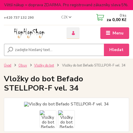
Větší nákup = doprava ZDARMA. Pro registrované zákazníky sleva 5%.
0
ks
CZK
+420 737 132 290
za
0,00 Kč
Menu
Hledat
Úvod
Obuv
Vložky do bot
Vložky do bot Befado STELLPOR-F vel. 34
Vložky do bot Befado
STELLPOR-F vel. 34