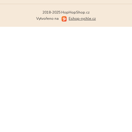
2018-2025 HopHopShop.cz
Vytvořeno na
Eshop-rychle.cz