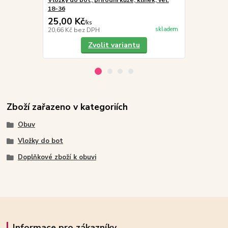
Vložky do bot, přírodní kůže, klínek, vel.
Vložky do bo
18-36
thermoizola
25,00 Kč
45,00 Kč
/
ks
skladem
20,66 Kč
bez DPH
37,19 Kč
bez
Zvolit variantu
Zboží zařazeno v kategoriích
Obuv
Vložky do bot
Doplňkové zboží k obuvi
Informace pro zákazníky