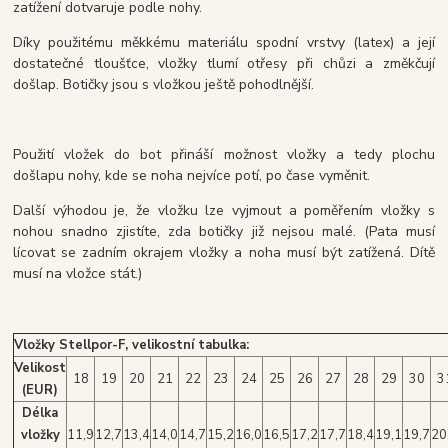
zatížení dotvaruje podle nohy.
Díky použitému měkkému materiálu spodní vrstvy (latex) a její
dostatečné tloušťce, vložky tlumí otřesy při chůzi a změkčují
došlap. Botičky jsou s vložkou ještě pohodlnější.
Použití vložek do bot přináší možnost vložky a tedy plochu
došlapu nohy, kde se noha nejvíce potí, po čase vyměnit.
Další výhodou je, že vložku lze vyjmout a poměřením vložky s
nohou snadno zjistíte, zda botičky již nejsou malé. (Pata musí
lícovat se zadním okrajem vložky a noha musí být zatížená. Dítě
musí na vložce stát.)
Vložky Stellpor-F, velikostní tabulka:
Velikost
18
19
20
21
22
23
24
25
26
27
28
29
30
3
(EUR)
Délka
vložky
11,9
12,7
13,4
14,0
14,7
15,2
16,0
16,5
17,2
17,7
18,4
19,1
19,7
20