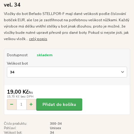
vel. 34
Vložky do bot Befado STELLPOR-F mají dané velikosti podle číslování
botiček EUR, ale lze je zastřihnout na potřebnou velikost nůžkami. Každý
výrobce má délku vnitřní stélky u bot jinak dlouhou, proto je možné, že
vložky bude nutné upravit přesně pro dané boty. Pokud si nejste jisti, jak
velkou vložk...
celý popis
Dostupnost
skladem
Velikost bot
19,00 Kč
/
ks
15,70 Kč
bez DPH
Přidat do košíku
Číslo produktu:
300-34
Pohlaví:
Unisex
Velikost bot:
34