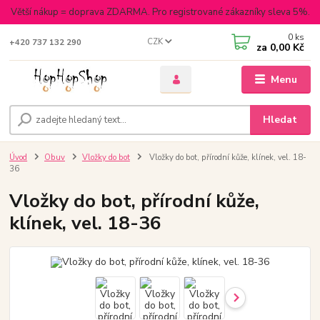
Větší nákup = doprava ZDARMA. Pro registrované zákazníky sleva 5%.
0
ks
CZK
+420 737 132 290
za
0,00 Kč
Menu
Hledat
Úvod
Obuv
Vložky do bot
Vložky do bot, přírodní kůže, klínek, vel. 18-
36
Vložky do bot, přírodní kůže,
klínek, vel. 18-36