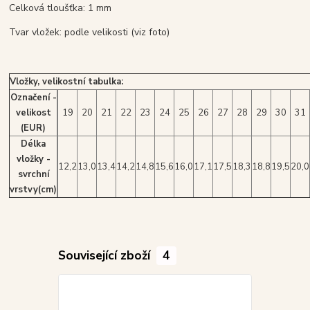
Celková tloušťka: 1 mm
Tvar vložek: podle velikosti (viz foto)
Vložky, velikostní tabulka:
Označení -
velikost
19
20
21
22
23
24
25
26
27
28
29
30
31
(EUR)
Délka
vložky -
12,2
13,0
13,4
14,2
14,8
15,6
16,0
17,1
17,5
18,3
18,8
19,5
20,0
svrchní
vrstvy(cm)
Související zboží
4