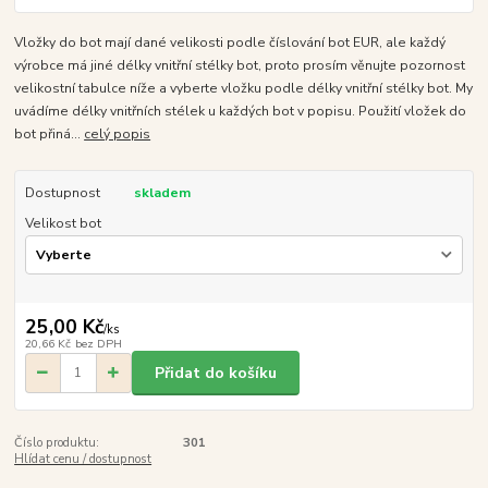
Vložky do bot mají dané velikosti podle číslování bot EUR, ale každý
výrobce má jiné délky vnitřní stélky bot, proto prosím věnujte pozornost
velikostní tabulce níže a vyberte vložku podle délky vnitřní stélky bot. My
uvádíme délky vnitřních stélek u každých bot v popisu. Použití vložek do
bot přiná...
celý popis
Dostupnost
skladem
Velikost bot
25,00 Kč
/
ks
20,66 Kč
bez DPH
Přidat do košíku
Číslo produktu:
301
Hlídat cenu / dostupnost