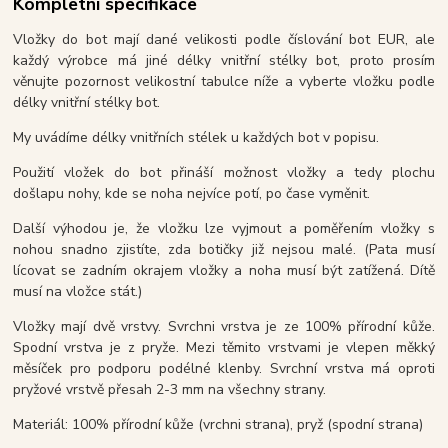
Kompletní specifikace
Vložky do bot mají dané velikosti podle číslování bot EUR, ale
každý výrobce má jiné délky vnitřní stélky bot, proto prosím
věnujte pozornost velikostní tabulce níže a vyberte vložku podle
délky vnitřní stélky bot.
My uvádíme délky vnitřních stélek u každých bot v popisu.
Použití vložek do bot přináší možnost vložky a tedy plochu
došlapu nohy, kde se noha nejvíce potí, po čase vyměnit.
Další výhodou je, že vložku lze vyjmout a poměřením vložky s
nohou snadno zjistíte, zda botičky již nejsou malé. (Pata musí
lícovat se zadním okrajem vložky a noha musí být zatížená. Dítě
musí na vložce stát.)
Vložky mají dvě vrstvy. Svrchni vrstva je ze 100% přírodní kůže.
Spodní vrstva je z pryže. Mezi těmito vrstvami je vlepen měkký
měsíček pro podporu podélné klenby. Svrchní vrstva má oproti
pryžové vrstvě přesah 2-3 mm na všechny strany.
Materiál: 100% přírodní kůže (vrchni strana), pryž (spodní strana)