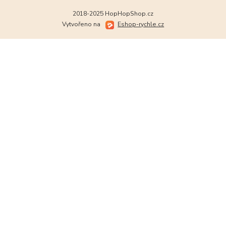
2018-2025 HopHopShop.cz
Vytvořeno na
Eshop-rychle.cz