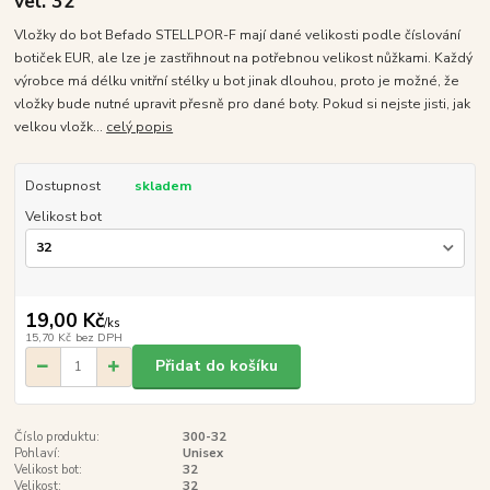
vel. 32
Vložky do bot Befado STELLPOR-F mají dané velikosti podle číslování
botiček EUR, ale lze je zastřihnout na potřebnou velikost nůžkami. Každý
výrobce má délku vnitřní stélky u bot jinak dlouhou, proto je možné, že
vložky bude nutné upravit přesně pro dané boty. Pokud si nejste jisti, jak
velkou vložk...
celý popis
Dostupnost
skladem
Velikost bot
19,00 Kč
/
ks
15,70 Kč
bez DPH
Přidat do košíku
Číslo produktu:
300-32
Pohlaví:
Unisex
Velikost bot:
32
Velikost:
32