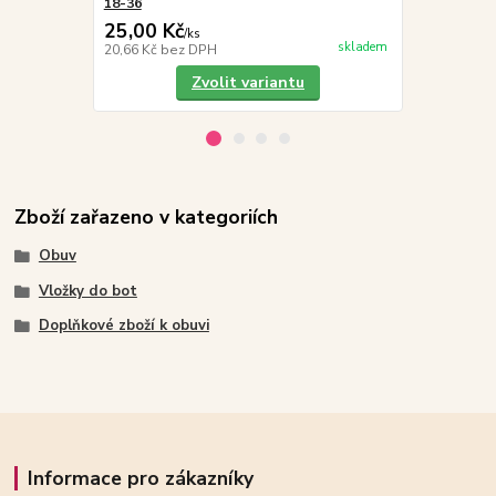
18-36
thermoizola
25,00 Kč
45,00 Kč
/
ks
skladem
20,66 Kč
bez DPH
37,19 Kč
bez
Zvolit variantu
Zboží zařazeno v kategoriích
Obuv
Vložky do bot
Doplňkové zboží k obuvi
Informace pro zákazníky