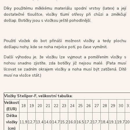
Díky použitému měkkému materiálu spodní vrstvy (latex) a její
dostatečné tloušťce, vložky tlumí otřesy při chůzi a změkčují
došlap. Botičky jsou s vložkou ještě pohodlnější.
Použití vložek do bot přináší možnost vložky a tedy plochu
došlapu nohy, kde se noha nejvíce potí, po čase vyměnit.
Další výhodou je, že vložku lze vyjmout a poměřením vložky s
nohou snadno zjistíte, zda botičky již nejsou malé. (Pata musí
lícovat se zadním okrajem vložky a noha musí být zatížená. Dítě
musí na vložce stát.)
Vložky Stellpor-F, velikostní tabulka:
Velikost
18
19
20
21
22
23
24
25
26
27
28
29
30
3
(EUR)
Délka
vložky
11,9
12,7
13,4
14,0
14,7
15,2
16,0
16,5
17,2
17,7
18,4
19,1
19,7
20
(cm)