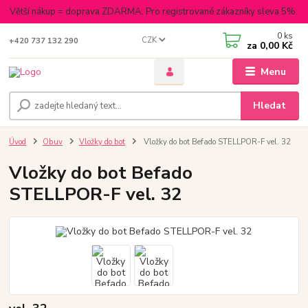
Větší nákup = doprava ZDARMA. Pro registrované zákazníky sleva 5%.
0
ks
CZK
+420 737 132 290
za
0,00 Kč
Menu
Hledat
Úvod
Obuv
Vložky do bot
Vložky do bot Befado STELLPOR-F vel. 32
Vložky do bot Befado
STELLPOR-F vel. 32