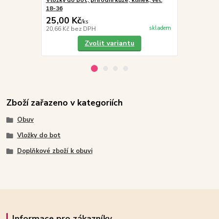
Vložky do bot, přírodní kůže, klínek, vel.
Vložky do bo
18-36
thermoizola
25,00 Kč
45,00 Kč
/
ks
skladem
20,66 Kč
bez DPH
37,19 Kč
bez
Zvolit variantu
Zboží zařazeno v kategoriích
Obuv
Vložky do bot
Doplňkové zboží k obuvi
Informace pro zákazníky