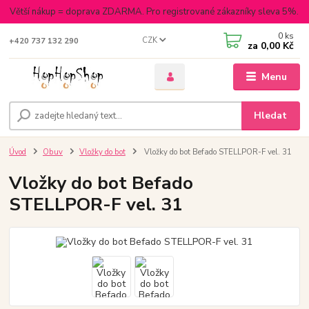
Větší nákup = doprava ZDARMA. Pro registrované zákazníky sleva 5%.
0
ks
CZK
+420 737 132 290
za
0,00 Kč
Menu
Hledat
Úvod
Obuv
Vložky do bot
Vložky do bot Befado STELLPOR-F vel. 31
Vložky do bot Befado
STELLPOR-F vel. 31