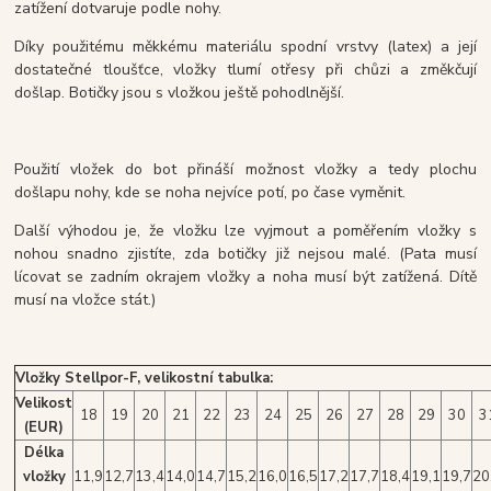
zatížení dotvaruje podle nohy.
Díky použitému měkkému materiálu spodní vrstvy (latex) a její
dostatečné tloušťce, vložky tlumí otřesy při chůzi a změkčují
došlap. Botičky jsou s vložkou ještě pohodlnější.
Použití vložek do bot přináší možnost vložky a tedy plochu
došlapu nohy, kde se noha nejvíce potí, po čase vyměnit.
Další výhodou je, že vložku lze vyjmout a poměřením vložky s
nohou snadno zjistíte, zda botičky již nejsou malé. (Pata musí
lícovat se zadním okrajem vložky a noha musí být zatížená. Dítě
musí na vložce stát.)
Vložky Stellpor-F, velikostní tabulka:
Velikost
18
19
20
21
22
23
24
25
26
27
28
29
30
3
(EUR)
Délka
vložky
11,9
12,7
13,4
14,0
14,7
15,2
16,0
16,5
17,2
17,7
18,4
19,1
19,7
20