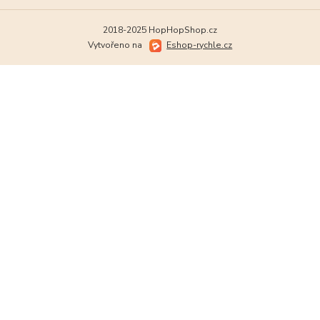
2018-2025 HopHopShop.cz
Vytvořeno na
Eshop-rychle.cz