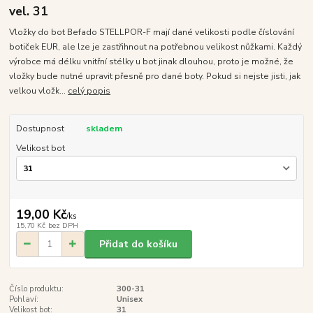
vel. 31
Vložky do bot Befado STELLPOR-F mají dané velikosti podle číslování
botiček EUR, ale lze je zastřihnout na potřebnou velikost nůžkami. Každý
výrobce má délku vnitřní stélky u bot jinak dlouhou, proto je možné, že
vložky bude nutné upravit přesně pro dané boty. Pokud si nejste jisti, jak
velkou vložk...
celý popis
Dostupnost
skladem
Velikost bot
19,00 Kč
/
ks
15,70 Kč
bez DPH
Přidat do košíku
Číslo produktu:
300-31
Pohlaví:
Unisex
Velikost bot:
31