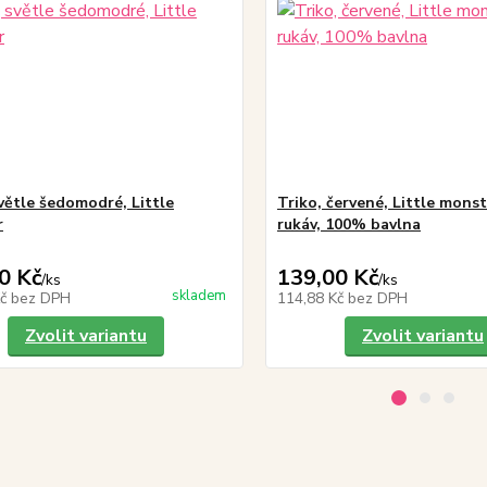
světle šedomodré, Little
Triko, červené, Little monst
r
rukáv, 100% bavlna
0 Kč
139,00 Kč
/
ks
/
ks
skladem
Kč
bez DPH
114,88 Kč
bez DPH
Zvolit variantu
Zvolit variantu