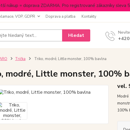
tší nákup = doprava ZDARMA. Pro registrované zákazníky sleva 
klamace, VOP, GDPR
Doprava a platba
Kontakty
Nevíte
Hledat
+420
JARO
Trička
Triko, modré, Little monster, 100% bavlna
o, modré, Little monster, 100% 
vel.
Modré 
monstra
100% 
Dos