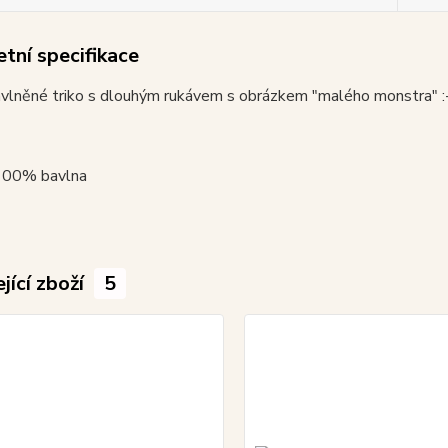
tní specifikace
lněné triko s dlouhým rukávem s obrázkem "malého monstra" :-). 
 100% bavlna
jící zboží
5