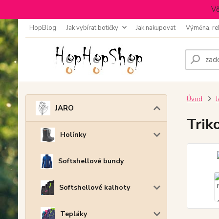
Vě
HopBlog
Jak vybírat botičky
Jak nakupovat
Výměna, re
Úvod
JARO
Trik
Holínky
Softshellové bundy
Softshellové kalhoty
Tepláky