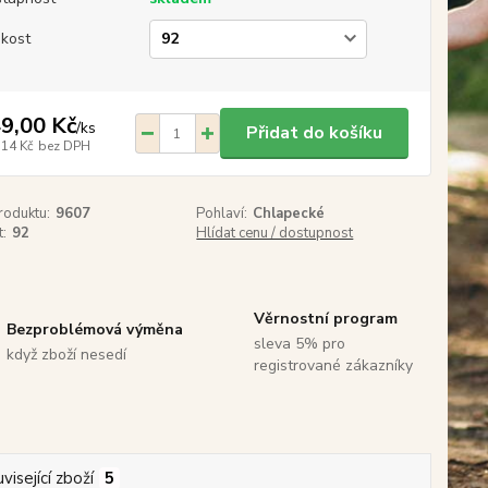
ikost
9,00 Kč
/
ks
Přidat do košíku
,14 Kč
bez DPH
roduktu:
9607
Pohlaví:
Chlapecké
t:
92
Hlídat cenu / dostupnost
Věrnostní program
Bezproblémová výměna
sleva 5% pro
když zboží nesedí
registrované zákazníky
visející zboží
5