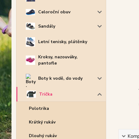
Celoroční obuv
Sandály
Letní tenisky, plátěnky
Kroksy, nazouváky,
pantofle
Boty k vodě, do vody
Trička
Polotrika
Krátký rukáv
Dlouhý rukáv
Kompl