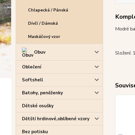
Chlapecká / Pánská
Komple
Dívčí / Dámská
Modré bav
Maskáčový vzor
Obuv
Složení:
Oblečení
Softshell
Souvise
Batohy, peněženky
Dětské osušky
Dětští hrdinové,oblíbené vzory
Bez potisku