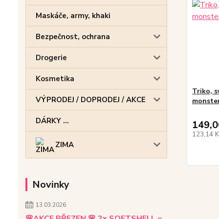
Maskáče, army, khaki
Bezpečnost, ochrana
Drogerie
Kosmetika
Triko, 
VÝPRODEJ / DOPRODEJ / AKCE
monste
DÁRKY ...
149,0
123,14 
ZIMA
Novinky
13.03.2026
🌸AKCE BŘEZEN 🌸 2x SOFTSHELL =