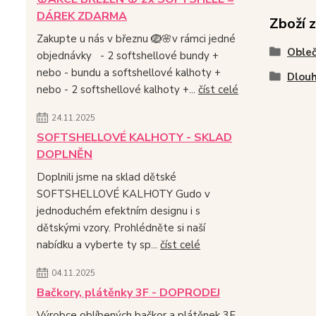
DÁREK ZDARMA
Zboží 
Zakupte u nás v březnu 🪺🌸v rámci jedné
Obleč
objednávky - 2 softshellové bundy +
nebo - bundu a softshellové kalhoty +
Dlouh
nebo - 2 softshellové kalhoty +...
číst celé
24.11.2025
SOFTSHELLOVÉ KALHOTY - SKLAD
DOPLNĚN
Doplnili jsme na sklad dětské
SOFTSHELLOVÉ KALHOTY Gudo v
jednoduchém efektním designu i s
dětskými vzory. Prohlédněte si naší
nabídku a vyberte ty sp...
číst celé
04.11.2025
Bačkory, plátěnky 3F - DOPRODEJ
Výrobce oblíbených bačkor a plátěnek 3F