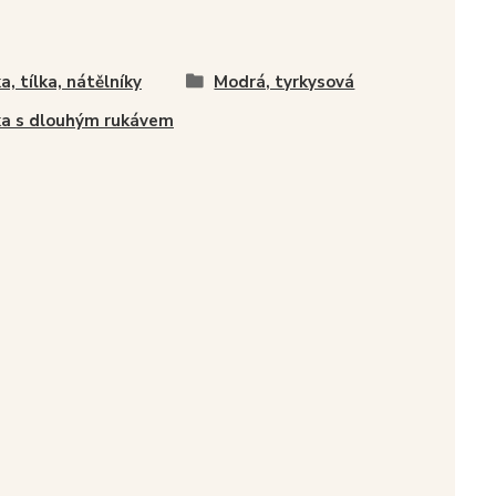
a, tílka, nátělníky
Modrá, tyrkysová
ka s dlouhým rukávem