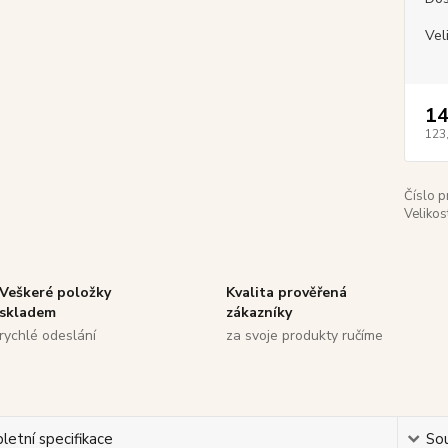
Vel
14
123
Číslo p
Velikos
Veškeré položky
Kvalita prověřená
skladem
zákazníky
rychlé odeslání
za svoje produkty ručíme
etní specifikace
Sou