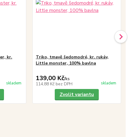
er, kr.
Triko, tmavě šedomodré, kr. rukáv,
Be
Little monster, 100% bavlna
dív
139,00 Kč
34
/
ks
skladem
skladem
114,88 Kč
bez DPH
28
Zvolit variantu