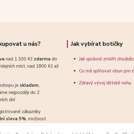
kupovat u nás?
Jak vybírat botičky
ava
nad 1 300 Kč
zdarma
do
Jak správně změřit chodidl
dejních míst, nad 1800 Kč až
Co má splňovat obuv pro d
Zdravý vývoj dětské nohy
eshopu je
skladem
,
áme nejpozději do 2
ních dní
gistrované zákazníky
dní sleva 5%
, možnost
ovat se slevovými kupony