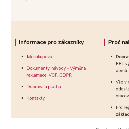
Informace pro zákazníky
Proč na
Jak nakupovat
Dopr
PPL vý
Dokumenty, návody - Výměna,
domů
reklamace, VOP, GDPR
Vše v 
Doprava a platba
odesíl
pracov
Kontakty
Pro re
zákla
kombin