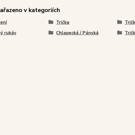
zařazeno v kategoriích
ení
Trička
Tričk
ý rukáv
Chlapecká / Pánská
Trič