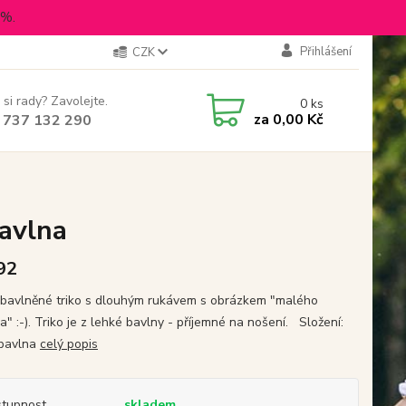
5%.
Přihlášení
CZK
 si rady? Zavolejte.
0
ks
za
0,00 Kč
 737 132 290
bavlna
 92
bavlněné triko s dlouhým rukávem s obrázkem "malého
" :-). Triko je z lehké bavlny - příjemné na nošení. Složení:
bavlna
celý popis
tupnost
skladem