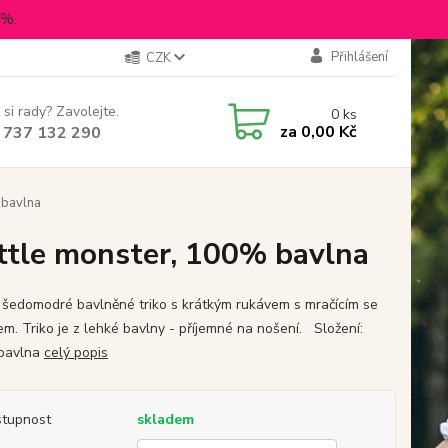
5%.
Přihlášení
CZK
 si rady? Zavolejte.
0
ks
za
0,00 Kč
 737 132 290
 bavlna
ittle monster, 100% bavlna
šedomodré bavlněné triko s krátkým rukávem s mračícím se
em. Triko je z lehké bavlny - příjemné na nošení. Složení:
bavlna
celý popis
tupnost
skladem