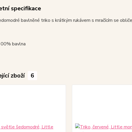
tní specifikace
omodré bavlněné triko s krátkým rukávem s mračícím se obličeje
 100% bavlna
jící zboží
6