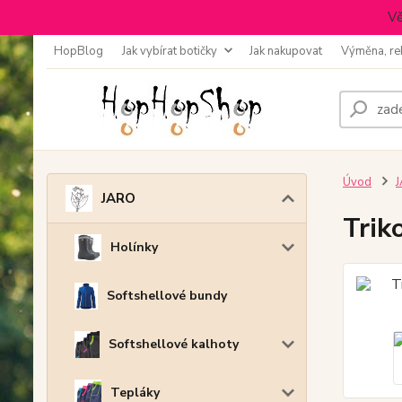
Vě
HopBlog
Jak vybírat botičky
Jak nakupovat
Výměna, re
Úvod
JARO
Trik
Holínky
Softshellové bundy
Softshellové kalhoty
Tepláky