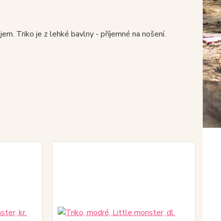
m. Triko je z lehké bavlny - příjemné na nošení.
Do