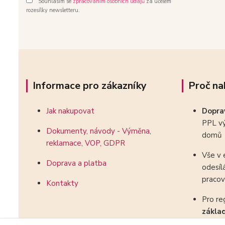
Souhlasím se
zpracováním osobních údajů
za účelem
rozesílky newsletteru.
Informace pro zákazníky
Proč na
Jak nakupovat
Dopr
PPL vý
Dokumenty, návody - Výměna,
domů
reklamace, VOP, GDPR
Vše v 
Doprava a platba
odesíl
pracov
Kontakty
Pro re
zákla
kombin