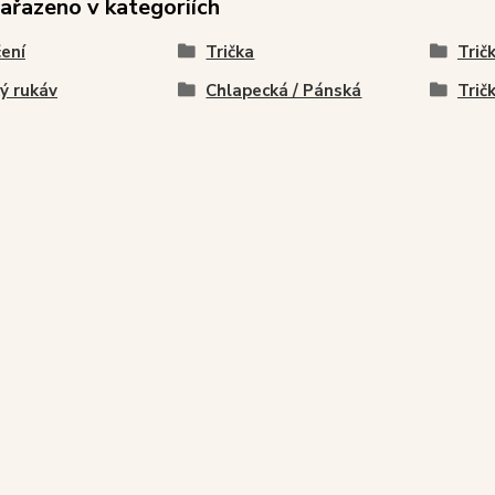
zařazeno v kategoriích
ení
Trička
Tričk
ý rukáv
Chlapecká / Pánská
Trič