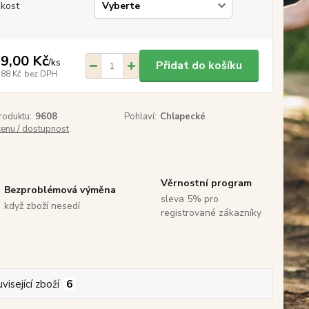
ikost
9,00 Kč
/
ks
Přidat do košíku
,88 Kč
bez DPH
roduktu:
9608
Pohlaví:
Chlapecké
cenu / dostupnost
Věrnostní program
Bezproblémová výměna
sleva 5% pro
když zboží nesedí
registrované zákazníky
visející zboží
6