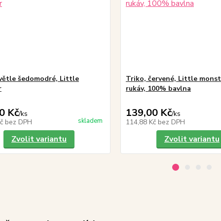
světle šedomodré, Little
Triko, červené, Little monst
r
rukáv, 100% bavlna
0 Kč
139,00 Kč
/
ks
/
ks
skladem
Kč
bez DPH
114,88 Kč
bez DPH
Zvolit variantu
Zvolit variantu