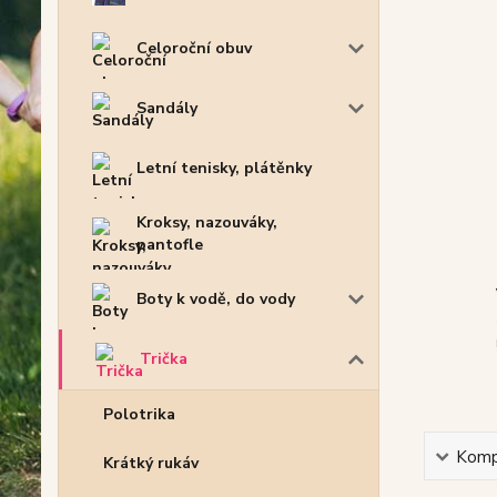
Celoroční obuv
Sandály
Letní tenisky, plátěnky
Kroksy, nazouváky,
pantofle
Boty k vodě, do vody
Trička
Polotrika
Kompl
Krátký rukáv