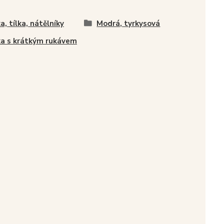
a, tílka, nátělníky
Modrá, tyrkysová
ka s krátkým rukávem