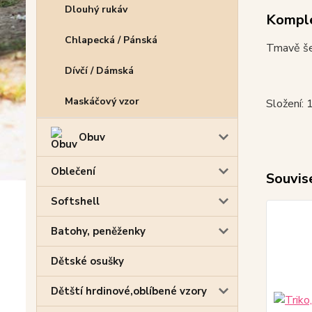
Dlouhý rukáv
Komple
Chlapecká / Pánská
Tmavě šed
Dívčí / Dámská
Maskáčový vzor
Složení:
Obuv
Oblečení
Souvise
Softshell
Batohy, peněženky
Dětské osušky
Dětští hrdinové,oblíbené vzory