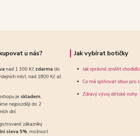
kupovat u nás?
Jak vybírat botičky
ava
nad 1 300 Kč
zdarma
do
Jak správně změřit chodidl
dejních míst, nad 1800 Kč až
Co má splňovat obuv pro d
Zdravý vývoj dětské nohy
eshopu je
skladem
,
áme nejpozději do 2
ních dní
gistrované zákazníky
dní sleva 5%
, možnost
ovat se slevovými kupony