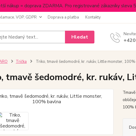
tší nákup = doprava ZDARMA. Pro registrované zákazníky sleva 
klamace, VOP, GDPR
Doprava a platba
Kontakty
Nevíte
Hledat
+420
JARO
Trička
Triko, tmavě šedomodré, kr. rukáv, Little monster, 100%
o, tmavě šedomodré, kr. rukáv, L
Tmavě 
obličej
100% 
Dos