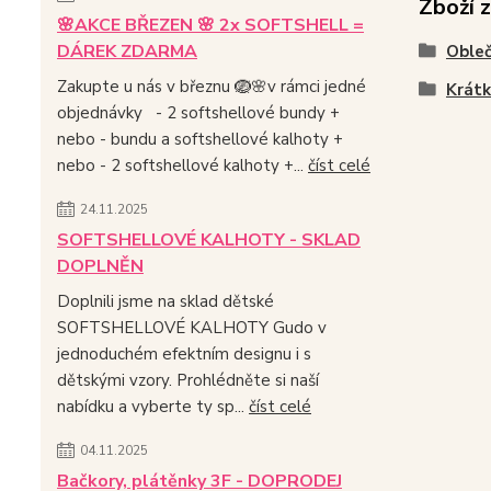
Zboží 
🌸AKCE BŘEZEN 🌸 2x SOFTSHELL =
DÁREK ZDARMA
Obleč
Zakupte u nás v březnu 🪺🌸v rámci jedné
Krátk
objednávky - 2 softshellové bundy +
nebo - bundu a softshellové kalhoty +
nebo - 2 softshellové kalhoty +...
číst celé
24.11.2025
SOFTSHELLOVÉ KALHOTY - SKLAD
DOPLNĚN
Doplnili jsme na sklad dětské
SOFTSHELLOVÉ KALHOTY Gudo v
jednoduchém efektním designu i s
dětskými vzory. Prohlédněte si naší
nabídku a vyberte ty sp...
číst celé
04.11.2025
Bačkory, plátěnky 3F - DOPRODEJ