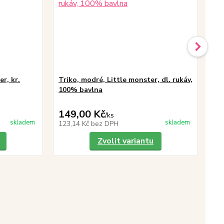
er, kr.
Triko, modré, Little monster, dl. rukáv,
Tr
100% bavlna
10
149,00 Kč
99
/
ks
skladem
skladem
123,14 Kč
bez DPH
81
Zvolit variantu