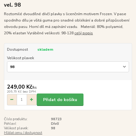
vel. 98
Roztomilé dvoudílné dívčí plavky s licenčním motivem Frozen. V pase
spodního dílu je všitá guma pro snadné oblékání a dobré přizpůsobení
obvodu pasu. Horní díl má zapínání vzadu. Materiál: 80% polyamid,
20% elastan Vyráběné velikosti: 98-128
celý popis
Dostupnost
skladem
Velikost plavek
249,00 Kč
/
ks
205,79 Kč
bez DPH
Přidat do košíku
Číslo produktu:
98723
Pohlaví:
Dívčí
Velikost plavek:
98
Hlídat cenu / dostupnost