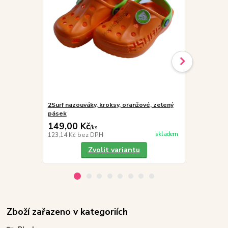
2Surf nazouváky, kroksy, oranžové, zelený
2Surf nazouv
pásek
pásek
149,00 Kč
149,00 K
/
ks
skladem
123,14 Kč
bez DPH
123,14 Kč
be
Zvolit variantu
Zboží zařazeno v kategoriích