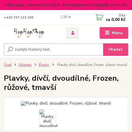
Větší nákup = doprava ZDARMA. Pro registrované zákazníky sleva 5%.
0
ks
CZK
+420 737 132 290
za
0,00 Kč
Menu
Hledat
Úvod
Oblečení
Plavky
Plavky, dívčí, dvoudílné, Frozen, růžové, tmavší
Plavky, dívčí, dvoudílné, Frozen,
růžové, tmavší