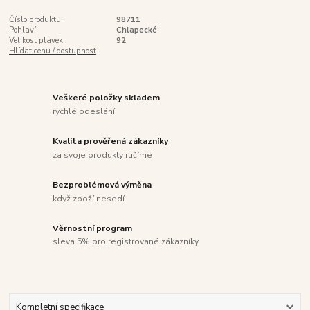
Číslo produktu:
98711
Pohlaví:
Chlapecké
Velikost plavek:
92
Hlídat cenu / dostupnost
Veškeré položky skladem
rychlé odeslání
Kvalita prověřená zákazníky
za svoje produkty ručíme
Bezproblémová výměna
když zboží nesedí
Věrnostní program
sleva 5% pro registrované zákazníky
Kompletní specifikace