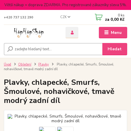
Větší nákup = doprava ZDARMA. Pro registrované zákazníky sleva 5%.
0
ks
CZK
+420 737 132 290
za
0,00 Kč
Menu
Hledat
Úvod
Oblečení
Plavky
Plavky, chlapecké, Smurfs, Šmoulové,
nohavičkové, tmavě modrý zadní díl
Plavky, chlapecké, Smurfs,
Šmoulové, nohavičkové, tmavě
modrý zadní díl