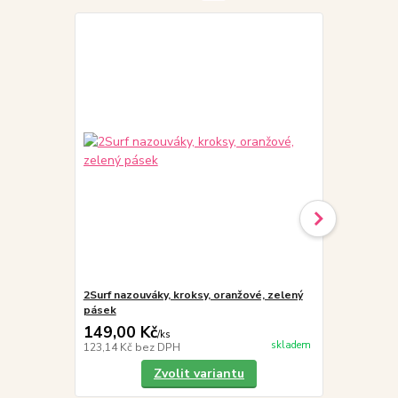
2Surf nazouváky, kroksy, oranžové, zelený
2Surf nazouv
pásek
pásek
149,00 Kč
149,00 K
/
ks
skladem
123,14 Kč
bez DPH
123,14 Kč
be
Zvolit variantu