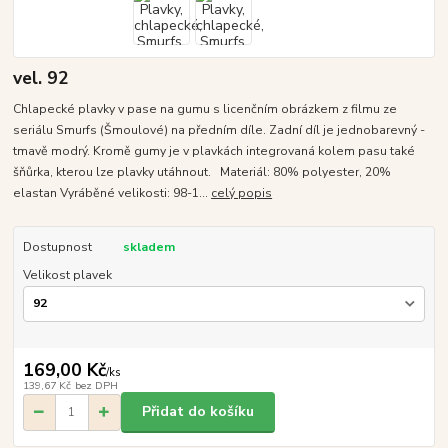
vel. 92
Chlapecké plavky v pase na gumu s licenčním obrázkem z filmu ze
seriálu Smurfs (Šmoulové) na předním díle. Zadní díl je jednobarevný -
tmavě modrý. Kromě gumy je v plavkách integrovaná kolem pasu také
šňůrka, kterou lze plavky utáhnout. Materiál: 80% polyester, 20%
elastan Vyráběné velikosti: 98-1...
celý popis
Dostupnost
skladem
Velikost plavek
169,00 Kč
/
ks
139,67 Kč
bez DPH
Přidat do košíku