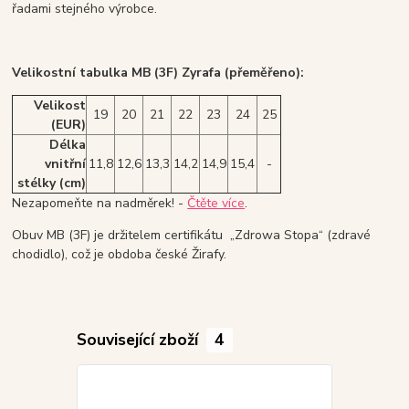
řadami stejného výrobce.
Velikostní tabulka MB (3F) Zyrafa (přeměřeno):
Velikost
19
20
21
22
23
24
25
(EUR)
Délka
vnitřní
11,8
12,6
13,3
14,2
14,9
15,4
-
stélky (cm)
Nezapomeňte na nadměrek! -
Čtěte více
.
Obuv MB (3F) je držitelem certifikátu „Zdrowa Stopa“ (zdravé
chodidlo), což je obdoba české Žirafy.
Související zboží
4