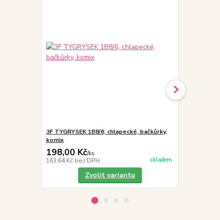
3F TYGRYSEK 1B8/6, chlapecké, bačkůrky,
Vložky do 
komix
198,00 Kč
19,00 Kč
/
ks
skladem
163,64 Kč
bez DPH
15,70 Kč
bez
Zvolit variantu