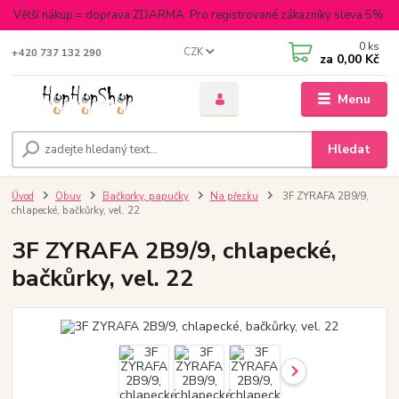
Větší nákup = doprava ZDARMA. Pro registrované zákazníky sleva 5%.
0
ks
CZK
+420 737 132 290
za
0,00 Kč
Menu
Hledat
Úvod
Obuv
Bačkorky, papučky
Na přezku
3F ZYRAFA 2B9/9,
chlapecké, bačkůrky, vel. 22
3F ZYRAFA 2B9/9, chlapecké,
bačkůrky, vel. 22