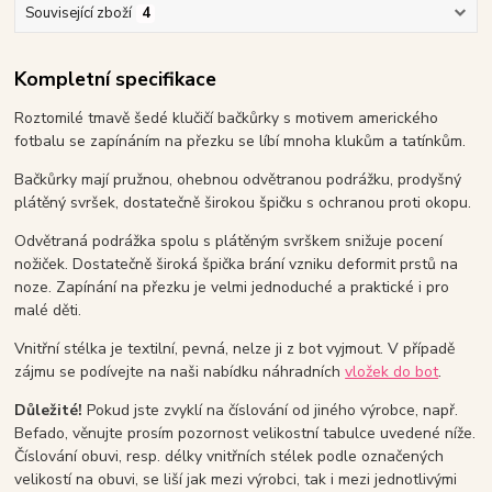
Související zboží
4
Kompletní specifikace
Roztomilé tmavě šedé klučičí bačkůrky s motivem amerického
fotbalu se zapínáním na přezku se líbí mnoha klukům a tatínkům.
Bačkůrky mají pružnou, ohebnou odvětranou podrážku, prodyšný
plátěný svršek, dostatečně širokou špičku s ochranou proti okopu.
Odvětraná podrážka spolu s plátěným svrškem snižuje pocení
nožiček. Dostatečně široká špička brání vzniku deformit prstů na
noze. Zapínání na přezku je velmi jednoduché a praktické i pro
malé děti.
Vnitřní stélka je textilní, pevná, nelze ji z bot vyjmout. V případě
zájmu se podívejte na naši nabídku náhradních
vložek do bot
.
Důležité!
Pokud jste zvyklí na číslování od jiného výrobce, např.
Befado, věnujte prosím pozornost velikostní tabulce uvedené níže.
Číslování obuvi, resp. délky vnitřních stélek podle označených
velikostí na obuvi, se liší jak mezi výrobci, tak i mezi jednotlivými