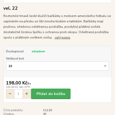
vel. 22
Roztomilé tmavě šedé klučičí bačkůrky s motivem amerického fotbalu se
zapínáním na přezku se líbí mnoha klukům a tatínkům. Bačkůrky mají
pružnou, ohebnou odvětranou podrážku, prodyšný plátěný svršek,
dostatečně širokou špičku s ochranou proti okopu. Odvětraná podrážka
spolu s plátěným svrškem snižuj...
celý popis
Dostupnost
skladem
Velikost bot
198,00 Kč
/
ks
163,64 Kč
bez DPH
Přidat do košíku
Číslo produktu:
11120
Výrobce:
3F