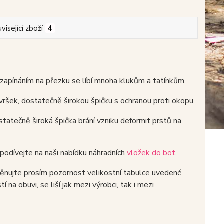
visející zboží
4
zapínáním na přezku se líbí mnoha klukům a tatínkům.
ršek, dostatečně širokou špičku s ochranou proti okopu.
atečně široká špička brání vzniku deformit prstů na
e podívejte na naši nabídku náhradních
vložek do bot
.
 věnujte prosím pozornost velikostní tabulce uvedené
 na obuvi, se liší jak mezi výrobci, tak i mezi