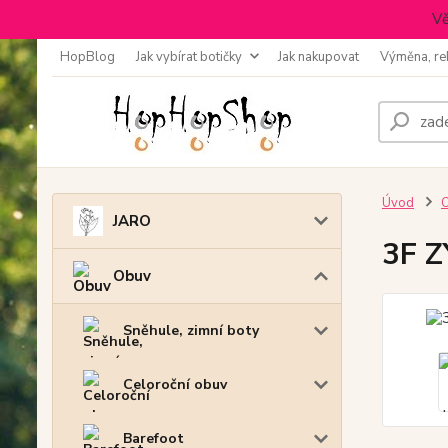
Vě
HopBlog
Jak vybírat botičky
Jak nakupovat
Výměna, re
Úvod
JARO
3F Z
Obuv
Sněhule, zimní boty
Celoroční obuv
Barefoot