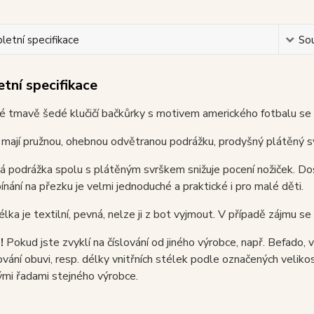
etní specifikace
Sou
tní specifikace
 tmavě šedé klučičí bačkůrky s motivem amerického fotbalu se 
mají pružnou, ohebnou odvětranou podrážku, prodyšný plátěný sv
 podrážka spolu s plátěným svrškem snižuje pocení nožiček. Dost
ínání na přezku je velmi jednoduché a praktické i pro malé děti.
télka je textilní, pevná, nelze ji z bot vyjmout. V případě zájmu s
!
Pokud jste zvyklí na číslování od jiného výrobce, např. Befado,
ování obuvi, resp. délky vnitřních stélek podle označených velikostí
ými řadami stejného výrobce.