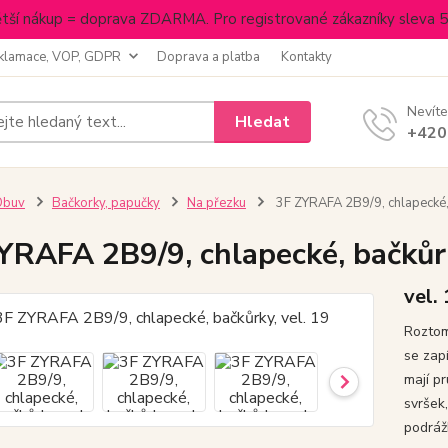
tší nákup = doprava ZDARMA. Pro registrované zákazníky sleva 
klamace, VOP, GDPR
Doprava a platba
Kontakty
Nevíte
Hledat
+420
Obuv
Bačkorky, papučky
Na přezku
3F ZYRAFA 2B9/9, chlapecké, 
YRAFA 2B9/9, chlapecké, bačkůrk
vel.
Roztom
se zap
mají p
svršek
podráž