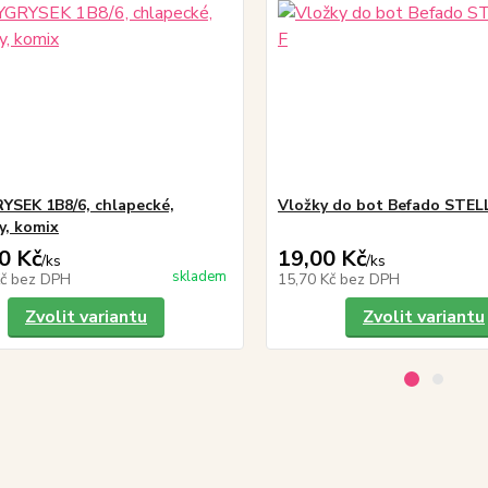
YSEK 1B8/6, chlapecké,
Vložky do bot Befado STE
y, komix
0 Kč
19,00 Kč
/
ks
/
ks
skladem
Kč
bez DPH
15,70 Kč
bez DPH
Zvolit variantu
Zvolit variantu