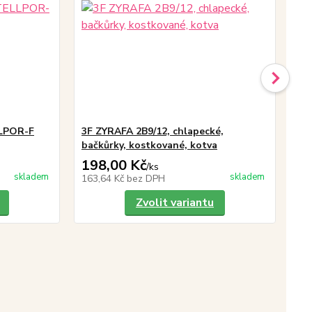
LLPOR-F
3F ZYRAFA 2B9/12, chlapecké,
Be
bačkůrky, kostkované, kotva
bač
198,00 Kč
26
/
ks
skladem
skladem
163,64 Kč
bez DPH
22
Zvolit variantu