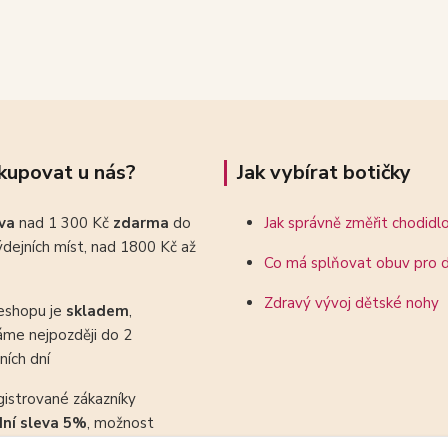
kupovat u nás?
Jak vybírat botičky
ava
nad 1 300 Kč
zdarma
do
Jak správně změřit chodidl
dejních míst, nad 1800 Kč až
Co má splňovat obuv pro d
Zdravý vývoj dětské nohy
eshopu je
skladem
,
áme nejpozději do 2
ních dní
gistrované zákazníky
dní sleva 5%
, možnost
ovat se slevovými kupony