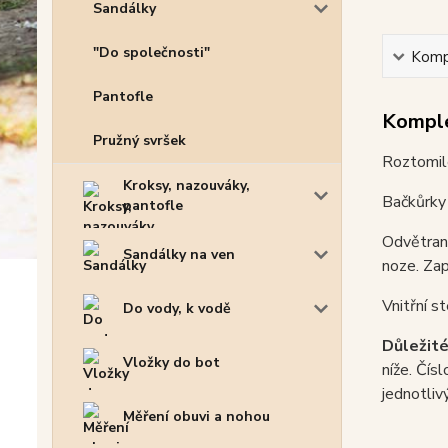
Sandálky
"Do společnosti"
Kompl
Pantofle
Komple
Pružný svršek
Roztomilé
Kroksy, nazouváky,
Bačkůrky 
pantofle
Odvětraná
Sandálky na ven
noze. Zap
Vnitřní s
Do vody, k vodě
Důležité
Vložky do bot
níže. Čísl
jednotliv
Měření obuvi a nohou