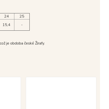
24
25
15,4
-
což je obdoba české Žirafy.