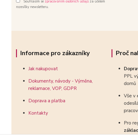
Souhlasím se
zpracováním osobních údajů
za účelem
rozesílky newsletteru.
Informace pro zákazníky
Proč na
Jak nakupovat
Dopr
PPL vý
Dokumenty, návody - Výměna,
domů
reklamace, VOP, GDPR
Vše v 
Doprava a platba
odesíl
pracov
Kontakty
Pro re
zákla
kombin