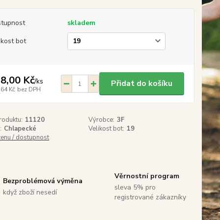
tupnost
skladem
ikost bot
8,00 Kč
/
ks
Přidat do košíku
,64 Kč
bez DPH
roduktu:
11120
Výrobce:
3F
:
Chlapecké
Velikost bot:
19
cenu / dostupnost
Věrnostní program
Bezproblémová výměna
sleva 5% pro
když zboží nesedí
registrované zákazníky