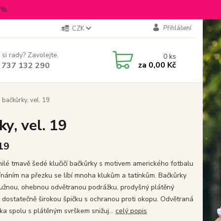
5%.
Přihlášení
CZK
 si rady? Zavolejte.
0
ks
za
0,00 Kč
 737 132 290
bačkůrky, vel. 19
y, vel. 19
 19
ilé tmavě šedé klučičí bačkůrky s motivem amerického fotbalu
ínáním na přezku se líbí mnoha klukům a tatínkům. Bačkůrky
ružnou, ohebnou odvětranou podrážku, prodyšný plátěný
, dostatečně širokou špičku s ochranou proti okopu. Odvětraná
ka spolu s plátěným svrškem snižuj...
celý popis