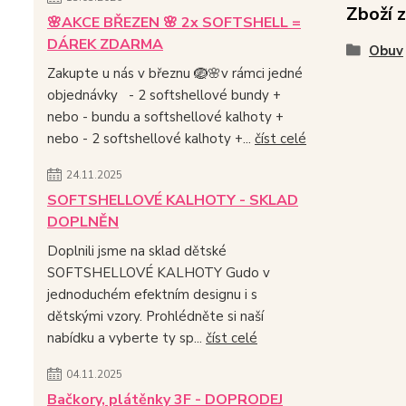
Zboží 
🌸AKCE BŘEZEN 🌸 2x SOFTSHELL =
DÁREK ZDARMA
Obuv
Zakupte u nás v březnu 🪺🌸v rámci jedné
objednávky - 2 softshellové bundy +
nebo - bundu a softshellové kalhoty +
nebo - 2 softshellové kalhoty +...
číst celé
24.11.2025
SOFTSHELLOVÉ KALHOTY - SKLAD
DOPLNĚN
Doplnili jsme na sklad dětské
SOFTSHELLOVÉ KALHOTY Gudo v
jednoduchém efektním designu i s
dětskými vzory. Prohlédněte si naší
nabídku a vyberte ty sp...
číst celé
04.11.2025
Bačkory, plátěnky 3F - DOPRODEJ